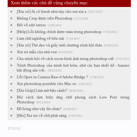
Xem thêm các chủ đề cùng chuyên mục
[Xin xỏ] Ai có brush như này cho em xin ạ
23/07/2014
Không Crop được trên Photoshop
21/11/2016
Hỏi về edit tattoo
12/09/2014
[Help] Lỗi không chỉnh được màu trong photoshop
17/04/2015
Làm chữ nghiêng về bên trái
27/10/2017
[Xin xỏ] Thẻ đeo và giấy mời chương trình hội thảo
03/06/2014
Xin xỏ mẫu của nhà vua
04/10/2016
Cho mình hỏi về cách zoom hình ảnh trong photoshop cs6
25/12/2012
Trình Photoshop của minh hơi kém, nhờ các bạn thiết kế - banner
bất động sản với..
09/05/2013
Lỗi Open in Camera Raw ở Adobe Bridge ?
17/08/2012
Xin photoshop portable cho Mac os
11/09/2015
[Xin Giúp] Làm mờ hậu cảnh!!
30/08/2014
Hỏi cách làm hiệu ứng chữ phong cách Low Poly trong
Photoshop
30/12/2014
Đổ bóng như vậy ổn chưa?
26/08/2017
[Hỏi] Xin tut về chữ phát sáng
27/05/2014
17/11/12