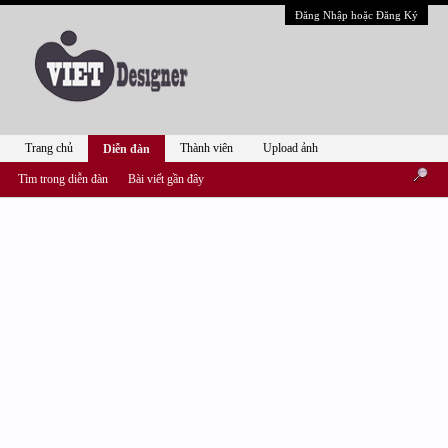
Đăng Nhập hoặc Đăng Ký
Trang chủ
Thành viên
Upload ảnh
Diễn đàn
Tìm trong diễn đàn
Bài viết gần đây