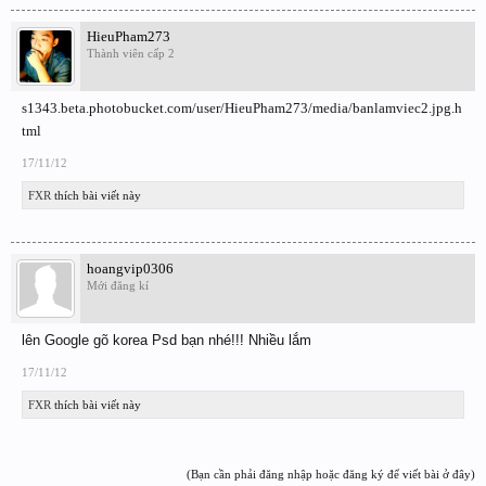
HieuPham273
Thành viên cấp 2
s1343.beta.photobucket.com/user/HieuPham273/media/banlamviec2.jpg.h
tml
17/11/12
FXR
thích bài viết này
hoangvip0306
Mới đăng kí
lên Google gõ korea Psd bạn nhé!!! Nhiều lắm
17/11/12
FXR
thích bài viết này
(Bạn cần phải đăng nhập hoặc đăng ký để viết bài ở đây)