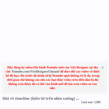
Hãy đăng ký subscribe kênh Youtube mới của Việt Designer tại địa
chỉ:
Youtube.com/VietDesignerChannel
để theo dõi các video về thiết
kế đồ họa. Do trước đó kênh cũ bị Youtube quét không rõ lý do, trong
thời gian chờ kháng cáo nếu các bạn thấy video trên diễn đàn bị die
không xem được thì có thể vào kênh mới để tìm xem video sơ cua
nhé.
Hỏi về timeline (kiểu từ trên nhìn xuống) ...
Lượt xem: 3,086