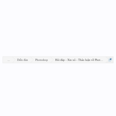
...
Diễn đàn
Photoshop
Hỏi đáp - Xin xỏ - Thảo luận về Photoshop