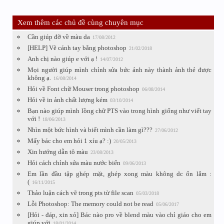
Xem thêm các chủ đề cùng chuyên mục
Cần giúp đỡ về màu da
17/08/2012
[HELP] Vẽ cánh tay bằng photoshop
21/02/2018
Anh chị nào giúp e với ạ !
14/07/2012
Mọi người giúp mình chỉnh sửa bức ảnh này thành ảnh thẻ được
không ạ.
16/08/2014
Hỏi về Font chữ Mouser trong photoshop
06/08/2014
Hỏi về in ảnh chất lượng kém
03/10/2014
Bạn nào giúp mình lồng chữ PTS vào trong hình giống như viết tay
với !
18/06/2013
Nhìn một bức hình và biết mình cần làm gì???
27/06/2012
Mấy bác cho em hỏi 1 xíu ạ? :)
20/05/2013
Xin hướng dẫn tô màu
23/08/2013
Hỏi cách chỉnh sửa màu nước biển
09/06/2013
Em lần đầu tập ghép mặt, ghép xong màu không dc ổn lắm :
(
16/11/2015
Thảo luận cách vẽ trong pts từ file scan
05/03/2018
Lỗi Photoshop: The memory could not be read
05/06/2017
[Hỏi - đáp, xin xỏ] Bác nào pro về blend màu vào chỉ giáo cho em
giúp với
18/01/2014