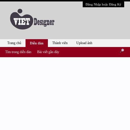
Đăng Nhập hoặc Đăng Ký
Trang chủ
Thành viên
Upload ảnh
Diễn đàn
Tìm trong diễn đàn
Bài viết gần đây