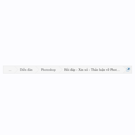
...
Diễn đàn
Photoshop
Hỏi đáp - Xin xỏ - Thảo luận về Photoshop