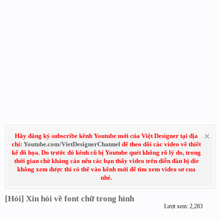
Hãy đăng ký subscribe kênh Youtube mới của Việt Designer tại địa
chỉ:
Youtube.com/VietDesignerChannel
để theo dõi các video về thiết
kế đồ họa. Do trước đó kênh cũ bị Youtube quét không rõ lý do, trong
thời gian chờ kháng cáo nếu các bạn thấy video trên diễn đàn bị die
không xem được thì có thể vào kênh mới để tìm xem video sơ cua
nhé.
[Hỏi] Xin hỏi về font chữ trong hình
Lượt xem: 2,283