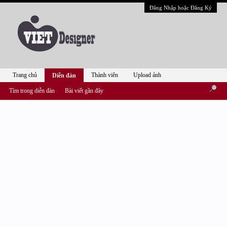
Đăng Nhập hoặc Đăng Ký
Trang chủ
Thành viên
Upload ảnh
Diễn đàn
Tìm trong diễn đàn
Bài viết gần đây