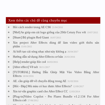
Xem thêm các chủ đề cùng chuyên mục
Hỏi cách render trong AE CS6
21/04/2016
[Nhờ] Ae giúp em cái logo giống của 20th Cetury Fox với
19/07/2015
[Share] Bộ plugin Red Giant
16/07/2015
Xin project After Effects dùng để làm video giới thiêu sản
phẩm
15/01/2015
Ai biết tạo cái sóng nhạc như này không ạ
26/04/2017
Hướng dẫn sử dụng After Effects cơ bản
26/03/2016
[Help] render giúp file cs4
04/03/2015
[After effect] Vỡ nét
30/11/2017
[TUTORIAL] Hướng Dẫn Ghép Mặt Vào Video Bằng After
Effects
18/04/2016
AE. cần giúp đỡ về chuyển động trong AE
31/03/2016
[Hỏi - Đáp] Mù màu có học được After Effects?
12/09/2017
Xin tư vấn graphic card cho After Effect CC
12/03/2014
[Plug-in]Video Copilot - Pro Flares Bundle v1.2.134 For After
Effects cs6
27/06/2012