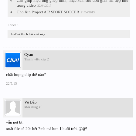
Cần giúp hiệu ứng ghép hình, nhạc kèm sub đơn giản mà đẹp như
trong video
22/04/2017
Cho Xin Project AE! SPORT SOCCER
21/04/2013
22/5/15
HoaBui
thích bài viết này
Cyan
Thành viên cấp 2
chất lượng clip thế nào?
22/5/15
Võ Bảo
Mới đăng kí
vẫn nét bt.
xuất file có 20s hết 7mb mà hơn 1 buổi trời. @@!