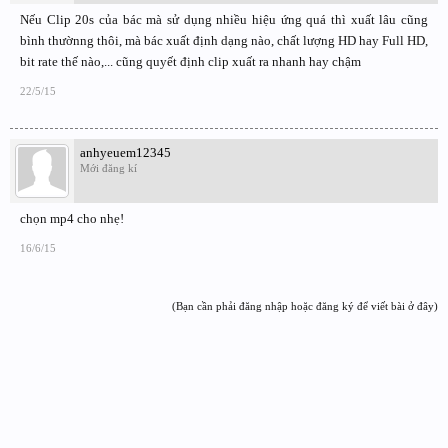
Nếu Clip 20s của bác mà sử dụng nhiều hiệu ứng quá thì xuất lâu cũng
bình thườnng thôi, mà bác xuất định dạng nào, chất lượng HD hay Full HD,
bit rate thế nào,... cũng quyết định clip xuất ra nhanh hay chậm
22/5/15
anhyeuem12345
Mới đăng kí
chọn mp4 cho nhẹ!
16/6/15
(Bạn cần phải đăng nhập hoặc đăng ký để viết bài ở đây)