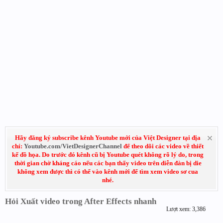
Hãy đăng ký subscribe kênh Youtube mới của Việt Designer tại địa
chỉ:
Youtube.com/VietDesignerChannel
để theo dõi các video về thiết
kế đồ họa. Do trước đó kênh cũ bị Youtube quét không rõ lý do, trong
thời gian chờ kháng cáo nếu các bạn thấy video trên diễn đàn bị die
không xem được thì có thể vào kênh mới để tìm xem video sơ cua
nhé.
Hỏi Xuất video trong After Effects nhanh
Lượt xem: 3,386