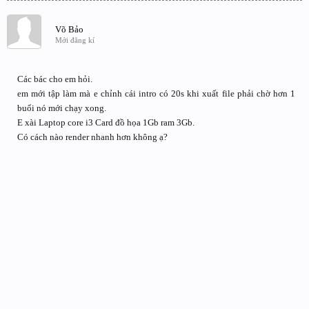
Võ Bảo
Mới đăng kí
Các bác cho em hỏi.
em mới tập làm mà e chỉnh cái intro có 20s khi xuất file phải chờ hơn 1
buổi nó mới chạy xong.
E xài Laptop core i3 Card đồ họa 1Gb ram 3Gb.
Có cách nào render nhanh hơn không ạ?