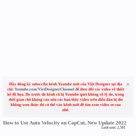
Hãy đăng ký subscribe kênh Youtube mới của Việt Designer tại địa
chỉ:
Youtube.com/VietDesignerChannel
để theo dõi các video về thiết
kế đồ họa. Do trước đó kênh cũ bị Youtube quét không rõ lý do, trong
thời gian chờ kháng cáo nếu các bạn thấy video trên diễn đàn bị die
không xem được thì có thể vào kênh mới để tìm xem video sơ cua
nhé.
How to Use Auto Velocity on CapCut, New Update 2022
Lượt xem: 2,591