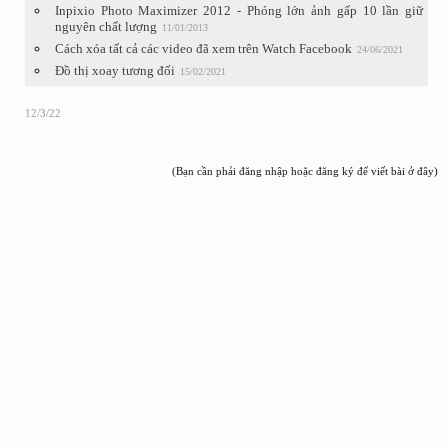
Inpixio Photo Maximizer 2012 - Phóng lớn ảnh gấp 10 lần giữ
nguyên chất lượng
11/01/2013
Cách xóa tất cả các video đã xem trên Watch Facebook
24/06/2021
Đồ thị xoay tương đối
15/02/2021
12/3/22
(Bạn cần phải đăng nhập hoặc đăng ký để viết bài ở đây)