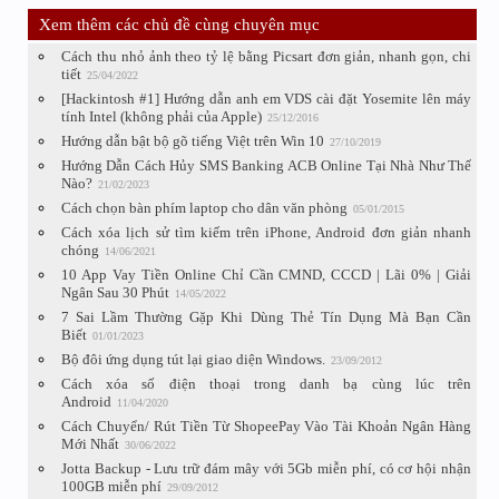
Xem thêm các chủ đề cùng chuyên mục
Cách thu nhỏ ảnh theo tỷ lệ bằng Picsart đơn giản, nhanh gọn, chi
tiết
25/04/2022
[Hackintosh #1] Hướng dẫn anh em VDS cài đặt Yosemite lên máy
tính Intel (không phải của Apple)
25/12/2016
Hướng dẫn bật bộ gõ tiếng Việt trên Win 10
27/10/2019
Hướng Dẫn Cách Hủy SMS Banking ACB Online Tại Nhà Như Thế
Nào?
21/02/2023
Cách chọn bàn phím laptop cho dân văn phòng
05/01/2015
Cách xóa lịch sử tìm kiếm trên iPhone, Android đơn giản nhanh
chóng
14/06/2021
10 App Vay Tiền Online Chỉ Cần CMND, CCCD | Lãi 0% | Giải
Ngân Sau 30 Phút
14/05/2022
7 Sai Lầm Thường Gặp Khi Dùng Thẻ Tín Dụng Mà Bạn Cần
Biết
01/01/2023
Bộ đôi ứng dụng tút lại giao diện Windows.
23/09/2012
Cách xóa số điện thoại trong danh bạ cùng lúc trên
Android
11/04/2020
Cách Chuyển/ Rút Tiền Từ ShopeePay Vào Tài Khoản Ngân Hàng
Mới Nhất
30/06/2022
Jotta Backup - Lưu trữ đám mây với 5Gb miễn phí, có cơ hội nhận
100GB miễn phí
29/09/2012