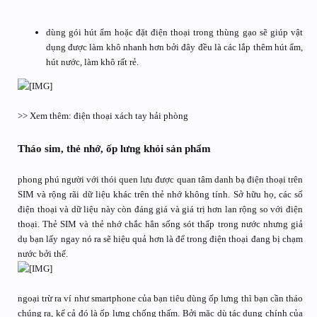
dùng gói hút ẩm hoặc đặt điện thoại trong thùng gạo sẽ giúp vật
dụng được làm khô nhanh hơn bởi đây đều là các lắp thêm hút ẩm,
hút nước, làm khô rất rẻ.
>> Xem thêm: điện thoại xách tay hải phòng
Tháo sim, thẻ nhớ, ốp lưng khỏi sản phẩm
phong phú người với thói quen lưu được quan tâm danh bạ điện thoại trên
SIM và rộng rãi dữ liệu khác trên thẻ nhớ không tính. Sở hữu họ, các số
điện thoại và dữ liệu này còn đáng giá và giá trị hơn lan rộng so với điện
thoại. Thẻ SIM và thẻ nhớ chắc hẳn sống sót thấp trong nước nhưng giả
dụ bạn lấy ngay nó ra sẽ hiệu quả hơn là để trong điện thoại đang bị chạm
nước bởi thế.
ngoại trừ ra ví như smartphone của bạn tiêu dùng ốp lưng thì bạn cần tháo
chúng ra, kể cả đó là ốp lưng chống thấm. Bởi mặc dù tác dụng chính của