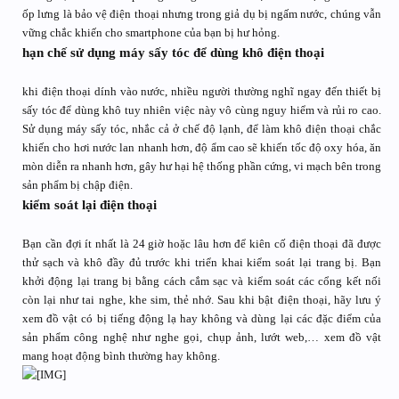
ốp lưng là bảo vệ điện thoại nhưng trong giả dụ bị ngấm nước, chúng vẫn
vững chắc khiến cho smartphone của bạn bị hư hỏng.
hạn chế sử dụng máy sấy tóc để dùng khô điện thoại
khi điện thoại dính vào nước, nhiều người thường nghĩ ngay đến thiết bị
sấy tóc để dùng khô tuy nhiên việc này vô cùng nguy hiểm và rủi ro cao.
Sử dụng máy sấy tóc, nhắc cả ở chế độ lạnh, để làm khô điện thoại chắc
khiến cho hơi nước lan nhanh hơn, độ ẩm cao sẽ khiến tốc độ oxy hóa, ăn
mòn diễn ra nhanh hơn, gây hư hại hệ thống phần cứng, vi mạch bên trong
sản phẩm bị chập điện.
kiểm soát lại điện thoại
Bạn cần đợi ít nhất là 24 giờ hoặc lâu hơn để kiên cố điện thoại đã được
thử sạch và khô đầy đủ trước khi triển khai kiểm soát lại trang bị. Bạn
khởi động lại trang bị bằng cách cắm sạc và kiểm soát các cổng kết nối
còn lại như tai nghe, khe sim, thẻ nhớ. Sau khi bật điện thoại, hãy lưu ý
xem đồ vật có bị tiếng động lạ hay không và dùng lại các đặc điểm của
sản phẩm công nghệ như nghe gọi, chụp ảnh, lướt web,… xem đồ vật
mang hoạt động bình thường hay không.