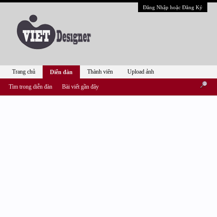
Đăng Nhập hoặc Đăng Ký
Trang chủ
Thành viên
Upload ảnh
Diễn đàn
Tìm trong diễn đàn
Bài viết gần đây