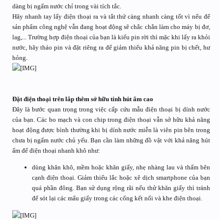
dàng bị ngấm nước chỉ trong vài tích tắc.
Hãy nhanh tay lấy điện thoại ra và tắt thứ càng nhanh càng tốt vì nếu để
sản phẩm công nghệ vẫn đang hoạt động sẽ chắc chắn làm cho máy bị đơ,
lag,... Trường hợp điện thoại của bạn là kiểu pin rời thì mặc khi lấy ra khỏi
nước, hãy tháo pin và đặt riêng ra để giảm thiểu khả năng pin bị chết, hư
hỏng.
Đặt điện thoại trên lắp thêm sở hữu tính hút ẩm cao
Đây là bước quan trọng trong việc cấp cứu mẫu điện thoại bị dính nước
của bạn. Các bo mạch và con chip trong điện thoại vẫn sở hữu khả năng
hoạt động được bình thường khi bị dính nước miễn là viên pin bên trong
chưa bị ngấm nước chủ yếu. Bạn cần làm những đồ vật với khả năng hút
ẩm để điện thoại nhanh khô như:
dùng khăn khô, mềm hoặc khăn giấy, nhẹ nhàng lau và thấm bên
cạnh điện thoại. Giảm thiểu lắc hoặc xê dịch smartphone của bạn
quá phần đông. Bạn sử dụng rộng rãi nếu thử khăn giấy thì tránh
để sót lại các mẩu giấy trong các cổng kết nối và khe điện thoại.