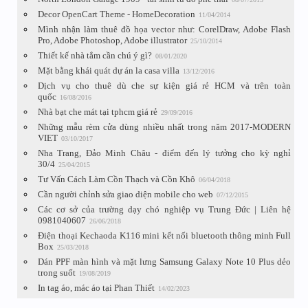
Decor OpenCart Theme - HomeDecoration
11/04/2014
Mình nhận làm thuê đồ họa vector như: CorelDraw, Adobe Flash
Pro, Adobe Photoshop, Adobe illustrator
25/10/2014
Thiết kế nhà tắm cần chú ý gì?
08/01/2020
Mặt bằng khái quát dự án la casa villa
13/12/2016
Dịch vụ cho thuê dù che sự kiện giá rẻ HCM và trên toàn
quốc
16/08/2016
Nhà bạt che mát tại tphcm giá rẻ
29/09/2016
Những mẫu rèm cửa dùng nhiều nhất trong năm 2017-MODERN
VIET
03/10/2017
Nha Trang, Đảo Minh Châu - điểm đến lý tưởng cho kỳ nghỉ
30/4
25/04/2015
Tư Vấn Cách Làm Cồn Thạch và Cồn Khô
06/04/2018
Cần người chỉnh sửa giao diện mobile cho web
07/12/2015
Các cơ sở của trường dạy chó nghiệp vụ Trung Đức | Liên hệ
0981040607
26/06/2018
Điện thoại Kechaoda K116 mini kết nối bluetooth thông minh Full
Box
25/03/2018
Dán PPF màn hình và mặt lưng Samsung Galaxy Note 10 Plus dẻo
trong suốt
19/08/2019
In tag áo, mác áo tại Phan Thiết
14/02/2023