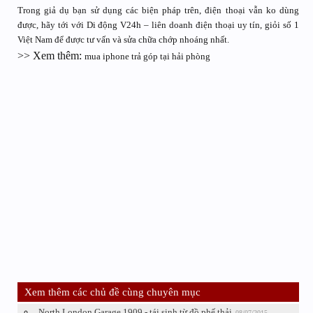
Trong giả dụ bạn sử dụng các biện pháp trên, điện thoại vẫn ko dùng
được, hãy tới với Di động V24h – liên doanh điện thoại uy tín, giỏi số 1
Việt Nam để được tư vấn và sửa chữa chớp nhoáng nhất.
>> Xem thêm:
mua iphone trả góp tại hải phòng
Xem thêm các chủ đề cùng chuyên mục
North London Garage 1909 - tái sinh từ đồ phế thải
08/07/2015