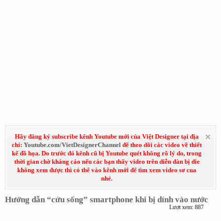
Hãy đăng ký subscribe kênh Youtube mới của Việt Designer tại địa
chỉ:
Youtube.com/VietDesignerChannel
để theo dõi các video về thiết
kế đồ họa. Do trước đó kênh cũ bị Youtube quét không rõ lý do, trong
thời gian chờ kháng cáo nếu các bạn thấy video trên diễn đàn bị die
không xem được thì có thể vào kênh mới để tìm xem video sơ cua
nhé.
Hướng dẫn “cứu sống” smartphone khi bị dính vào nước
Lượt xem: 887