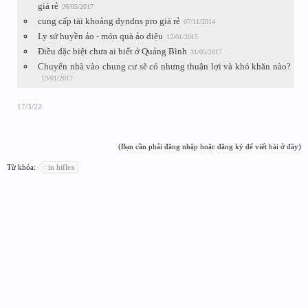
giá rẻ
26/05/2017
cung cấp tài khoảng dyndns pro giá rẻ
07/11/2014
Ly sứ huyền ảo - món quà ảo diệu
12/01/2015
Điều đặc biệt chưa ai biết ở Quảng Bình
31/05/2017
Chuyển nhà vào chung cư sẽ có nhưng thuận lợi và khó khăn nào?
13/01/2017
17/3/22
(Bạn cần phải đăng nhập hoặc đăng ký để viết bài ở đây)
Từ khóa:
in hiflex