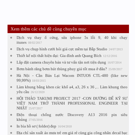
Xem thêm các chủ đề cùng chuyên mục
Dịch vụ thay ổ cứng, sửa iphone 5s lỗi 9, 40 khi chạy
itunes
08/02/2017
Dịch vụ chụp hình cưới hỏi giá cực mềm tại Bắp Studio
24/07/2013
Thiết kế nội thất hiện đại: Gia đình anh Quang Bích
12/12/2016
Lắp đặt camera chuyên bán và tư vấn tận nơi tiện dụng
16/07/2014
Bơm bánh răng bơm hút thùng phuy giá tốt mua ở đâu?
25/09/2017
Hà Nội - Cần Bán Lại Wacom INTUOS CTL-480 (like new
99,99%)
18/03/2015
Làm khung bằng khen các khổ a4, a3, 26 x 36 ,... Làm khung theo
yêu cầu
26/12/2020
HỘI THẢO TAKUMI PROJECT 2017 -CON ĐƯỜNG ĐỂ KỸ SƯ
VIỆT NAM TRỞ THÀNH PROFESSIONAL ENGINEER TẠI
NHẬT
25/07/2017
Điện thoại chống nước Discovery A13 2016 pin siêu
khủng
27/05/2016
In bìa hồ sơ ( folder) đẹp
16/04/2018
Địa chỉ sản xuất áo mưa trẻ em giá rẻ cùng gia công nhãn decal bạc