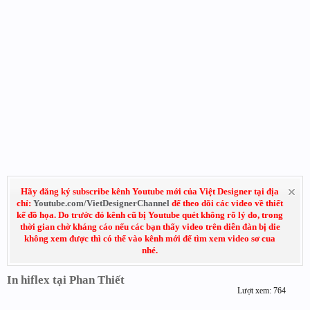
Hãy đăng ký subscribe kênh Youtube mới của Việt Designer tại địa
chỉ:
Youtube.com/VietDesignerChannel
để theo dõi các video về thiết
kế đồ họa. Do trước đó kênh cũ bị Youtube quét không rõ lý do, trong
thời gian chờ kháng cáo nếu các bạn thấy video trên diễn đàn bị die
không xem được thì có thể vào kênh mới để tìm xem video sơ cua
nhé.
In hiflex tại Phan Thiết
Lượt xem: 764