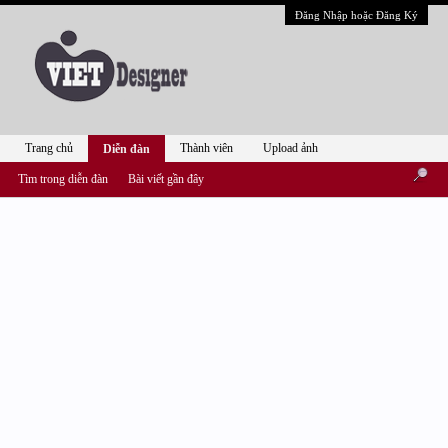
Đăng Nhập hoặc Đăng Ký
Trang chủ
Thành viên
Upload ảnh
Diễn đàn
Tìm trong diễn đàn
Bài viết gần đây