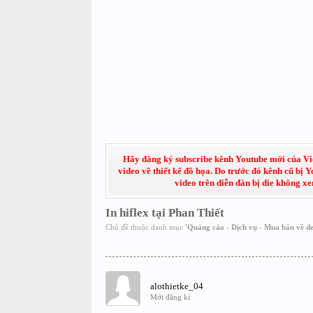
Hãy đăng ký subscribe kênh Youtube mới của Việt
video về thiết kế đồ họa. Do trước đó kênh cũ bị 
video trên diễn đàn bị die không x
In hiflex tại Phan Thiết
Chủ đề thuộc danh mục
'
Quảng cáo - Dịch vụ - Mua bán về de
alothietke_04
Mới đăng kí