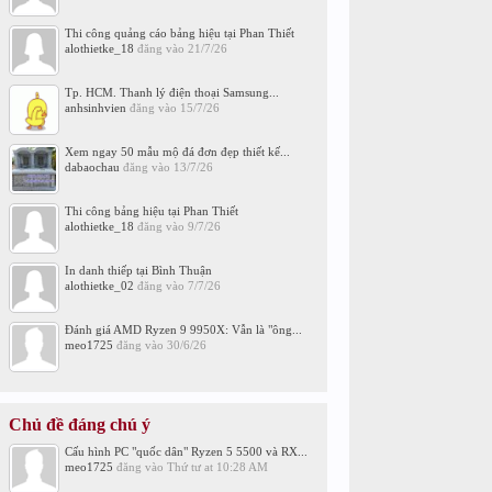
Thi công quảng cáo bảng hiệu tại Phan Thiết
alothietke_18
đăng vào
21/7/26
Tp. HCM. Thanh lý điện thoại Samsung...
anhsinhvien
đăng vào
15/7/26
Xem ngay 50 mẫu mộ đá đơn đẹp thiết kế...
dabaochau
đăng vào
13/7/26
Thi công bảng hiệu tại Phan Thiết
alothietke_18
đăng vào
9/7/26
In danh thiếp tại Bình Thuận
alothietke_02
đăng vào
7/7/26
Đánh giá AMD Ryzen 9 9950X: Vẫn là "ông...
meo1725
đăng vào
30/6/26
Chủ đề đáng chú ý
Cấu hình PC "quốc dân" Ryzen 5 5500 và RX...
meo1725
đăng vào
Thứ tư at 10:28 AM