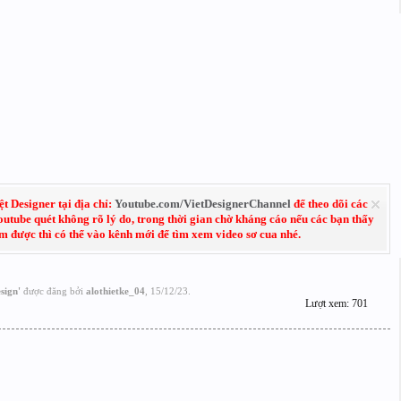
 Designer tại địa chỉ:
Youtube.com/VietDesignerChannel
để theo dõi các
Youtube quét không rõ lý do, trong thời gian chờ kháng cáo nếu các bạn thấy
em được thì có thể vào kênh mới để tìm xem video sơ cua nhé.
sign
'
được đăng bởi
alothietke_04
,
15/12/23
.
Lượt xem: 701