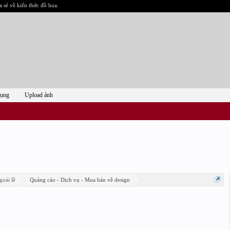
a sẻ về kiến thức đồ họa.
dụng
Upload ảnh
goài lề
Quảng cáo - Dịch vụ - Mua bán về design