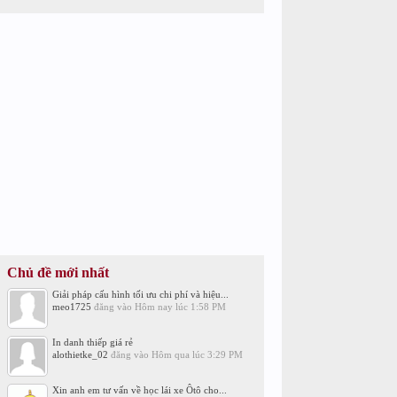
Chủ đề mới nhất
Giải pháp cấu hình tối ưu chi phí và hiệu...
meo1725
đăng vào
Hôm nay lúc 1:58 PM
In danh thiếp giá rẻ
alothietke_02
đăng vào
Hôm qua lúc 3:29 PM
Xin anh em tư vấn về học lái xe Ôtô cho...