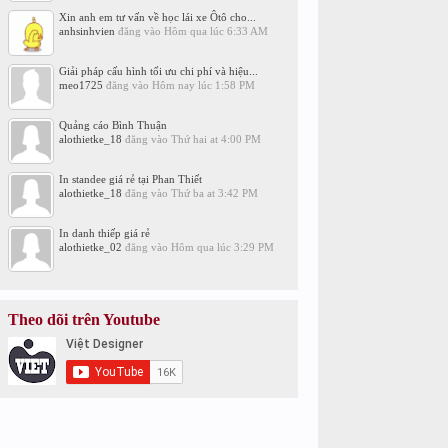
Xin anh em tư vấn về học lái xe Ôtô cho...
anhsinhvien
đăng vào
Hôm qua lúc 6:33 AM
Giải pháp cấu hình tối ưu chi phí và hiệu...
meo1725
đăng vào
Hôm nay lúc 1:58 PM
Quảng cáo Bình Thuận
alothietke_18
đăng vào
Thứ hai at 4:00 PM
In standee giá rẻ tại Phan Thiết
alothietke_18
đăng vào
Thứ ba at 3:42 PM
In danh thiếp giá rẻ
alothietke_02
đăng vào
Hôm qua lúc 3:29 PM
Theo dõi trên Youtube