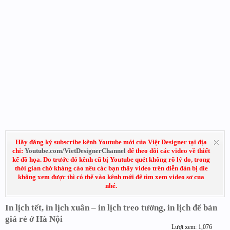
Hãy đăng ký subscribe kênh Youtube mới của Việt Designer tại địa
chỉ:
Youtube.com/VietDesignerChannel
để theo dõi các video về thiết
kế đồ họa. Do trước đó kênh cũ bị Youtube quét không rõ lý do, trong
thời gian chờ kháng cáo nếu các bạn thấy video trên diễn đàn bị die
không xem được thì có thể vào kênh mới để tìm xem video sơ cua
nhé.
In lịch tết, in lịch xuân – in lịch treo tường, in lịch để bàn
giá rẻ ở Hà Nội
Lượt xem: 1,076