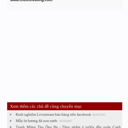
Xem thêm các chủ đề cùng chuyên mục
Kinh nghiệm Livestream bán hàng trên facebook
05/02/2021
Mẫu lư hương đá non nước
16/10/2017
Tranh Mừng Thọ Ông Bà - Tặng phẩm ý nghĩa đầu xuân Canh