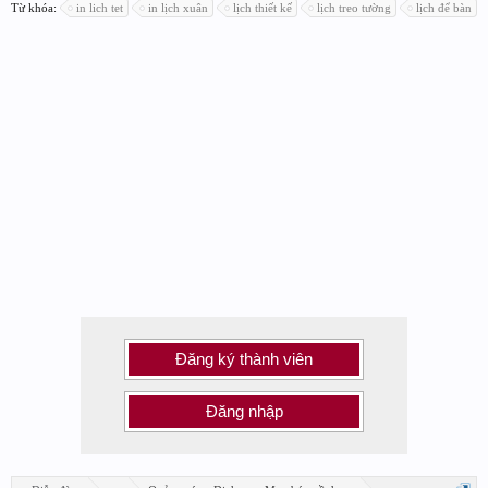
Từ khóa:
in lich tet
in lịch xuân
lịch thiết kế
lịch treo tường
lịch để bàn
Đăng ký thành viên
Đăng nhập