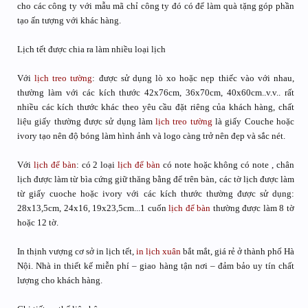
cho các công ty với mẫu mã chỉ công ty đó có để làm quà tặng góp phần
tạo ấn tượng với khác hàng.
Lịch tết được chia ra làm nhiều loại lịch
Với
lịch treo tường
: được sử dụng lò xo hoặc nẹp thiếc vào với nhau,
thường làm với các kích thước 42x76cm, 36x70cm, 40x60cm..v.v.. rất
nhiều các kích thước khác theo yêu cầu đặt riêng của khách hàng, chất
liệu giấy thường được sử dụng làm
lịch treo tường
là giấy Couche hoặc
ivory tạo nên độ bóng làm hình ảnh và logo càng trở nên đẹp và sắc nét.
Với
lịch để bàn
: có 2 loại
lịch để bàn
có note hoặc không có note , chân
lịch được làm từ bìa cứng giữ thăng bằng để trên bàn, các tờ lịch được làm
từ giấy cuoche hoặc ivory với các kích thước thường được sử dụng:
28x13,5cm, 24x16, 19x23,5cm...1 cuốn
lịch để bàn
thường được làm 8 tờ
hoặc 12 tờ.
In thịnh vượng cơ sở in lịch tết,
in lịch xuân
bắt mắt, giá rẻ ở thành phố Hà
Nội. Nhà in thiết kế miễn phí – giao hàng tận nơi – đảm bảo uy tín chất
lượng cho khách hàng.