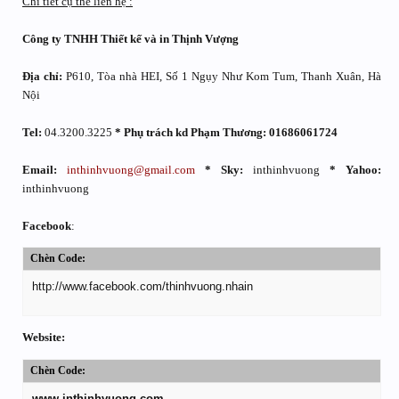
Chi tiết cụ thể liên hệ :
Công ty TNHH Thiết kế và in Thịnh Vượng
Địa chỉ:
P610, Tòa nhà HEI, Số 1 Ngụy Như Kom Tum, Thanh Xuân, Hà
Nội
Tel:
04.3200.3225
* Phụ trách kd Phạm Thương: 01686061724
Email:
inthinhvuong@gmail.com
* Sky:
inthinhvuong
* Yahoo:
inthinhvuong
Facebook
:
Chèn Code:
http://www.facebook.com/thinhvuong.nhain
Website:
Chèn Code:
www.inthinhvuong.com