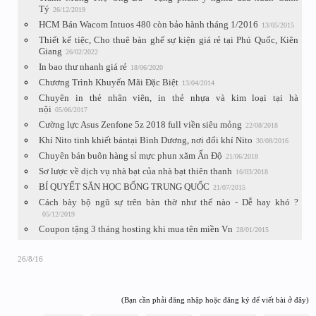
Tý
26/12/2019
HCM Bán Wacom Intuos 480 còn bảo hành tháng 1/2016
13/05/2015
Thiết kế tiệc, Cho thuê bàn ghế sự kiện giá rẻ tại Phú Quốc, Kiên
Giang
26/02/2022
In bao thư nhanh giá rẻ
18/06/2020
Chương Trình Khuyến Mãi Đặc Biệt
13/04/2014
Chuyên in thẻ nhân viên, in thẻ nhựa và kim loại tại hà
nội
05/06/2017
Cường lực Asus Zenfone 5z 2018 full viền siêu mỏng
22/08/2018
Khí Nito tinh khiết bántại Bình Dương, nơi đổi khí Nito
30/08/2016
Chuyên bán buôn hàng sỉ mực phun xăm Ấn Độ
21/06/2018
Sơ lược về dịch vụ nhà bạt của nhà bạt thiên thanh
16/03/2018
BÍ QUYẾT SĂN HỌC BỔNG TRUNG QUỐC
21/07/2015
Cách bày bộ ngũ sự trên bàn thờ như thế nào - Dễ hay khó ?
05/12/2019
Coupon tặng 3 tháng hosting khi mua tên miền Vn
28/01/2015
26/8/16
(Bạn cần phải đăng nhập hoặc đăng ký để viết bài ở đây)