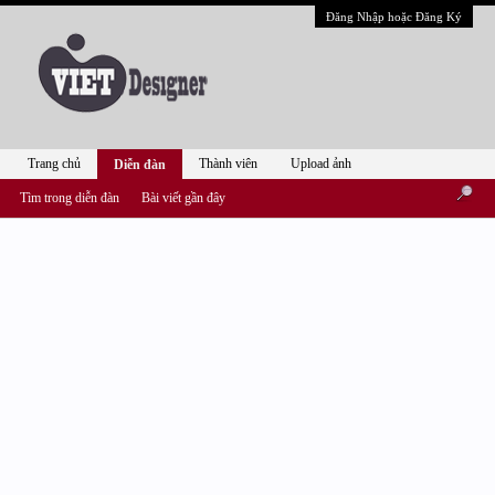
Đăng Nhập hoặc Đăng Ký
Trang chủ
Thành viên
Upload ảnh
Diễn đàn
Tìm trong diễn đàn
Bài viết gần đây