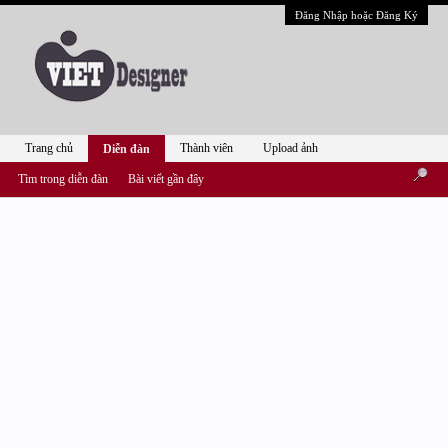
Đăng Nhập hoặc Đăng Ký
Trang chủ
Thành viên
Upload ảnh
Diễn đàn
Tìm trong diễn đàn
Bài viết gần đây