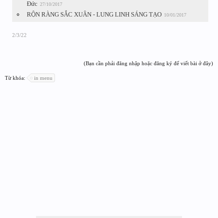
Đức
27/10/2017
RỘN RÀNG SẮC XUÂN - LUNG LINH SÁNG TẠO
10/01/2017
2/3/22
(Bạn cần phải đăng nhập hoặc đăng ký để viết bài ở đây)
Từ khóa:
in menu