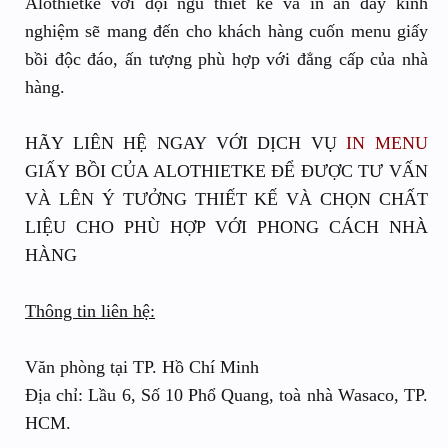
Alothietke với đội ngũ thiết kế và in ấn đầy kinh
nghiệm sẽ mang đến cho khách hàng cuốn menu giấy
bồi độc đáo, ấn tượng phù hợp với đẳng cấp của nhà
hàng.
HÃY LIÊN HỆ NGAY VỚI DỊCH VỤ
IN MENU
GIẤY BỒI CỦA ALOTHIETKE ĐỂ ĐƯỢC TƯ VẤN
VÀ LÊN Ý TƯỞNG THIẾT KẾ VÀ CHỌN CHẤT
LIỆU CHO PHÙ HỢP VỚI PHONG CÁCH NHÀ
HÀNG
Thông tin liên hệ:
Văn phòng tại TP. Hồ Chí Minh
Địa chỉ: Lầu 6, Số 10 Phổ Quang, toà nhà Wasaco, TP.
HCM.