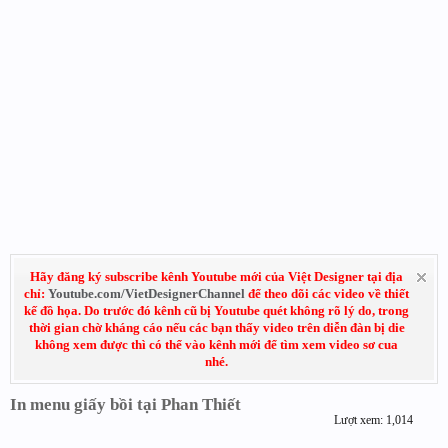
Hãy đăng ký subscribe kênh Youtube mới của Việt Designer tại địa
chỉ:
Youtube.com/VietDesignerChannel
để theo dõi các video về thiết
kế đồ họa. Do trước đó kênh cũ bị Youtube quét không rõ lý do, trong
thời gian chờ kháng cáo nếu các bạn thấy video trên diễn đàn bị die
không xem được thì có thể vào kênh mới để tìm xem video sơ cua
nhé.
In menu giấy bồi tại Phan Thiết
Lượt xem: 1,014