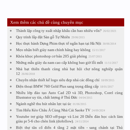
Xem thêm các chủ đề cùng chuyên mục
Thành lập công ty xuất nhập khẩu cần bao nhiêu vốn?
26/02/2021
Quy trình lắp đặt Sàn gỗ Tự Nhiên
29/06/2015
Học thực hành Dựng Phim thực tế ngắn hạn tại Hà Nội
30/06/2014
Mẹo nhận biết giày nam chính hãng hay không
15/11/2017
Khóa khọc photoshop cơ bản 205 giải phóng
25/07/2015
Những mẫu giày da nam cao cấp không bao giờ lỗi mốt
11/11/2017
Nhà bạt thiên thanh cùng nhà bạt hội chợ nông nghiệp quận
12
26/06/2018
Chuyên nhận thiết kế logo siêu đẹp nhá các đồng chí
18/09/2015
Điện thoại BMW 760 Gold Plus sang trọng đẳng cấp
18/01/2017
Nhiều lớp đào tạo Auto Cad 2D và 3D, Photoshop, Corel cùng
Illustrator uy tín, chất lượng ở Thủ Đức
04/04/2015
Ngành nghề thu hút nhân lực tại úc
01/06/2015
Tìm Hiểu Kèo Châu Á Cùng Nhà Cái Saoke TV
24/09/2024
Youtube trợ giúp SEO off-page và List 20 Diễn đàn học cách làm
giàu pr 5-6 cho chèn link (dofollow).
24/11/2014
Biệt thự tân cổ điển 4 tầng 2 mặt tiền - sang chảnh tại Thủ