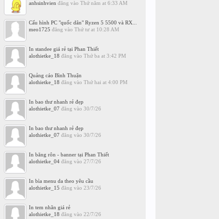
anhsinhvien
đăng vào
Thứ năm at 6:33 AM
Cấu hình PC "quốc dân" Ryzen 5 5500 và RX...
meo1725
đăng vào
Thứ tư at 10:28 AM
In standee giá rẻ tại Phan Thiết
alothietke_18
đăng vào
Thứ ba at 3:42 PM
Quảng cáo Bình Thuận
alothietke_18
đăng vào
Thứ hai at 4:00 PM
In bao thư nhanh rẻ đẹp
alothietke_07
đăng vào
30/7/26
In bao thư nhanh rẻ đẹp
alothietke_07
đăng vào
30/7/26
In băng rôn - banner tại Phan Thiết
alothietke_04
đăng vào
27/7/26
In bìa menu da theo yêu cầu
alothietke_15
đăng vào
23/7/26
In tem nhãn giá rẻ
alothietke_18
đăng vào
22/7/26