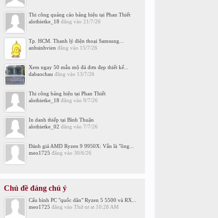
Thi công quảng cáo bảng hiệu tại Phan Thiết
alothietke_18
đăng vào
21/7/26
Tp. HCM. Thanh lý điện thoại Samsung...
anhsinhvien
đăng vào
15/7/26
Xem ngay 50 mẫu mộ đá đơn đẹp thiết kế...
dabaochau
đăng vào
13/7/26
Thi công bảng hiệu tại Phan Thiết
alothietke_18
đăng vào
9/7/26
In danh thiếp tại Bình Thuận
alothietke_02
đăng vào
7/7/26
Đánh giá AMD Ryzen 9 9950X: Vẫn là "ông...
meo1725
đăng vào
30/6/26
Chủ đề đáng chú ý
Cấu hình PC "quốc dân" Ryzen 5 5500 và RX...
meo1725
đăng vào
Thứ tư at 10:28 AM