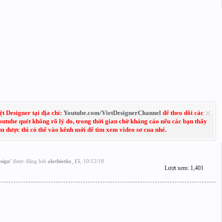
 Designer tại địa chỉ:
Youtube.com/VietDesignerChannel
để theo dõi các
Youtube quét không rõ lý do, trong thời gian chờ kháng cáo nếu các bạn thấy
em được thì có thể vào kênh mới để tìm xem video sơ cua nhé.
sign
'
được đăng bởi
alothietke_15
,
10/12/18
.
Lượt xem: 1,401