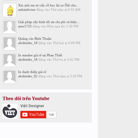
Xin anh em tư vấn về học lái xe Ôtô cho...
anhsinhvien
đăng vào
Thứ năm at 6:33 AM
Giải pháp cấu hình tối ưu chi phí và hiệu...
meo1725
đăng vào
Hôm qua lúc 1:58 PM
Quảng cáo Bình Thuận
alothietke_18
đăng vào
Thứ hai at 4:00 PM
In standee giá rẻ tại Phan Thiết
alothietke_18
đăng vào
Thứ ba at 3:42 PM
In danh thiếp giá rẻ
alothietke_02
đăng vào
Thứ năm at 3:29 PM
Theo dõi trên Youtube