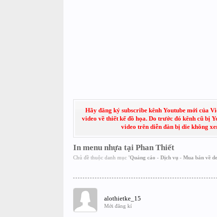
Hãy đăng ký subscribe kênh Youtube mới của Việt
video về thiết kế đồ họa. Do trước đó kênh cũ bị 
video trên diễn đàn bị die không x
In menu nhựa tại Phan Thiết
Chủ đề thuộc danh mục
'
Quảng cáo - Dịch vụ - Mua bán về de
alothietke_15
Mới đăng kí