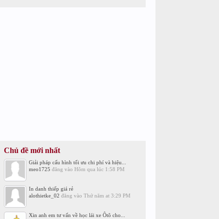
Chủ đề mới nhất
Giải pháp cấu hình tối ưu chi phí và hiệu...
meo1725
đăng vào
Hôm qua lúc 1:58 PM
In danh thiếp giá rẻ
alothietke_02
đăng vào
Thứ năm at 3:29 PM
Xin anh em tư vấn về học lái xe Ôtô cho...