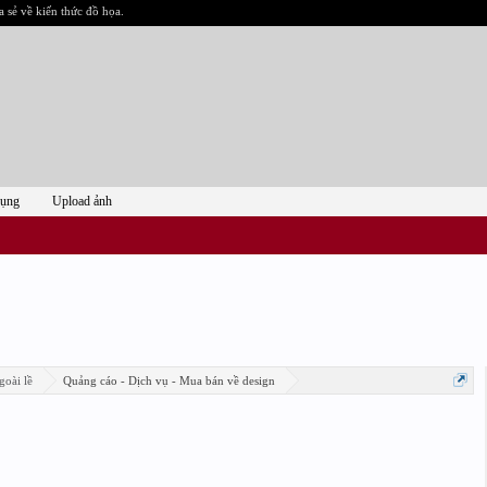
a sẻ về kiến thức đồ họa.
dụng
Upload ảnh
goài lề
Quảng cáo - Dịch vụ - Mua bán về design