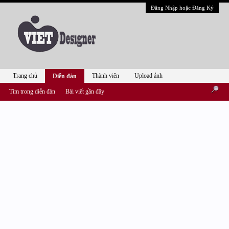
Đăng Nhập hoặc Đăng Ký
Trang chủ
Thành viên
Upload ảnh
Diễn đàn
Tìm trong diễn đàn
Bài viết gần đây