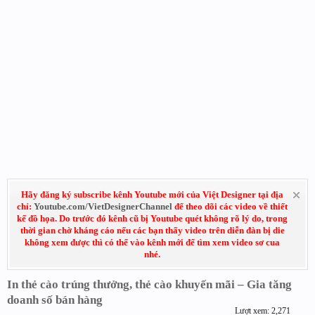
Hãy đăng ký subscribe kênh Youtube mới của Việt Designer tại địa
chỉ:
Youtube.com/VietDesignerChannel
để theo dõi các video về thiết
kế đồ họa. Do trước đó kênh cũ bị Youtube quét không rõ lý do, trong
thời gian chờ kháng cáo nếu các bạn thấy video trên diễn đàn bị die
không xem được thì có thể vào kênh mới để tìm xem video sơ cua
nhé.
In thẻ cào trúng thưởng, thẻ cào khuyến mãi – Gia tăng
doanh số bán hàng
Lượt xem: 2,271