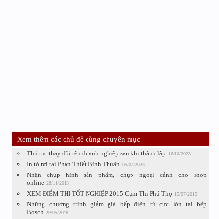
Xem thêm các chủ đề cùng chuyên mục
Thủ tục thay đổi tên doanh nghiệp sau khi thành lập
16/10/2023
In tờ rơi tại Phan Thiết Bình Thuận
05/07/2023
Nhận chụp hình sản phẩm, chụp ngoại cảnh cho shop
online
28/11/2013
XEM ĐIỂM THI TỐT NGHIỆP 2015 Cụm Thi Phú Thọ
15/07/2015
Những chương trình giảm giá bếp điện từ cực lớn tại bếp
Bosch
29/05/2018