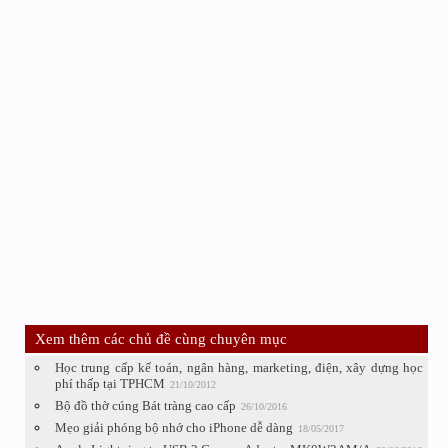
Xem thêm các chủ đề cùng chuyên mục
Học trung cấp kế toán, ngân hàng, marketing, điện, xây dựng học
phí thấp tại TPHCM
21/10/2012
Bộ đồ thờ cúng Bát tràng cao cấp
26/10/2016
Mẹo giải phóng bộ nhớ cho iPhone dễ dàng
18/05/2017