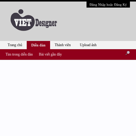
Đăng Nhập hoặc Đăng Ký
Trang chủ
Thành viên
Upload ảnh
Diễn đàn
Tìm trong diễn đàn
Bài viết gần đây