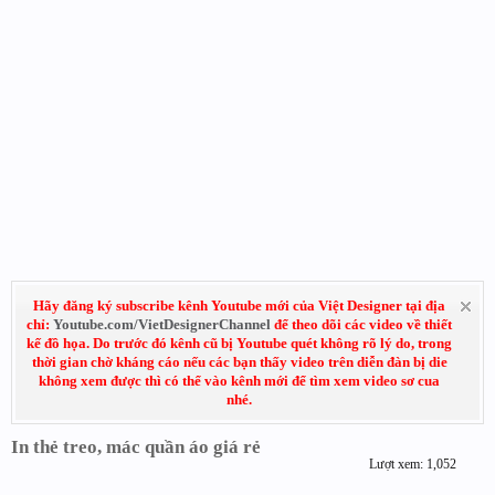
Hãy đăng ký subscribe kênh Youtube mới của Việt Designer tại địa
chỉ:
Youtube.com/VietDesignerChannel
để theo dõi các video về thiết
kế đồ họa. Do trước đó kênh cũ bị Youtube quét không rõ lý do, trong
thời gian chờ kháng cáo nếu các bạn thấy video trên diễn đàn bị die
không xem được thì có thể vào kênh mới để tìm xem video sơ cua
nhé.
In thẻ treo, mác quần áo giá rẻ
Lượt xem: 1,052