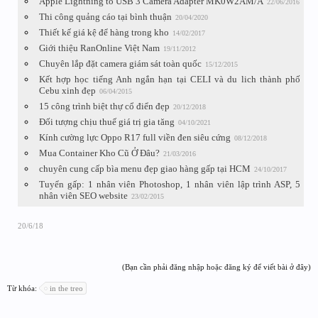
Apple Lightning to USB 3 Camera Adapter MK0W2AM/A
22/06/2016
Thi công quảng cáo tại bình thuận
20/04/2020
Thiết kế giá kệ để hàng trong kho
14/02/2017
Giới thiệu RanOnline Việt Nam
19/11/2012
Chuyên lắp đặt camera giám sát toàn quốc
15/12/2015
Kết hợp học tiếng Anh ngắn hạn tại CELI và du lich thành phố
Cebu xinh đẹp
06/04/2015
15 công trình biệt thự cổ điển đẹp
20/12/2018
Đối tượng chịu thuế giá trị gia tăng
04/10/2021
Kính cường lực Oppo R17 full viền đen siêu cứng
08/12/2018
Mua Container Kho Cũ Ở Đâu?
21/03/2016
chuyên cung cấp bìa menu đẹp giao hàng gấp tại HCM
24/10/2017
Tuyển gấp: 1 nhân viên Photoshop, 1 nhân viên lập trình ASP, 5
nhân viên SEO website
23/02/2015
20/6/18
(Bạn cần phải đăng nhập hoặc đăng ký để viết bài ở đây)
Từ khóa:
in the treo