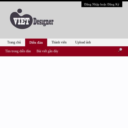
Đăng Nhập hoặc Đăng Ký
Trang chủ
Thành viên
Upload ảnh
Diễn đàn
Tìm trong diễn đàn
Bài viết gần đây