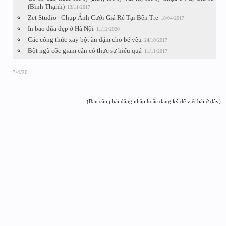
(Bình Thạnh)
13/11/2017
Zet Studio | Chụp Ảnh Cưới Giá Rẻ Tại Bến Tre
18/04/2017
In bao đũa đẹp ở Hà Nội
11/12/2020
Các công thức xay bột ăn dặm cho bé yêu
24/10/2017
Bột ngũ cốc giảm cân có thực sự hiểu quả
11/11/2017
3/4/20
(Bạn cần phải đăng nhập hoặc đăng ký để viết bài ở đây)