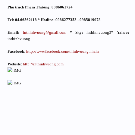
Phụ trách Phạm Thương: 0386061724
Tel: 04.66562118 * Hotline: 0986277353 - 0985819078
Email:
inthinhvuong@gmail.com
* Sky:
inthinhvuong3
* Yahoo:
inthinhvuong
Facebook
:
http://www.facebook.com/thinhvuong.nhain
Website:
http://inthinhvuong.com