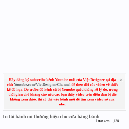
Hãy đăng ký subscribe kênh Youtube mới của Việt Designer tại địa
chỉ:
Youtube.com/VietDesignerChannel
để theo dõi các video về thiết
kế đồ họa. Do trước đó kênh cũ bị Youtube quét không rõ lý do, trong
thời gian chờ kháng cáo nếu các bạn thấy video trên diễn đàn bị die
không xem được thì có thể vào kênh mới để tìm xem video sơ cua
nhé.
In túi bánh mì thương hiệu cho cửa hàng bánh
Lượt xem: 1,130