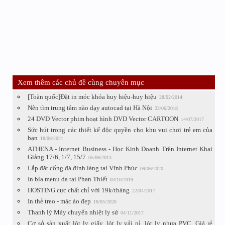
Xem thêm các chủ đề cùng chuyên mục
[Toàn quốc]Đặt in móc khóa huy hiệu-huy hiệu
28/02/2014
Nên tìm trung tâm nào dạy autocad tại Hà Nội
22/06/2018
24 DVD Vector phim hoạt hình DVD Vector CARTOON
14/07/2017
Sức hút trong các thiết kế độc quyền cho khu vui chơi trẻ em của
bạn
18/06/2021
ATHENA - Internet Business - Học Kinh Doanh Trên Internet Khai
Giảng 17/6, 1/7, 15/7
05/06/2013
Lắp đặt cổng đá đình làng tại Vĩnh Phúc
09/06/2020
In bìa menu da tại Phan Thiết
03/10/2019
HOSTING cực chất chỉ với 19k/tháng
22/04/2017
In thẻ treo - mác áo đẹp
18/05/2020
Thanh lý Máy chuyển nhiệt ly sứ
04/11/2017
Cơ sở sản xuất lót ly giấy, lót ly vải nỉ, lót ly nhựa PVC, Giá rẻ