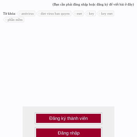
(Bạn cần phải đăng nhập hoặc đăng ký để viết bài ở đây)
Từ khóa:
antivirus
diet virus ban quyen
eset
key
key eset
phần mềm
Đăng ký thành viên
Đăng nhập