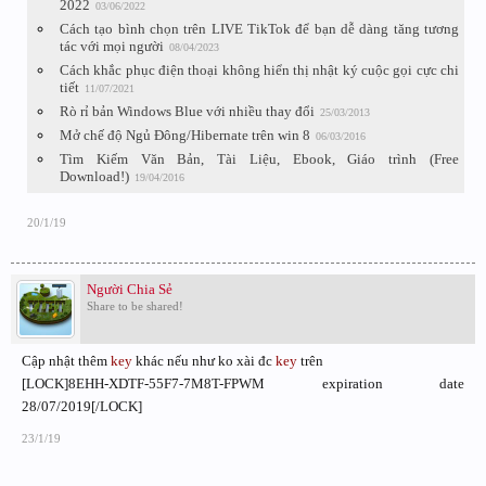
2022
03/06/2022
Cách tạo bình chọn trên LIVE TikTok để bạn dễ dàng tăng tương
tác với mọi người
08/04/2023
Cách khắc phục điện thoại không hiển thị nhật ký cuộc gọi cực chi
tiết
11/07/2021
Rò rỉ bản Windows Blue với nhiều thay đổi
25/03/2013
Mở chế độ Ngủ Đông/Hibernate trên win 8
06/03/2016
Tìm Kiếm Văn Bản, Tài Liệu, Ebook, Giáo trình (Free
Download!)
19/04/2016
20/1/19
Người Chia Sẻ
Share to be shared!
Cập nhật thêm
key
khác nếu như ko xài đc
key
trên
[LOCK]8EHH-XDTF-55F7-7M8T-FPWM expiration date
28/07/2019[/LOCK]
23/1/19