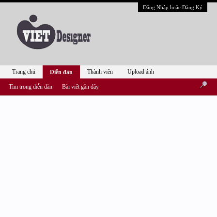
Đăng Nhập hoặc Đăng Ký
Trang chủ
Thành viên
Upload ảnh
Diễn đàn
Tìm trong diễn đàn
Bài viết gần đây