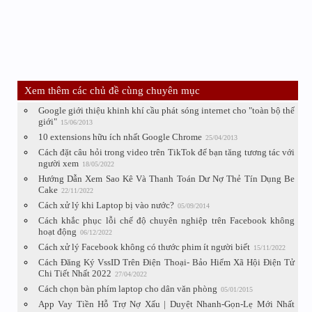
Xem thêm các chủ đề cùng chuyên mục
Google giới thiệu khinh khí cầu phát sóng internet cho "toàn bộ thế
giới"
15/06/2013
10 extensions hữu ích nhất Google Chrome
25/04/2013
Cách đặt câu hỏi trong video trên TikTok để bạn tăng tương tác với
người xem
18/05/2022
Hướng Dẫn Xem Sao Kê Và Thanh Toán Dư Nợ Thẻ Tín Dụng Be
Cake
22/11/2022
Cách xử lý khi Laptop bị vào nước?
05/09/2014
Cách khắc phục lỗi chế độ chuyên nghiệp trên Facebook không
hoạt động
06/12/2022
Cách xử lý Facebook không có thước phim ít người biết
15/11/2022
Cách Đăng Ký VssID Trên Điện Thoại- Bảo Hiểm Xã Hội Điện Tử
Chi Tiết Nhất 2022
27/04/2022
Cách chọn bàn phím laptop cho dân văn phòng
05/01/2015
App Vay Tiền Hỗ Trợ Nợ Xấu | Duyệt Nhanh-Gọn-Lẹ Mới Nhất