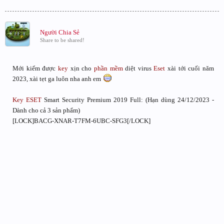
Người Chia Sẻ
Share to be shared!
Mới kiếm được
key
xịn cho
phần mềm
diệt virus
Eset
xài tới cuối năm
2023, xài tẹt ga luôn nha anh em
Key ESET
Smart Security Premium 2019 Full: (Hạn dùng 24/12/2023 -
Dành cho cả 3 sản phẩm)
[LOCK]BACG-XNAR-T7FM-6UBC-SFG3[/LOCK]