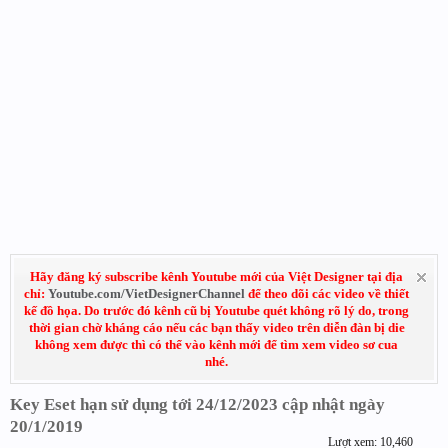
Hãy đăng ký subscribe kênh Youtube mới của Việt Designer tại địa
chỉ:
Youtube.com/VietDesignerChannel
để theo dõi các video về thiết
kế đồ họa. Do trước đó kênh cũ bị Youtube quét không rõ lý do, trong
thời gian chờ kháng cáo nếu các bạn thấy video trên diễn đàn bị die
không xem được thì có thể vào kênh mới để tìm xem video sơ cua
nhé.
Key Eset hạn sử dụng tới 24/12/2023 cập nhật ngày
20/1/2019
Lượt xem: 10,460