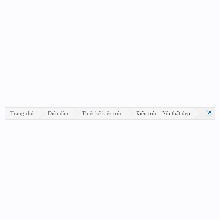
Trang chủ
Diễn đàn
Thiết kế kiến trúc
Kiến trúc - Nội thất đẹp