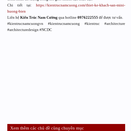
Chi tiết tại:
https://kientrucnamcuong.com/thiet-ke-khach-san-mini-
huong-bien
Liên hệ
Kiến Trúc Nam Cường
qua hotline
0976222555
để được tư vấn.
#kientrucnamcuongvn #kientrucnamcuong #kientruc #architecture
#architecturedesign #NCDC
Xem thêm các chủ đề cùng chuyên mục