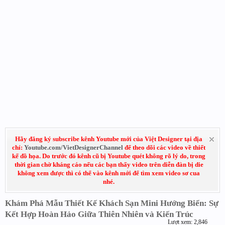
Hãy đăng ký subscribe kênh Youtube mới của Việt Designer tại địa
chỉ:
Youtube.com/VietDesignerChannel
để theo dõi các video về thiết
kế đồ họa. Do trước đó kênh cũ bị Youtube quét không rõ lý do, trong
thời gian chờ kháng cáo nếu các bạn thấy video trên diễn đàn bị die
không xem được thì có thể vào kênh mới để tìm xem video sơ cua
nhé.
Khám Phá Mẫu Thiết Kế Khách Sạn Mini Hướng Biển: Sự
Kết Hợp Hoàn Hảo Giữa Thiên Nhiên và Kiến Trúc
Lượt xem: 2,846