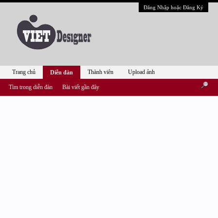
Đăng Nhập hoặc Đăng Ký
Trang chủ
Thành viên
Upload ảnh
Diễn đàn
Tìm trong diễn đàn
Bài viết gần đây