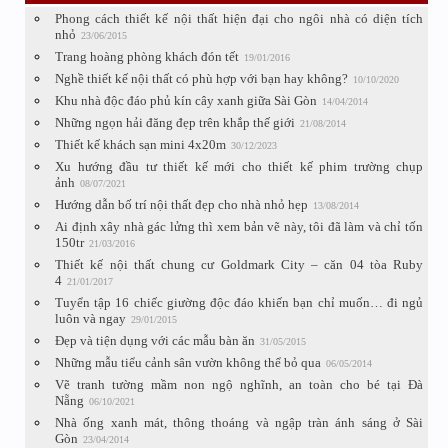
Phong cách thiết kế nội thất hiện đại cho ngôi nhà có diện tích
nhỏ
23/06/2015
Trang hoàng phòng khách đón tết
19/01/2016
Nghề thiết kế nội thất có phù hợp với bạn hay không?
10/10/2020
Khu nhà độc đáo phủ kín cây xanh giữa Sài Gòn
14/04/2014
Những ngọn hải đăng đẹp trên khắp thế giới
21/08/2014
Thiết kế khách sạn mini 4x20m
30/12/2023
Xu hướng đầu tư thiết kế mới cho thiết kế phim trường chụp
ảnh
08/07/2021
Hướng dẫn bố trí nội thất đẹp cho nhà nhỏ hẹp
13/08/2014
Ai định xây nhà gác lửng thì xem bản vẽ này, tôi đã làm và chỉ tốn
150tr
21/03/2016
Thiết kế nội thất chung cư Goldmark City – căn 04 tòa Ruby
4
21/01/2017
Tuyển tập 16 chiếc giường độc đáo khiến bạn chỉ muốn… đi ngủ
luôn và ngay
29/01/2015
Đẹp và tiện dụng với các mẫu bàn ăn
31/05/2015
Những mẫu tiểu cảnh sân vườn không thể bỏ qua
06/05/2014
Vẽ tranh tường mầm non ngộ nghĩnh, an toàn cho bé tại Đà
Nẵng
06/10/2021
Nhà ống xanh mát, thông thoáng và ngập tràn ánh sáng ở Sài
Gòn
23/04/2014