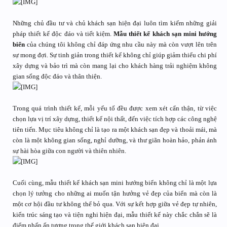
Những chủ đầu tư và chủ khách sạn hiện đại luôn tìm kiếm những giải
pháp thiết kế độc đáo và tiết kiệm.
Mẫu thiết kế khách sạn mini hướng
biển
của chúng tôi không chỉ đáp ứng nhu cầu này mà còn vượt lên trên
sự mong đợi. Sự tinh giản trong thiết kế không chỉ giúp giảm thiểu chi phí
xây dựng và bảo trì mà còn mang lại cho khách hàng trải nghiệm không
gian sống độc đáo và thân thiện.
Trong quá trình thiết kế, mỗi yếu tố đều được xem xét cẩn thận, từ việc
chọn lựa vị trí xây dựng, thiết kế nội thất, đến việc tích hợp các công nghệ
tiên tiến. Mục tiêu không chỉ là tạo ra một khách sạn đẹp và thoải mái, mà
còn là một không gian sống, nghỉ dưỡng, và thư giãn hoàn hảo, phản ánh
sự hài hòa giữa con người và thiên nhiên.
Cuối cùng, mẫu thiết kế khách sạn mini hướng biển không chỉ là một lựa
chọn lý tưởng cho những ai muốn tận hưởng vẻ đẹp của biển mà còn là
một cơ hội đầu tư không thể bỏ qua. Với sự kết hợp giữa vẻ đẹp tự nhiên,
kiến trúc sáng tạo và tiện nghi hiện đại, mẫu thiết kế này chắc chắn sẽ là
điểm nhấn ấn tượng trong thế giới khách sạn hiện đại.