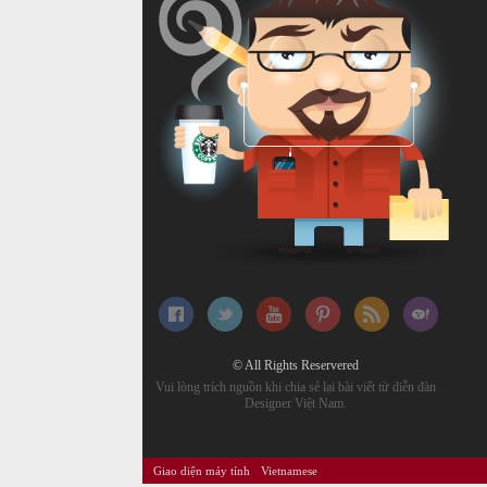
© All Rights Reservered
Vui lòng trích nguồn khi chia sẻ lại bài viết từ diễn đàn
Designer Việt Nam.
Giao diện máy tính
Vietnamese