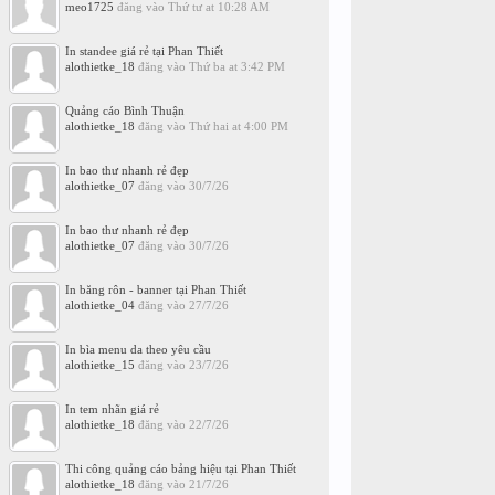
meo1725
đăng vào
Thứ tư at 10:28 AM
In standee giá rẻ tại Phan Thiết
alothietke_18
đăng vào
Thứ ba at 3:42 PM
Quảng cáo Bình Thuận
alothietke_18
đăng vào
Thứ hai at 4:00 PM
In bao thư nhanh rẻ đẹp
alothietke_07
đăng vào
30/7/26
In bao thư nhanh rẻ đẹp
alothietke_07
đăng vào
30/7/26
In băng rôn - banner tại Phan Thiết
alothietke_04
đăng vào
27/7/26
In bìa menu da theo yêu cầu
alothietke_15
đăng vào
23/7/26
In tem nhãn giá rẻ
alothietke_18
đăng vào
22/7/26
Thi công quảng cáo bảng hiệu tại Phan Thiết
alothietke_18
đăng vào
21/7/26