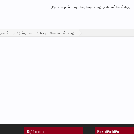
(Bạn cần phải đăng nhập hoặc đăng ký để viết bài ở đây)
goài lề
Quảng cáo - Dịch vụ - Mua bán về design
Dự án con
Box tiêu biểu