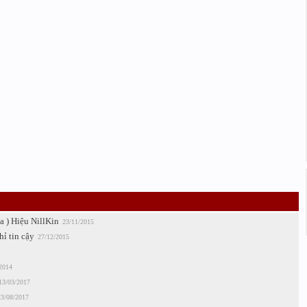
 ) Hiệu NillKin
23/11/2015
hỉ tin cậy
27/12/2015
2014
13/03/2017
23/08/2017