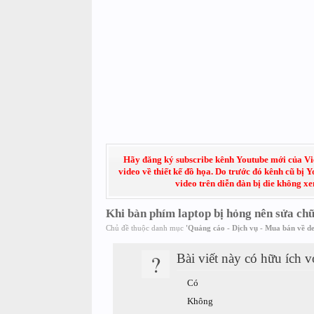
Hãy đăng ký subscribe kênh Youtube mới của Việt
video về thiết kế đồ họa. Do trước đó kênh cũ bị 
video trên diễn đàn bị die không x
Khi bàn phím laptop bị hỏng nên sửa ch
Chủ đề thuộc danh mục
'
Quảng cáo - Dịch vụ - Mua bán về de
?
Bài viết này có hữu ích 
Có
Không