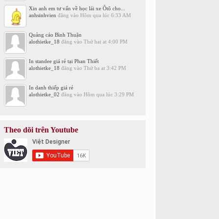
Xin anh em tư vấn về học lái xe Ôtô cho...
anhsinhvien
đăng vào
Hôm qua lúc 6:33 AM
Quảng cáo Bình Thuận
alothietke_18
đăng vào
Thứ hai at 4:00 PM
In standee giá rẻ tại Phan Thiết
alothietke_18
đăng vào
Thứ ba at 3:42 PM
In danh thiếp giá rẻ
alothietke_02
đăng vào
Hôm qua lúc 3:29 PM
Theo dõi trên Youtube