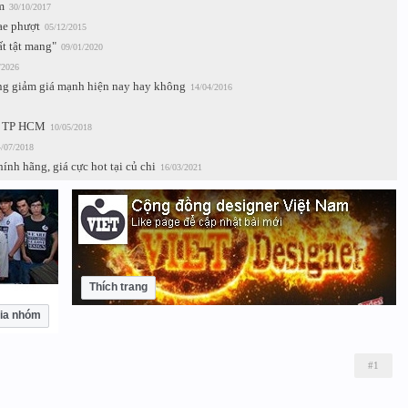
m
30/10/2017
ae phượt
05/12/2015
t tật mang"
09/01/2020
/2026
g giảm giá mạnh hiện nay hay không
14/04/2016
ại TP HCM
10/05/2018
/07/2018
ính hãng, giá cực hot tại củ chi
16/03/2021
Thích trang
ia nhóm
#1