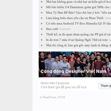
Nhà bạt không gian và nhà bạt sự kiện giá rẻ hc
Mũ bảo hiểm 3/4 Dammtrax giảm giá 590k cho 
Mua Tỳ Hưu Để Bàn? Gia chủ lưu ý kẻo "tiền mấ
Làm bảng hiêu theo yêu cầu tại Phan Thiết
10/06
Có nên mua Android TV Box Himedia Q1 IV đan
Hoa cưới
07/04/2017
Thiết kế, in ấn quạt nhựa quảng cáo PP giá rẻ t
In ấn tem 7 màu ở tại Quảng Ngãi 70đ/cái tem
24
Nhà thi công rẻ, báo giá gốc máy lạnh tủ đứng ch
Tham g
LeThanhTuan
,
9/3/16