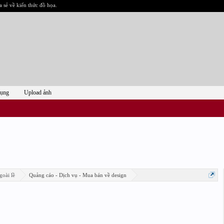
a sẻ về kiến thức đồ họa.
dụng
Upload ảnh
goài lề
Quảng cáo - Dịch vụ - Mua bán về design