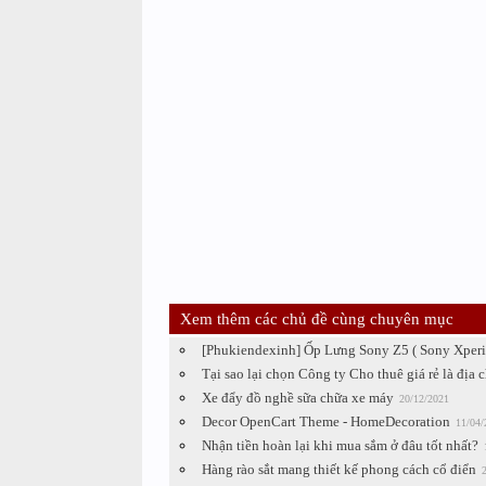
Xem thêm các chủ đề cùng chuyên mục
[Phukiendexinh] Ốp Lưng Sony Z5 ( Sony Xperia
Tại sao lại chọn Công ty Cho thuê giá rẻ là địa c
Xe đẩy đồ nghề sữa chữa xe máy
20/12/2021
Decor OpenCart Theme - HomeDecoration
11/04/
Nhận tiền hoàn lại khi mua sắm ở đâu tốt nhất?
Hàng rào sắt mang thiết kế phong cách cổ điển