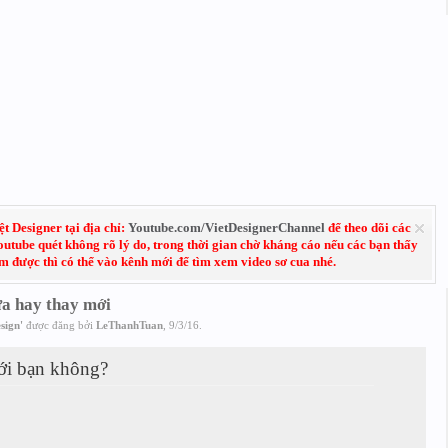
 Designer tại địa chỉ:
Youtube.com/VietDesignerChannel
để theo dõi các
Youtube quét không rõ lý do, trong thời gian chờ kháng cáo nếu các bạn thấy
em được thì có thể vào kênh mới để tìm xem video sơ cua nhé.
ữa hay thay mới
sign
'
được đăng bởi
LeThanhTuan
,
9/3/16
.
với bạn không?