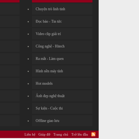
Chuyện trò linh tinh
Đọc báo - Tin tức
Video clip giải trí
Công nghệ - Hitech
Ra mắt - Làm quen
Hình nền máy tính
Hot models
Ảnh đẹp nghệ thuật
Sự kiện - Cuộc thi
Offline giao lưu
Liên hệ
Giúp đỡ
Trang chủ
Trở lên đầu