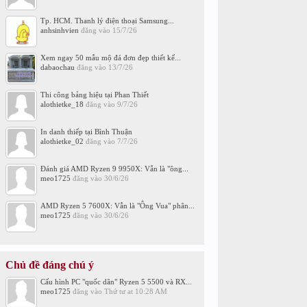
Tp. HCM. Thanh lý điện thoại Samsung...
anhsinhvien
đăng vào
15/7/26
Xem ngay 50 mẫu mộ đá đơn đẹp thiết kế...
dabaochau
đăng vào
13/7/26
Thi công bảng hiệu tại Phan Thiết
alothietke_18
đăng vào
9/7/26
In danh thiếp tại Bình Thuận
alothietke_02
đăng vào
7/7/26
Đánh giá AMD Ryzen 9 9950X: Vẫn là "ông...
meo1725
đăng vào
30/6/26
AMD Ryzen 5 7600X: Vẫn là "Ông Vua" phân...
meo1725
đăng vào
30/6/26
Chủ đề đáng chú ý
Cấu hình PC "quốc dân" Ryzen 5 5500 và RX...
meo1725
đăng vào
Thứ tư at 10:28 AM