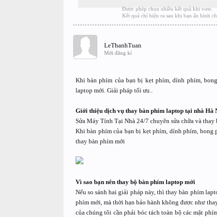
Được phép chọn nhiều kết quả khi vote.
Kết quả chỉ hiện ra sau khi bạn ấn bình c
LeThanhTuan
Mới đăng kí
Khi bàn phím của bạn bị kẹt phím, dính phím, bong
laptop mới. Giải pháp tối ưu..
Giới thiệu dịch vụ thay bàn phím laptop tại nhà Hà 
Sửa Máy Tính Tại Nhà 24/7 chuyên sửa chữa và thay 
Khi bàn phím của bạn bị kẹt phím, dính phím, bong p
thay bàn phím mới
Vì sao bạn nên thay bộ bàn phím laptop mới
Nếu so sánh hai giải pháp này, thì thay bàn phím lap
phím mới, mà thời hạn bảo hành không được như thay 
của chúng tôi cần phải bóc tách toàn bộ các mặt phím