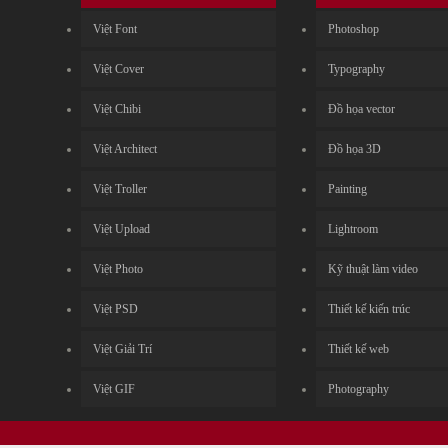
Việt Font
Photoshop
Việt Cover
Typography
Việt Chibi
Đồ họa vector
Việt Architect
Đồ họa 3D
Việt Troller
Painting
Việt Upload
Lightroom
Việt Photo
Kỹ thuật làm video
Việt PSD
Thiết kế kiến trúc
Việt Giải Trí
Thiết kế web
Việt GIF
Photography