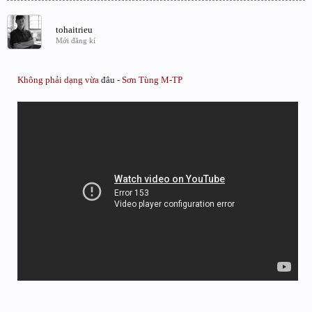
tohaitrieu
Mới đăng kí
Không phải
dạng vừa
đâu -
Sơn Tùng M-TP