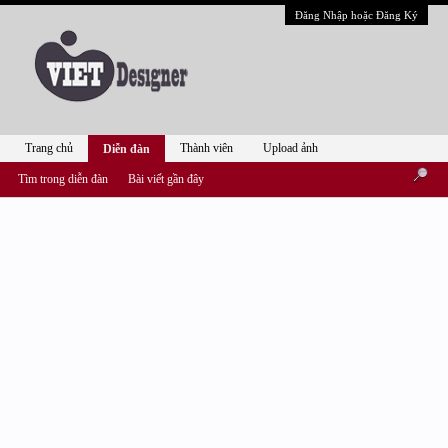
Đăng Nhập hoặc Đăng Ký
Trang chủ
Thành viên
Upload ảnh
Diễn đàn
Tìm trong diễn đàn
Bài viết gần đây