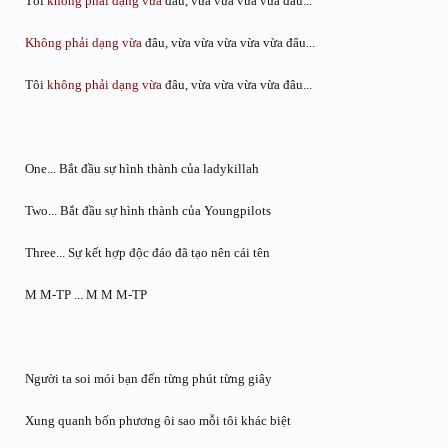
Tôi
không phải
dạng vừa
đâu, vừa vừa vừa vừa đâu...
Không phải
dạng vừa
đâu, vừa vừa vừa vừa vừa đâu...
Tôi
không phải
dạng vừa
đâu, vừa vừa vừa vừa đâu...
One... Bắt đầu sự hình thành của ladykillah
Two... Bắt đầu sự hình thành của Youngpilots
Three... Sự kết hợp độc đáo đã tạo nên cái tên
M M-TP ... M M M-TP
Người ta soi mói bạn đến từng phút từng giây
Xung quanh bốn phương ôi sao mỗi tôi khác biệt