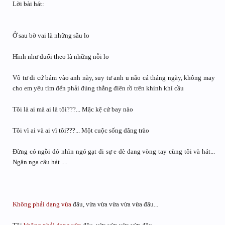
Lời bài hát:
Ở sau bờ vai là những sầu lo
Hình như đuổi theo là những nỗi lo
Vô tư đi cứ bám vào anh này, suy tư anh u não cả tháng ngày, không may
cho em yêu tìm đến phải đúng thằng điên rồ trên khinh khí cầu
Tôi là ai mà ai là tôi???... Mặc kệ cứ bay nào
Tôi vì ai và ai vì tôi???... Một cuộc sống dâng trào
Đừng có ngồi đó nhìn ngó gạt đi sự e dè dang vòng tay cùng tôi và hát...
Ngân nga câu hát ....
Không phải
dạng vừa
đâu, vừa vừa vừa vừa vừa đâu...