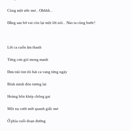
Cùng một ước mơ... Ohhhh...
Đằng sau bờ vai còn lại một lời nói... Nào ta cùng bước!
Lời ca cuốn âm thanh
Từng cơn gió mong manh
Đưa trái tim tôi hát ca vang từng ngày
Bình minh đón tương lai
Hoàng hôn khép chông gai
Một nụ cười mới quanh giấc mơ
Ở phía cuối đoạn đường