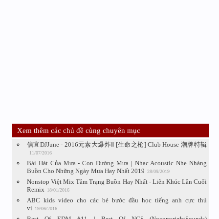
Xem thêm các chủ đề cùng chuyên mục
信宜DJJune - 2016元素大爆炸Ⅱ [生命之枪] Club House 潮牌特辑
11/07/2016
Bài Hát Của Mưa - Con Đường Mưa | Nhạc Acoustic Nhẹ Nhàng
Buồn Cho Những Ngày Mưa Hay Nhất 2019
28/09/2019
Nonstop Việt Mix Tâm Trạng Buồn Hay Nhất - Liên Khúc Lần Cuối
Remix
18/01/2016
ABC kids video cho các bé bước đầu học tiếng anh cực thú
vị
19/06/2016
Best Of EDM #11 | Best Of NCS (NocopyrightSounds)