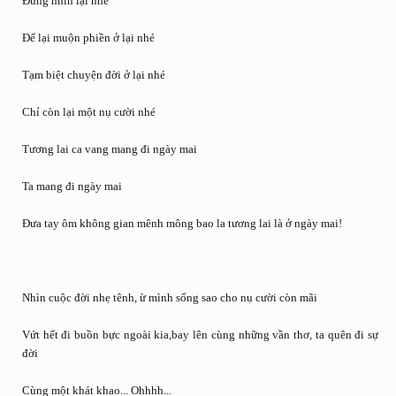
Đừng nhìn lại nhé
Để lại muộn phiền ở lại nhé
Tạm biệt chuyện đời ở lại nhé
Chỉ còn lại một nụ cười nhé
Tương lai ca vang mang đi ngày mai
Ta mang đi ngày mai
Đưa tay ôm không gian mênh mông bao la tương lai là ở ngày mai!
Nhìn cuộc đời nhẹ tênh, ừ mình sống sao cho nụ cười còn mãi
Vứt hết đi buồn bực ngoài kia,bay lên cùng những vần thơ, ta quên đi sự
đời
Cùng một khát khao... Ohhhh...