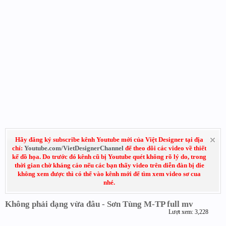
Hãy đăng ký subscribe kênh Youtube mới của Việt Designer tại địa
chỉ:
Youtube.com/VietDesignerChannel
để theo dõi các video về thiết
kế đồ họa. Do trước đó kênh cũ bị Youtube quét không rõ lý do, trong
thời gian chờ kháng cáo nếu các bạn thấy video trên diễn đàn bị die
không xem được thì có thể vào kênh mới để tìm xem video sơ cua
nhé.
Không phải dạng vừa đâu - Sơn Tùng M-TP full mv
Lượt xem: 3,228