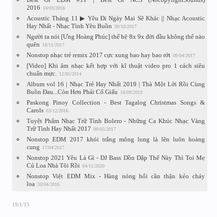
2016
14/03/2016
Acoustic Tháng 11 ▶ Yêu Đi Ngày Mai Sẽ Khác || Nhạc Acoustic
Hay Nhất - Nhạc Tình Yêu Buồn
30/10/2017
Người ta nói [Ưng Hoàng Phúc] thế hệ 8x 9x đời đầu không thể nào
quên
18/11/2017
Nonstop nhạc trẻ remix 2017 cực xung bao hay bao rớt
09/04/2017
[Video] Khi âm nhạc kết hợp với kĩ thuật video pro 1 cách siêu
chuẩn mực.
12/05/2014
Album vol 16 | Nhạc Trẻ Hay Nhất 2019 | Thà Một Lời Rồi Cùng
Buồn Đau...Còn Hơn Phải Cố Giấu
16/09/2019
Paskong Pinoy Collection - Best Tagalog Christmas Songs &
Carols
03/12/2016
Tuyệt Phẩm Nhạc Trữ Tình Bolero - Những Ca Khúc Nhạc Vàng
Trữ Tình Hay Nhất 2017
09/05/2017
Nonstop EDM 2017 khói trắng mông lung là lên luôn hoàng
cung
17/04/2017
Nonstop 2021 Yêu Là Gì - DJ Bass Dồn Dập Thế Này Thì Toi Mẹ
Củ Loa Nhà Tôi Rồi
04/11/2020
Nonstop Việt EDM Mix - Hàng nóng hổi cần thận kẻo cháy
loa
20/04/2016
19/1/15