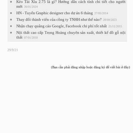
Kèo Tài Xỉu 2.75 là gì? Hướng dẫn cách tính chi tiết cho người
mới
30/01/2024
HN - Tuyển Graphic designer cho dự án 6 tháng
27/05/2014
Thay đổi thành viên của công ty TNHH như thế nào?
28/09/2023
Nhận chạy quảng cáo Google, Facebook chi phí tốt nhất
25/11/2015
Nội thất cao cấp Trọng Hoàng chuyên sản xuất, thiết kế đồ gỗ nội
thất
07/01/2018
29/9/21
(Bạn cần phải đăng nhập hoặc đăng ký để viết bài ở đây)