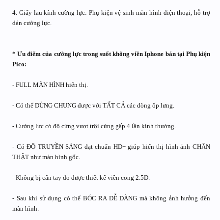
4. Giấy lau kính cường lực: Phụ kiện vệ sinh màn hình điện thoại, hỗ trợ
dán cường lực.
* Ưu điểm của cường lực trong suốt không viền Iphone bán tại Phụ kiện
Pico:
- FULL MÀN HÌNH hiển thị.
- Có thể DÙNG CHUNG được với TẤT CẢ các dòng ốp lưng.
- Cường lực có độ cứng vượt trội cứng gấp 4 lần kính thường.
- Có ĐỘ TRUYỀN SÁNG đạt chuẩn HD+ giúp hiển thị hình ảnh CHÂN
THẬT như màn hình gốc.
- Không bị cấn tay do được thiết kế viền cong 2.5D.
- Sau khi sử dụng có thể BÓC RA DỄ DÀNG mà không ảnh hưởng đến
màn hình.