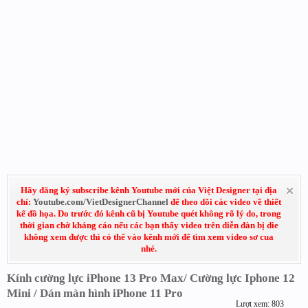
Hãy đăng ký subscribe kênh Youtube mới của Việt Designer tại địa
chỉ:
Youtube.com/VietDesignerChannel
để theo dõi các video về thiết
kế đồ họa. Do trước đó kênh cũ bị Youtube quét không rõ lý do, trong
thời gian chờ kháng cáo nếu các bạn thấy video trên diễn đàn bị die
không xem được thì có thể vào kênh mới để tìm xem video sơ cua
nhé.
Kính cường lực iPhone 13 Pro Max/ Cường lực Iphone 12
Mini / Dán màn hình iPhone 11 Pro
Lượt xem: 803