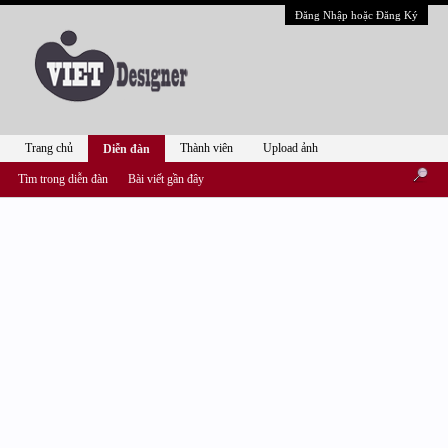
Đăng Nhập hoặc Đăng Ký
Trang chủ
Thành viên
Upload ảnh
Diễn đàn
Tìm trong diễn đàn
Bài viết gần đây