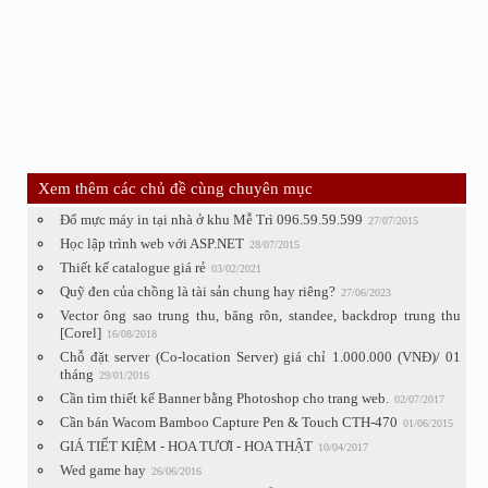
Xem thêm các chủ đề cùng chuyên mục
Đổ mực máy in tại nhà ở khu Mễ Trì 096.59.59.599
27/07/2015
Học lập trình web với ASP.NET
28/07/2015
Thiết kế catalogue giá rẻ
03/02/2021
Quỹ đen của chồng là tài sản chung hay riêng?
27/06/2023
Vector ông sao trung thu, băng rôn, standee, backdrop trung thu
[Corel]
16/08/2018
Chỗ đặt server (Co-location Server) giá chỉ 1.000.000 (VNĐ)/ 01
tháng
29/01/2016
Cần tìm thiết kế Banner bằng Photoshop cho trang web.
02/07/2017
Cần bán Wacom Bamboo Capture Pen & Touch CTH-470
01/06/2015
GIÁ TIẾT KIỆM - HOA TƯƠI - HOA THẬT
10/04/2017
Wed game hay
26/06/2016