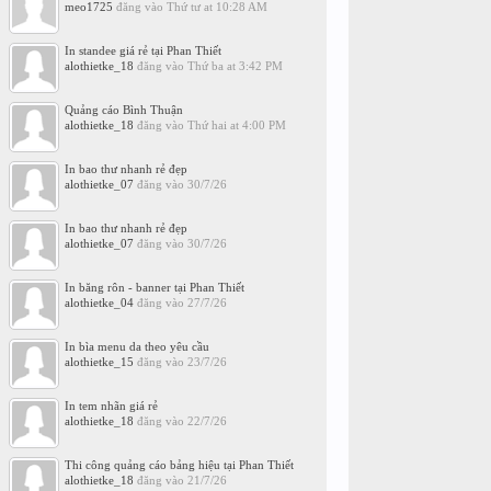
meo1725
đăng vào
Thứ tư at 10:28 AM
In standee giá rẻ tại Phan Thiết
alothietke_18
đăng vào
Thứ ba at 3:42 PM
Quảng cáo Bình Thuận
alothietke_18
đăng vào
Thứ hai at 4:00 PM
In bao thư nhanh rẻ đẹp
alothietke_07
đăng vào
30/7/26
In bao thư nhanh rẻ đẹp
alothietke_07
đăng vào
30/7/26
In băng rôn - banner tại Phan Thiết
alothietke_04
đăng vào
27/7/26
In bìa menu da theo yêu cầu
alothietke_15
đăng vào
23/7/26
In tem nhãn giá rẻ
alothietke_18
đăng vào
22/7/26
Thi công quảng cáo bảng hiệu tại Phan Thiết
alothietke_18
đăng vào
21/7/26