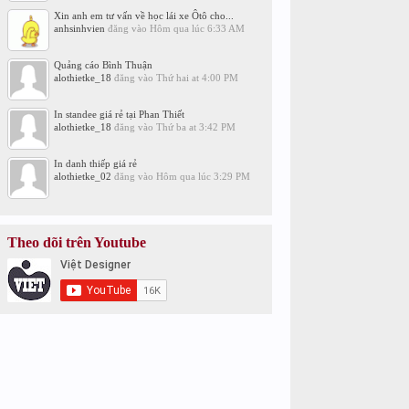
Xin anh em tư vấn về học lái xe Ôtô cho...
anhsinhvien
đăng vào
Hôm qua lúc 6:33 AM
Quảng cáo Bình Thuận
alothietke_18
đăng vào
Thứ hai at 4:00 PM
In standee giá rẻ tại Phan Thiết
alothietke_18
đăng vào
Thứ ba at 3:42 PM
In danh thiếp giá rẻ
alothietke_02
đăng vào
Hôm qua lúc 3:29 PM
Theo dõi trên Youtube