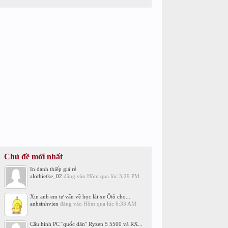
Chủ đề mới nhất
In danh thiếp giá rẻ
alothietke_02
đăng vào
Hôm qua lúc 3:29 PM
Xin anh em tư vấn về học lái xe Ôtô cho...
anhsinhvien
đăng vào
Hôm qua lúc 6:33 AM
Cấu hình PC "quốc dân" Ryzen 5 5500 và RX...