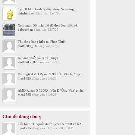
Tp. HCM. Thanh lý điện thoại Samsung...
anhsinhvien
đăng vào
15/7/26
Xem ngay 50 mẫu mộ đá đơn đẹp thiết kế...
dabaochau
đăng vào
13/7/26
Thi công bảng hiệu tại Phan Thiết
alothietke_18
đăng vào
9/7/26
In danh thiếp tại Bình Thuận
alothietke_02
đăng vào
7/7/26
Đánh giá AMD Ryzen 9 9950X: Vẫn là "ông...
meo1725
đăng vào
30/6/26
AMD Ryzen 5 7600X: Vẫn là "Ông Vua" phân...
meo1725
đăng vào
30/6/26
Chủ đề đáng chú ý
Cấu hình PC "quốc dân" Ryzen 5 5500 và RX...
meo1725
đăng vào
Thứ tư at 10:28 AM