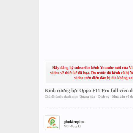
Hãy đăng ký subscribe kênh Youtube mới của Việt
video về thiết kế đồ họa. Do trước đó kênh cũ bị 
video trên diễn đàn bị die không x
Kính cường lực Oppo F11 Pro full viền 
Chủ đề thuộc danh mục
'
Quảng cáo - Dịch vụ - Mua bán về de
phukienpico
Mới đăng kí