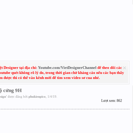
 Designer tại địa chỉ:
Youtube.com/VietDesignerChannel
để theo dõi các
Youtube quét không rõ lý do, trong thời gian chờ kháng cáo nếu các bạn thấy
em được thì có thể vào kênh mới để tìm xem video sơ cua nhé.
độ cứng 9H
sign
'
được đăng bởi
phukienpico
,
1/4/19
.
Lượt xem: 862