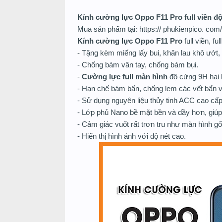
Kính cường lực Oppo F11 Pro full viền đ
Mua sản phẩm tại: https:// phukienpico. com
Kính cường lực Oppo F11 Pro
full viền, ful
- Tặng kèm miếng lấy bui, khăn lau khô ướt,
- Chống bám vân tay, chống bám bụi.
-
Cường lực full màn hình
độ cứng 9H hai 
- Hạn chế bám bẩn, chống lem các vết bẩn và
- Sử dụng nguyên liệu thủy tinh ACC cao cấp
- Lớp phủ Nano bề mặt bền và dầy hơn, giú
- Cảm giác vuốt rất trơn tru như màn hình gố
- Hiển thị hình ảnh với độ nét cao.