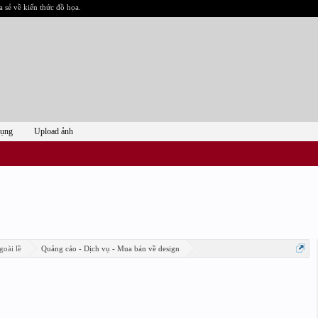
a sẻ về kiến thức đồ họa.
dụng
Upload ảnh
goài lề
Quảng cáo - Dịch vụ - Mua bán về design