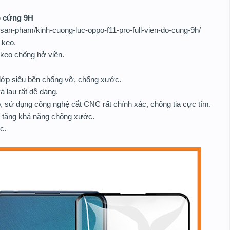
ộ cứng 9H
/san-pham/kinh-cuong-luc-oppo-f11-pro-full-vien-do-cung-9h/
l keo.
 keo chống hở viền.
lớp siêu bền chống vỡ, chống xước.
 lau rất dễ dàng.
, sử dụng công nghệ cắt CNC rất chính xác, chống tia cực tím.
p tăng khả năng chống xước.
c.