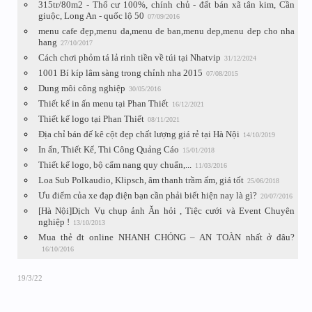
315tr/80m2 - Thổ cư 100%, chính chủ - đất bán xã tân kim, Cần
giuộc, Long An - quốc lộ 50
07/09/2016
menu cafe đẹp,menu da,menu de ban,menu dep,menu dep cho nha
hang
27/10/2017
Cách chơi phỏm tá lả rinh tiền về túi tại Nhatvip
31/12/2024
1001 Bí kíp lâm sàng trong chỉnh nha 2015
07/08/2015
Dung môi công nghiệp
30/05/2016
Thiết kế in ấn menu tại Phan Thiết
16/12/2021
Thiết kế logo tại Phan Thiết
08/11/2021
Địa chỉ bán đế kê cột đẹp chất lượng giá rẻ tại Hà Nội
14/10/2019
In ấn, Thiết Kế, Thi Công Quảng Cáo
15/01/2018
Thiết kế logo, bộ cẩm nang quy chuẩn,...
11/03/2016
Loa Sub Polkaudio, Klipsch, âm thanh trầm ấm, giá tốt
25/06/2018
Ưu điểm của xe đạp điện bạn cần phải biết hiện nay là gì?
20/07/2016
[Hà Nội]Dịch Vụ chụp ảnh Ăn hỏi , Tiệc cưới và Event Chuyên
nghiệp !
13/10/2013
Mua thẻ đt online NHANH CHÓNG – AN TOÀN nhất ở đâu?
16/10/2016
19/3/22