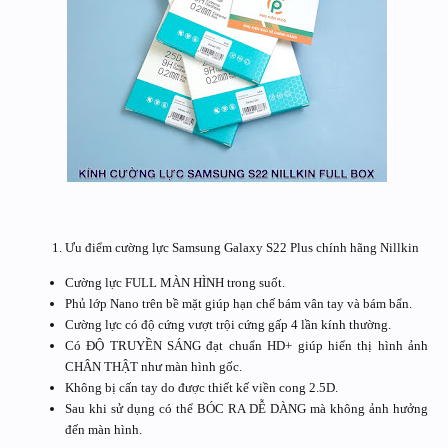
Ưu điểm cường lực Samsung Galaxy S22 Plus chính hãng Nillkin
Cường lực FULL MÀN HÌNH trong suốt.
Phủ lớp Nano trên bề mặt giúp hạn chế bám vân tay và bám bẩn.
Cường lực có độ cứng vượt trội cứng gấp 4 lần kính thường.
Có ĐỘ TRUYỀN SÁNG đạt chuẩn HD+ giúp hiển thị hình ảnh
CHÂN THẬT như màn hình gốc.
Không bị cấn tay do được thiết kế viền cong 2.5D.
Sau khi sử dụng có thể BÓC RA DỄ DÀNG mà không ảnh hưởng
đến màn hình.