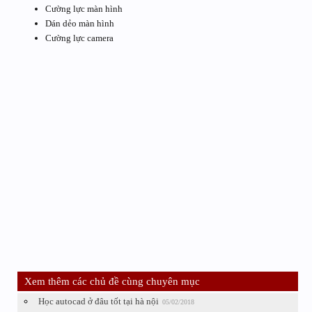
Cường lực màn hình
Dán dẻo màn hình
Cường lực camera
Xem thêm các chủ đề cùng chuyên mục
Học autocad ở đâu tốt tại hà nội
05/02/2018