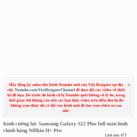
Hãy đăng ký subscribe kênh Youtube mới của Việt Designer tại địa
chỉ:
Youtube.com/VietDesignerChannel
để theo dõi các video về thiết
kế đồ họa. Do trước đó kênh cũ bị Youtube quét không rõ lý do, trong
thời gian chờ kháng cáo nếu các bạn thấy video trên diễn đàn bị die
không xem được thì có thể vào kênh mới để tìm xem video sơ cua
nhé.
Kính cường lực Samsung Galaxy S22 Plus full màn hình
chính hãng Nillkin H+ Pro
Lượt xem: 673