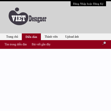
Đăng Nhập hoặc Đăng Ký
Trang chủ
Thành viên
Upload ảnh
Diễn đàn
Tìm trong diễn đàn
Bài viết gần đây