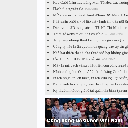
Hoa Cưới Cầm Tay Lãng Mạn Từ Hoa Cát Tườn
Flash file nguồn fla
01/07/2013
Mở khóa mật khẩu iCloud iPhone XS Max XR n
Nhà phân phối sỉ - lẻ lắp máy lạnh âm trần nối ố
Dịch vụ in 3D trang sức tại TP. Hồ Chí Minh
14/
Thiết kế website du lịch chuẩn SEO
28/03/2016
Tổng hợp những thiết kế logo con gấu sáng tạo
Công ty nào in ấn quạt nhựa quảng cáo uy tín g
Nhà bạt thiên thanh cho thuê nhà bạt không gia
Ưu đãi lớn - HOSTING chỉ 54k
06/01/2017
Máy in mã vạch và sự phát triển của công nghệ
Kính cường lực Oppo A52 chính hãng Gor full m
In lên nhựa, in lên mica, in lên kim loại tại xưở
Nên thành lập công ty hay thành lập hộ kinh do
Kỹ thuật in tờ rơi giá rẻ tại quận tân bình tphcm