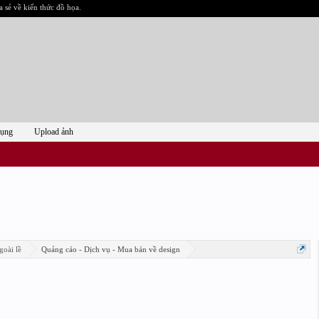
a sẻ về kiến thức đồ họa.
dụng
Upload ảnh
goài lề
Quảng cáo - Dịch vụ - Mua bán về design