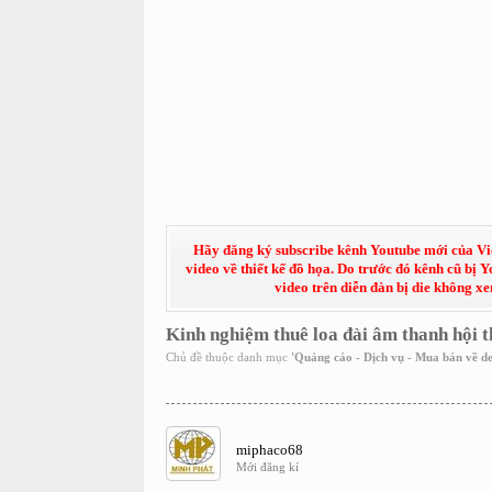
Hãy đăng ký subscribe kênh Youtube mới của Việt
video về thiết kế đồ họa. Do trước đó kênh cũ bị 
video trên diễn đàn bị die không x
Kinh nghiệm thuê loa đài âm thanh hội th
Chủ đề thuộc danh mục
'
Quảng cáo - Dịch vụ - Mua bán về de
miphaco68
Mới đăng kí