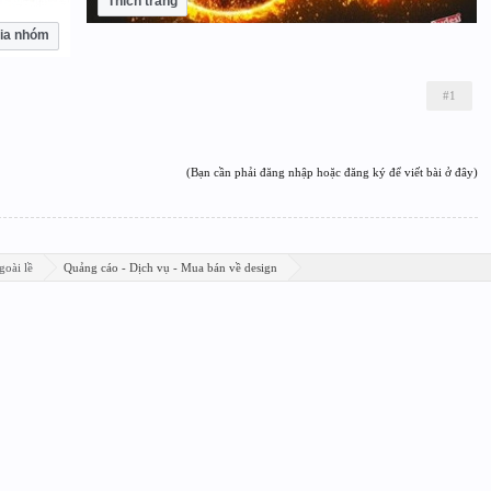
Thích trang
ia nhóm
#1
(Bạn cần phải đăng nhập hoặc đăng ký để viết bài ở đây)
goài lề
Quảng cáo - Dịch vụ - Mua bán về design