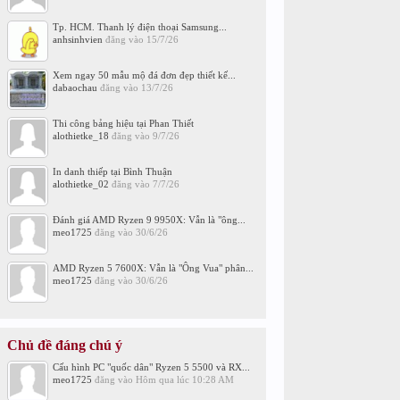
Tp. HCM. Thanh lý điện thoại Samsung...
anhsinhvien
đăng vào
15/7/26
Xem ngay 50 mẫu mộ đá đơn đẹp thiết kế...
dabaochau
đăng vào
13/7/26
Thi công bảng hiệu tại Phan Thiết
alothietke_18
đăng vào
9/7/26
In danh thiếp tại Bình Thuận
alothietke_02
đăng vào
7/7/26
Đánh giá AMD Ryzen 9 9950X: Vẫn là "ông...
meo1725
đăng vào
30/6/26
AMD Ryzen 5 7600X: Vẫn là "Ông Vua" phân...
meo1725
đăng vào
30/6/26
Chủ đề đáng chú ý
Cấu hình PC "quốc dân" Ryzen 5 5500 và RX...
meo1725
đăng vào
Hôm qua lúc 10:28 AM