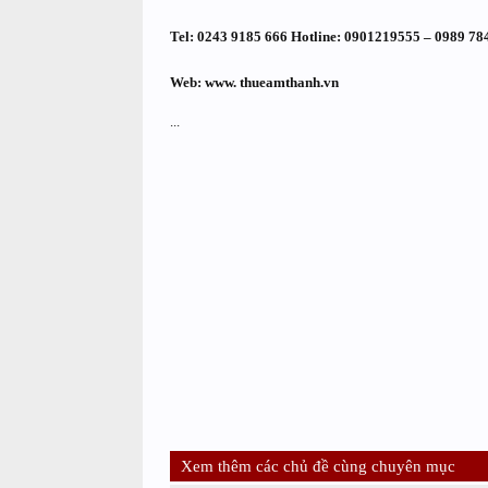
Tel: 0243 9185 666 Hotline: 0901219555 – 0989 78
Web: www. thueamthanh.vn
...
Xem thêm các chủ đề cùng chuyên mục