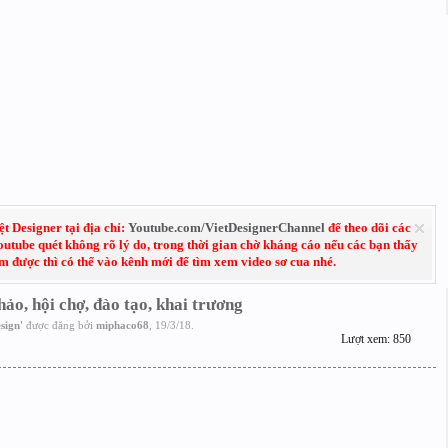
 Designer tại địa chỉ:
Youtube.com/VietDesignerChannel
để theo dõi các
Youtube quét không rõ lý do, trong thời gian chờ kháng cáo nếu các bạn thấy
em được thì có thể vào kênh mới để tìm xem video sơ cua nhé.
ảo, hội chợ, đào tạo, khai trương
sign
'
được đăng bởi
miphaco68
,
19/3/18
.
Lượt xem: 850