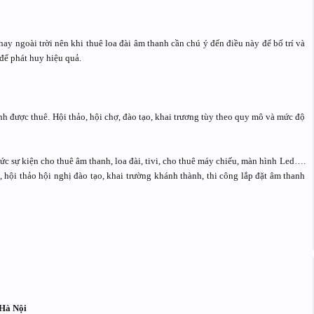
ay ngoài trời nên khi thuê loa đài âm thanh cần chú ý đến điều này để bố trí và
để phát huy hiệu quả.
h được thuê. Hội thảo, hội chợ, đào tạo, khai trương tùy theo quy mô và mức độ
c sự kiện cho thuê âm thanh, loa đài, tivi, cho thuê máy chiếu, màn hình Led….
 hội thảo hội nghị đào tạo, khai trường khánh thành, thi công lắp đặt âm thanh
 Hà Nội