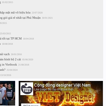
g
01/02/2015
hập mật mã vô hiệu hóa
23/07/2020
ng gió giá rẻ nhất tại Phú Nhuận
30/01/2021
09/2015
25/03/2015
iá tốt tại TP HCM
18/04/2018
n
18/08/2018
 mã vạch
26/01/2016
àn hình bộ 2 cái
05/06/2020
ng in Vietbook
21/08/2018
anh?
25/04/2024
13/10/2016