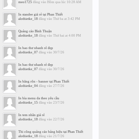
meo1725
đăng vào
Hôm qua lúc 10:28 AM
In standee giá rẻ tại Phan Thiết
alothietke_18
đăng vào
Thứ ba at 3:42 PM
Quảng cáo Bình Thuận
alothietke_18
đăng vào
Thứ hai at 4:00 PM
In bao thư nhanh rẻ đẹp
alothietke_07
đăng vào
30/7/26
In bao thư nhanh rẻ đẹp
alothietke_07
đăng vào
30/7/26
In băng rôn - banner tại Phan Thiết
alothietke_04
đăng vào
27/7/26
In bìa menu da theo yêu cầu
alothietke_15
đăng vào
23/7/26
In tem nhãn giá rẻ
alothietke_18
đăng vào
22/7/26
Thi công quảng cáo bảng hiệu tại Phan Thiết
alothietke_18
đăng vào
21/7/26