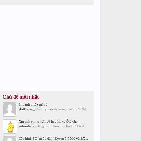
Chủ đề mới nhất
In danh thiếp giá rẻ
alothietke_02
đăng vào
Hôm nay lúc 3:29 PM
Xin anh em tư vấn về học lái xe Ôtô cho...
anhsinhvien
đăng vào
Hôm nay lúc 6:33 AM
Cấu hình PC "quốc dân" Ryzen 5 5500 và RX...