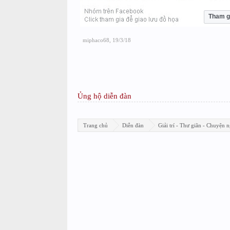
Tham g
miphaco68
,
19/3/18
Ủng hộ diễn đàn
Trang chủ
Diễn đàn
Giải trí - Thư giãn - Chuyện n