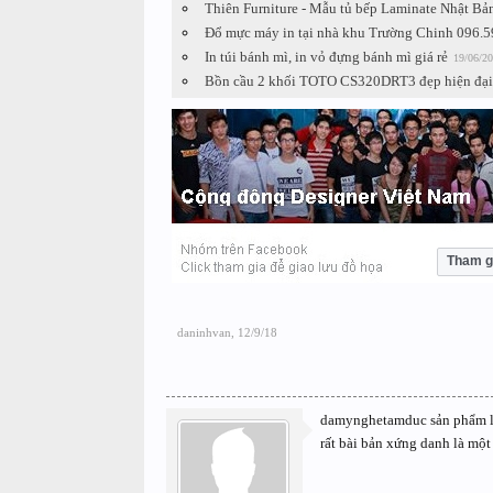
Thiên Furniture - Mẫu tủ bếp Laminate Nhật Bản
Đổ mực máy in tại nhà khu Trường Chinh 096.5
In túi bánh mì, in vỏ đựng bánh mì giá rẻ
19/06/2
Bồn cầu 2 khối TOTO CS320DRT3 đẹp hiện đại
Tham g
daninhvan
,
12/9/18
damynghetamduc sản phẩm lăn
rất bài bản xứng danh là một 