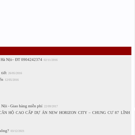
ng Hà Nội– ĐT 0904242374
02/11/2016
tiết
26/05/2016
ển
12/05/2016
 Nội - Giao hàng miễn phí
22/09/2017
 CĂN HỘ CAO CẤP DỰ ÁN NEW HORIZON CITY – CHUNG CƯ 87 LĨNH
không?
03/12/2021