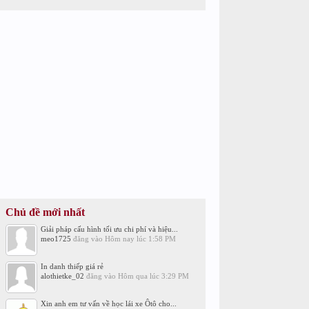
Chủ đề mới nhất
Giải pháp cấu hình tối ưu chi phí và hiệu...
meo1725
đăng vào
Hôm nay lúc 1:58 PM
In danh thiếp giá rẻ
alothietke_02
đăng vào
Hôm qua lúc 3:29 PM
Xin anh em tư vấn về học lái xe Ôtô cho...