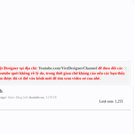
 Designer tại địa chỉ:
Youtube.com/VietDesignerChannel
để theo dõi các
Youtube quét không rõ lý do, trong thời gian chờ kháng cáo nếu các bạn thấy
em được thì có thể vào kênh mới để tìm xem video sơ cua nhé.
h
sign
'
được đăng bởi
daninhvan
,
12/9/18
.
Lượt xem: 1,255