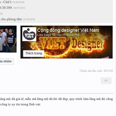
 - Chữ I
01/08/2018
9.59.599
28/07/2015
020
 cho phòng tắm
21/03/2018
Thích trang
ia nhóm
Chỉnh sửa lần cuối:
30/3/20
#1
g mộ đá giá rẻ, mẫu mã lăng mộ đá thì rất đẹp, quy trình làm lăng mộ đá cũng
công ty uy tín trong lĩnh vực