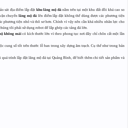
ảo sát địa điểm lắp đặt
khu lăng mộ đá
nằm trên tại một khu đất đồi khá cao so
ể vận chuyển
lăng mộ đá
lên điểm lắp đặt không thể dùng được các phương tiện
ác phương tiện nhỏ và thô sơ hơn. Chính vì vậy nên cần khá nhiều nhân lực cho
chúng tôi phải sử dụng robot để lắp ghép các tảng đá lớn.
ộ không mái
có kích thước lớn vì theo phong tục nơi đây chỉ chôn cất một lần
ộc cung số tốt trên thước lỗ ban trong xây dựng âm trạch. Cụ thể như trong bản
 quá trình lắp đặt lăng mộ đá tại Quảng Bình, để biết thêm chi tiết sản phẩm và