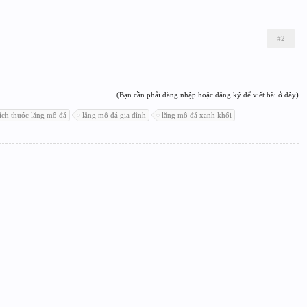
#2
(Bạn cần phải đăng nhập hoặc đăng ký để viết bài ở đây)
ích thước lăng mộ đá
lăng mộ đá gia đình
lăng mộ đá xanh khối