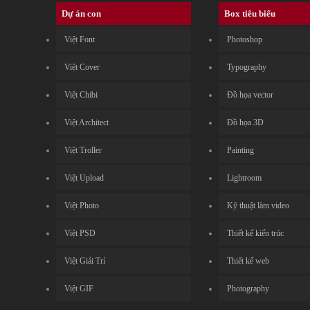
Dự án con
Box tiêu biểu
Việt Font
Photoshop
Việt Cover
Typography
Việt Chibi
Đồ họa vector
Việt Architect
Đồ họa 3D
Việt Troller
Painting
Việt Upload
Lightroom
Việt Photo
Kỹ thuật làm video
Việt PSD
Thiết kế kiến trúc
Việt Giải Trí
Thiết kế web
Việt GIF
Photography