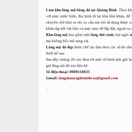
Làm khu lăng mộ bằng đá tại Quảng Bình
. Theo kh
với mực nước biển, địa hình đi lại khá khó khăn, đ
chuyên chở như xe tải, xe cẩu mà chỉ sử dụng được c
khâu tập kết vật liệu và máy móc để lắp đặt, ngoài ra 
Khu lăng mộ
bao gồm một
lăng thờ cánh
, hai ngôi
m
mà không bốc mộ sang cát.
Lăng mộ đá đẹp
được chế tác dựa theo các số đo thu
thiết kế sau:
Sau đây chúng tôi xin đem tới một số hình ảnh ghi lại
giá lăng mộ đá xin liên hệ:
Số điện thoại: 0989118835
Gmail:
langdamyngheninhvan@gmail.com
...