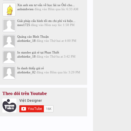
Xin anh em tư vấn về học lái xe Ôtô cho...
anhsinhvien
đăng vào
Hôm qua lúc 6:33 AM
Giải pháp cấu hình tối ưu chi phí và hiệu...
meo1725
đăng vào
Hôm nay lúc 1:58 PM
Quảng cáo Bình Thuận
alothietke_18
đăng vào
Thứ hai at 4:00 PM
In standee giá rẻ tại Phan Thiết
alothietke_18
đăng vào
Thứ ba at 3:42 PM
In danh thiếp giá rẻ
alothietke_02
đăng vào
Hôm qua lúc 3:29 PM
Theo dõi trên Youtube