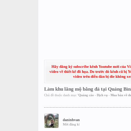
Hãy đăng ký subscribe kênh Youtube mới của Việt
video về thiết kế đồ họa. Do trước đó kênh cũ bị 
video trên diễn đàn bị die không x
Làm khu lăng mộ bằng đá tại Quảng Bìn
Chủ đề thuộc danh mục
'
Quảng cáo - Dịch vụ - Mua bán về de
daninhvan
Mới đăng kí