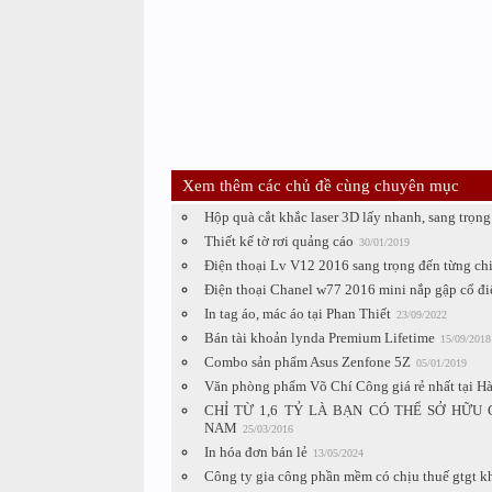
Xem thêm các chủ đề cùng chuyên mục
Hộp quà cắt khắc laser 3D lấy nhanh, sang trọ
Thiết kế tờ rơi quảng cáo
30/01/2019
Điện thoại Lv V12 2016 sang trọng đến từng chi 
Điện thoại Chanel w77 2016 mini nắp gập cổ đi
In tag áo, mác áo tại Phan Thiết
23/09/2022
Bán tài khoản lynda Premium Lifetime
15/09/2018
Combo sản phẩm Asus Zenfone 5Z
05/01/2019
Văn phòng phẩm Võ Chí Công giá rẻ nhất tại Hà
CHỈ TỪ 1,6 TỶ LÀ BẠN CÓ THỂ SỞ HỮU
NAM
25/03/2016
In hóa đơn bán lẻ
13/05/2024
Công ty gia công phần mềm có chịu thuế gtgt 