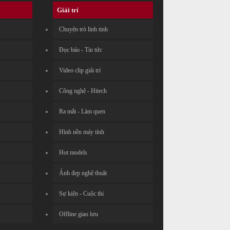
Giải trí
Chuyện trò linh tinh
Đọc báo - Tin tức
Video clip giải trí
Công nghệ - Hitech
Ra mắt - Làm quen
Hình nền máy tính
Hot models
Ảnh đẹp nghệ thuật
Sự kiện - Cuộc thi
Offline giao lưu