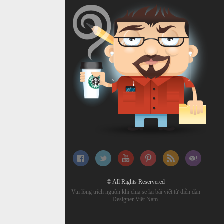
© All Rights Reservered
Vui lòng trích nguồn khi chia sẻ lại bài viết từ diễn đàn
Designer Việt Nam.