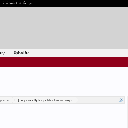
a sẻ về kiến thức đồ họa.
dụng
Upload ảnh
goài lề
Quảng cáo - Dịch vụ - Mua bán về design