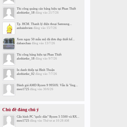
Thi công quảng cáo bảng hiệu tại Phan Thiết
alothietke_18
đăng vào
21/7/26
Tp. HCM. Thanh lý điện thoại Samsung...
anhsinhvien
đăng vào
15/7/26
Xem ngay 50 mẫu mộ đá đơn đẹp thiết kế...
dabaochau
đăng vào
13/7/26
Thi công bảng hiệu tại Phan Thiết
alothietke_18
đăng vào
9/7/26
In danh thiếp tại Bình Thuận
alothietke_02
đăng vào
7/7/26
Đánh giá AMD Ryzen 9 9950X: Vẫn là "ông...
meo1725
đăng vào
30/6/26
Chủ đề đáng chú ý
Cấu hình PC "quốc dân" Ryzen 5 5500 và RX...
meo1725
đăng vào
Thứ tư at 10:28 AM