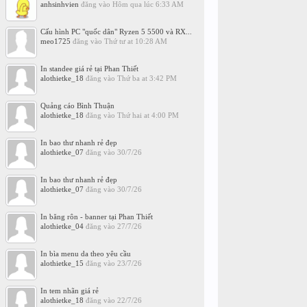
anhsinhvien
đăng vào
Hôm qua lúc 6:33 AM
Cấu hình PC "quốc dân" Ryzen 5 5500 và RX...
meo1725
đăng vào
Thứ tư at 10:28 AM
In standee giá rẻ tại Phan Thiết
alothietke_18
đăng vào
Thứ ba at 3:42 PM
Quảng cáo Bình Thuận
alothietke_18
đăng vào
Thứ hai at 4:00 PM
In bao thư nhanh rẻ đẹp
alothietke_07
đăng vào
30/7/26
In bao thư nhanh rẻ đẹp
alothietke_07
đăng vào
30/7/26
In băng rôn - banner tại Phan Thiết
alothietke_04
đăng vào
27/7/26
In bìa menu da theo yêu cầu
alothietke_15
đăng vào
23/7/26
In tem nhãn giá rẻ
alothietke_18
đăng vào
22/7/26