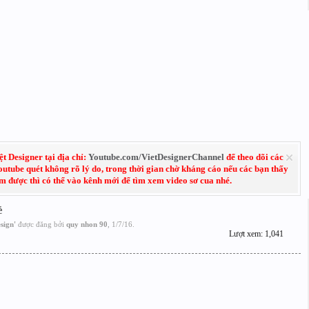
 Designer tại địa chỉ:
Youtube.com/VietDesignerChannel
để theo dõi các
Youtube quét không rõ lý do, trong thời gian chờ kháng cáo nếu các bạn thấy
em được thì có thể vào kênh mới để tìm xem video sơ cua nhé.
ẻ
sign
'
được đăng bởi
quy nhon 90
,
1/7/16
.
Lượt xem: 1,041