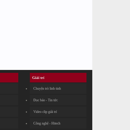
Giải trí
Chuyện trò linh tinh
Đọc báo - Tin tức
Video clip giải trí
Công nghệ - Hitech