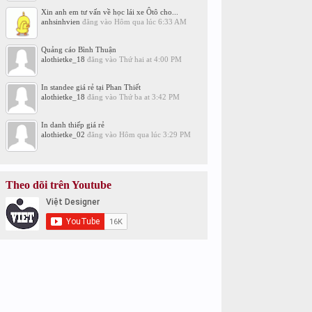
Xin anh em tư vấn về học lái xe Ôtô cho...
anhsinhvien
đăng vào
Hôm qua lúc 6:33 AM
Quảng cáo Bình Thuận
alothietke_18
đăng vào
Thứ hai at 4:00 PM
In standee giá rẻ tại Phan Thiết
alothietke_18
đăng vào
Thứ ba at 3:42 PM
In danh thiếp giá rẻ
alothietke_02
đăng vào
Hôm qua lúc 3:29 PM
Theo dõi trên Youtube