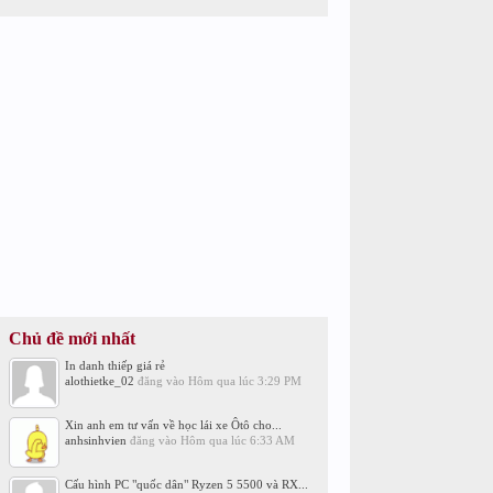
Chủ đề mới nhất
In danh thiếp giá rẻ
alothietke_02
đăng vào
Hôm qua lúc 3:29 PM
Xin anh em tư vấn về học lái xe Ôtô cho...
anhsinhvien
đăng vào
Hôm qua lúc 6:33 AM
Cấu hình PC "quốc dân" Ryzen 5 5500 và RX...