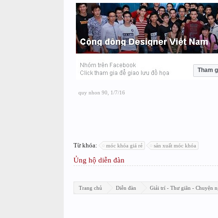
Tham g
quy nhon 90
,
1/7/16
Từ khóa:
móc khóa giá rẻ
sản xuất móc khóa
Ủng hộ diễn đàn
Trang chủ
Diễn đàn
Giải trí - Thư giãn - Chuyện n