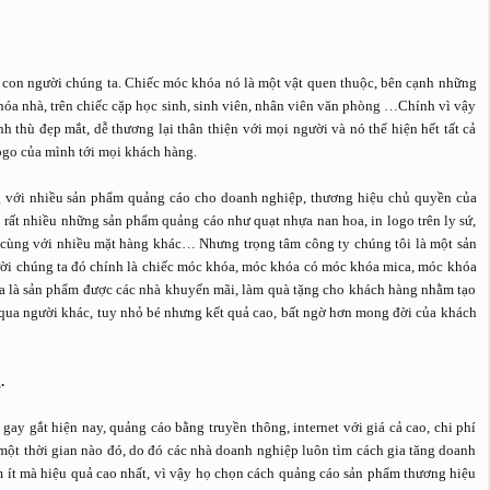
 con người chúng ta. Chiếc móc khóa nó là một vật quen thuộc, bên cạnh những
khóa nhà, trên chiếc cặp học sinh, sinh viên, nhân viên văn phòng …Chính vì vậy
 thù đẹp mắt, dễ thương lại thân thiện với mọi người và nó thể hiện hết tất cả
ogo của mình tới mọi khách hàng.
với nhiều sản phẩm quảng cáo cho doanh nghiệp, thương hiệu chủ quyền của
 rất nhiều những sản phẩm quảng cáo như quạt nhựa nan hoa, in logo trên ly sứ,
nger cùng với nhiều mặt hàng khác… Nhưng trọng tâm công ty chúng tôi là một sản
ời chúng ta đó chính là chiếc móc khóa, móc khóa có móc khóa mica, móc khóa
a là sản phẩm được các nhà khuyến mãi, làm quà tặng cho khách hàng nhằm tạo
qua người khác, tuy nhỏ bé nhưng kết quả cao, bất ngờ hơn mong đời của khách
.
ay gắt hiện nay, quảng cáo bằng truyền thông, internet với giá cả cao, chi phí
 một thời gian nào đó, do đó các nhà doanh nghiệp luôn tìm cách gia tăng doanh
 ít mà hiệu quả cao nhất, vì vậy họ chọn cách quảng cáo sản phẩm thương hiệu