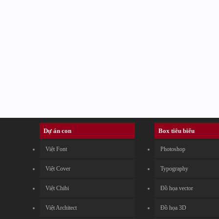
Dự án con
Box tiêu biểu
Việt Font
Photoshop
Việt Cover
Typography
Việt Chibi
Đồ họa vector
Việt Architect
Đồ họa 3D