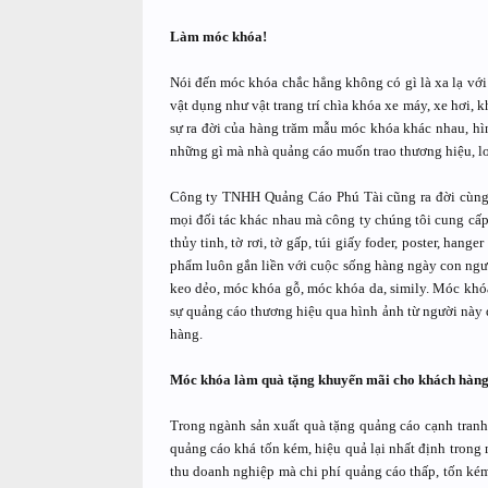
Làm móc khóa!
Nói đến móc khóa chắc hẳng không có gì là xa lạ với
vật dụng như vật trang trí chìa khóa xe máy, xe hơi, 
sự ra đời của hàng trăm mẫu móc khóa khác nhau, hình
những gì mà nhà quảng cáo muốn trao thương hiệu, l
Công ty TNHH Quảng Cáo Phú Tài cũng ra đời cùng 
mọi đối tác khác nhau mà công ty chúng tôi cung cấp
thủy tinh, tờ rơi, tờ gấp, túi giấy foder, poster, ha
phẩm luôn gắn liền với cuộc sống hàng ngày con ngư
keo dẻo, móc khóa gỗ, móc khóa da, simily. Móc khó
sự quảng cáo thương hiệu qua hình ảnh từ người này 
hàng.
Móc khóa làm quà tặng khuyến mãi cho khách hàng
Trong ngành sản xuất quà tặng quảng cáo cạnh tranh g
quảng cáo khá tốn kém, hiệu quả lại nhất định trong
thu doanh nghiệp mà chi phí quảng cáo thấp, tốn kém