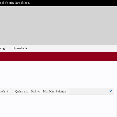
a sẻ về kiến thức đồ họa.
dụng
Upload ảnh
goài lề
Quảng cáo - Dịch vụ - Mua bán về design