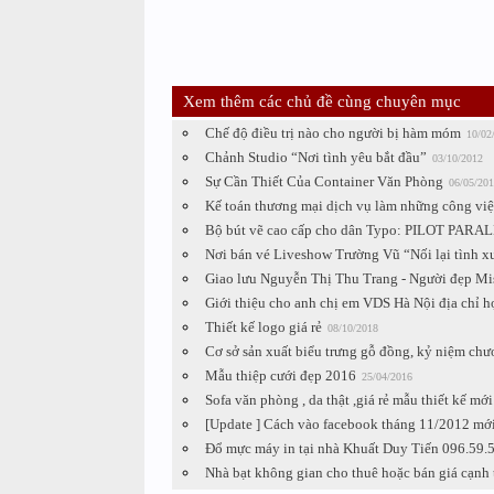
Xem thêm các chủ đề cùng chuyên mục
Chế độ điều trị nào cho người bị hàm móm
10/02
Chảnh Studio “Nơi tình yêu bắt đầu”
03/10/2012
Sự Cần Thiết Của Container Văn Phòng
06/05/201
Kế toán thương mại dịch vụ làm những công việ
Bộ bút vẽ cao cấp cho dân Typo: PILOT PARALLE
Nơi bán vé Liveshow Trường Vũ “Nối lại tình xư
Giao lưu Nguyễn Thị Thu Trang - Người đẹp Mi
Giới thiệu cho anh chị em VDS Hà Nội địa chỉ h
Thiết kế logo giá rẻ
08/10/2018
Cơ sở sản xuất biểu trưng gỗ đồng, kỷ niệm chươ
Mẫu thiệp cưới đẹp 2016
25/04/2016
Sofa văn phòng , da thật ,giá rẻ mẫu thiết kế mới
[Update ] Cách vào facebook tháng 11/2012 mới
Đổ mực máy in tại nhà Khuất Duy Tiến 096.59.
Nhà bạt không gian cho thuê hoặc bán giá cạnh 