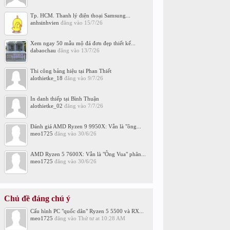
Tp. HCM. Thanh lý điện thoại Samsung...
anhsinhvien
đăng vào
15/7/26
Xem ngay 50 mẫu mộ đá đơn đẹp thiết kế...
dabaochau
đăng vào
13/7/26
Thi công bảng hiệu tại Phan Thiết
alothietke_18
đăng vào
9/7/26
In danh thiếp tại Bình Thuận
alothietke_02
đăng vào
7/7/26
Đánh giá AMD Ryzen 9 9950X: Vẫn là "ông...
meo1725
đăng vào
30/6/26
AMD Ryzen 5 7600X: Vẫn là "Ông Vua" phân...
meo1725
đăng vào
30/6/26
Chủ đề đáng chú ý
Cấu hình PC "quốc dân" Ryzen 5 5500 và RX...
meo1725
đăng vào
Thứ tư at 10:28 AM