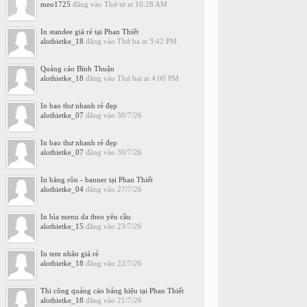
meo1725
đăng vào
Thứ tư at 10:28 AM
In standee giá rẻ tại Phan Thiết
alothietke_18
đăng vào
Thứ ba at 3:42 PM
Quảng cáo Bình Thuận
alothietke_18
đăng vào
Thứ hai at 4:00 PM
In bao thư nhanh rẻ đẹp
alothietke_07
đăng vào
30/7/26
In bao thư nhanh rẻ đẹp
alothietke_07
đăng vào
30/7/26
In băng rôn - banner tại Phan Thiết
alothietke_04
đăng vào
27/7/26
In bìa menu da theo yêu cầu
alothietke_15
đăng vào
23/7/26
In tem nhãn giá rẻ
alothietke_18
đăng vào
22/7/26
Thi công quảng cáo bảng hiệu tại Phan Thiết
alothietke_18
đăng vào
21/7/26