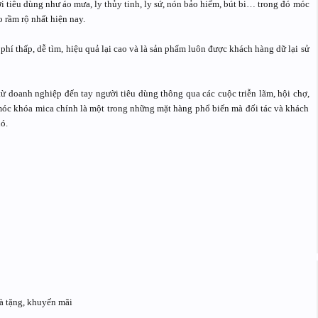
 tiêu dùng như áo mưa, ly thủy tinh, ly sứ, nón bảo hiểm, bút bi… trong đó móc
 rầm rộ nhất hiện nay.
hí thấp, dễ tìm, hiệu quả lại cao và là sản phẩm luôn được khách hàng dữ lại sử
 từ doanh nghiệp đến tay người tiêu dùng thông qua các cuộc triễn lãm, hội chợ,
ì móc khóa mica chính là một trong những mặt hàng phổ biến mà đối tác và khách
ó.
à tặng, khuyến mãi