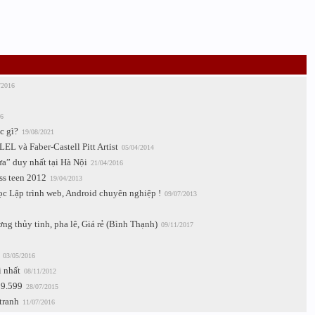
/2016
6
c gì?
19/08/2021
L và Faber-Castell Pitt Artist
05/04/2014
a” duy nhất tại Hà Nội
21/04/2016
ss teen 2012
19/04/2013
ọc Lập trình web, Android chuyên nghiệp !
09/07/2013
ng thủy tinh, pha lê, Giá rẻ (Bình Thạnh)
09/11/2017
03/05/2016
 nhất
08/11/2012
59.599
28/07/2015
tranh
11/07/2016