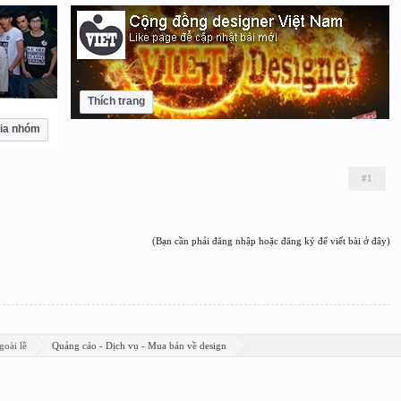
Thích trang
ia nhóm
#1
(Bạn cần phải đăng nhập hoặc đăng ký để viết bài ở đây)
goài lề
Quảng cáo - Dịch vụ - Mua bán về design