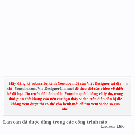
Hãy đăng ký subscribe kênh Youtube mới của Việt Designer tại địa
chỉ:
Youtube.com/VietDesignerChannel
để theo dõi các video về thiết
kế đồ họa. Do trước đó kênh cũ bị Youtube quét không rõ lý do, trong
thời gian chờ kháng cáo nếu các bạn thấy video trên diễn đàn bị die
không xem được thì có thể vào kênh mới để tìm xem video sơ cua
nhé.
Lan can đá được dùng trong các công trình nào
Lượt xem: 1,690