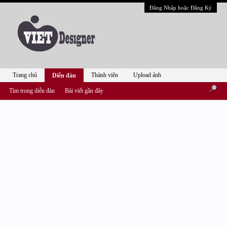
Đăng Nhập hoặc Đăng Ký
Trang chủ
Thành viên
Upload ảnh
Diễn đàn
Tìm trong diễn đàn
Bài viết gần đây