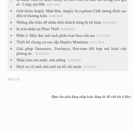
rẻ - 5 hộp chỉ 99k
18/07/2015
Giới thiệu Amply Nhật Bản, Amply Accuphase-Chất lượng đỉnh cao
đến từ thương hiệu
18/08/2019
Những dấu hiệu để nhận diện khách hàng bị hô hàm
03/01/2016
In tem nhãn tại Phan Thiết
01/04/2024
Phần 2: Máy đọc mã vạch phân loại theo cấu tạo
19/12/2015
Thiết kế chung cư cao cấp Duplex Mandarin
10/11/2014
Giải pháp Outsource, Freelance, Part-time kết hợp mô hình văn
phòng ảo .
18/12/2013
Nhận làm sơn nước, sơn tường
11/10/2015
Dịch vụ vệ sinh nhà mới tại hồ chí minh
22/10/2017
30/12/16
(Bạn cần phải đăng nhập hoặc đăng ký để viết bài ở đây)