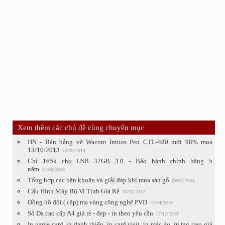
Xem thêm các chủ đề cùng chuyên mục
HN - Bán bảng vẽ Wacom Intuos Pen CTL-480 mới 98% mua
13/10/2013
29/09/2014
Chỉ 165k cho USB 32GB 3.0 - Bảo hành chính hãng 5
năm
27/06/2016
Tổng hợp các băn khoăn và giải đáp khi mua sàn gỗ
09/07/2015
Cấu Hình Máy Bộ Vi Tính Giá Rẻ
18/01/2017
Đồng hồ đôi ( cặp) mạ vàng công nghệ PVD
12/04/2016
Sổ Da cao cấp A4 giá rẻ - đẹp - in theo yêu cầu
17/12/2018
In name card, in danh thiếp, in card visit, in mác áo, in tag treo giá