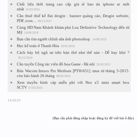
Chất liệu thời trang cao cấp giá rẻ bao da iphone se mới
nhất
25/03/2016
Cần thuê thiế kế flat desgin : banner quảng cáo, Desgin website,
PDF, icon....
06/12/2017
Cùng HD Nam Khánh khám phá Loa Definitive Technology đến từ
Mỹ
24/08/2019
Bạn cần tìm người chỉnh sửa ảnh photoshop.
14/08/2019
Học kế toán ở Thanh Hóa
10/01/2016
Cách bày bộ ngũ sự trên bàn thờ như thế nào - Dễ hay khó ?
05/12/2019
Cần tuyển Cộng tác viên đồ họa Game - Hà nội
20/03/2015
Bán Wacom Intuos Pro Medium [PTH-651]. mua từ tháng 5-2015.
còn bảo hành 26 tháng
08/03/2016
Xem truyền hình cáp miễn phí với Neo x5 mini smart box
SCTV
07/03/2016
14/10/19
(Bạn cần phải đăng nhập hoặc đăng ký để viết bài ở đây)