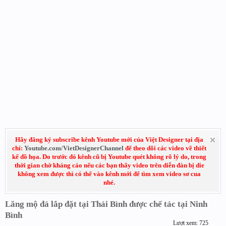
Hãy đăng ký subscribe kênh Youtube mới của Việt Designer tại địa
chỉ:
Youtube.com/VietDesignerChannel
để theo dõi các video về thiết
kế đồ họa. Do trước đó kênh cũ bị Youtube quét không rõ lý do, trong
thời gian chờ kháng cáo nếu các bạn thấy video trên diễn đàn bị die
không xem được thì có thể vào kênh mới để tìm xem video sơ cua
nhé.
Lăng mộ đá lắp đặt tại Thái Bình được chế tác tại Ninh
Bình
Lượt xem: 725