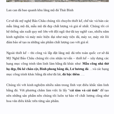
Lan can đá bao quanh khu lăng mộ đá Thái Bình
Cơ sở đá mỹ nghệ Bảo Châu chúng tôi chuyên thiết kế, chế tác và bán các
mẫu lăng mộ đá, mẫu mộ đá đẹp chất lượng và giá rẻ nhất. Chúng tôi có
hệ thống sản xuất quy mô lớn với đội ngũ thợ đá tay nghề cao, nhiều năm
kinh nghiệm và máy móc hiện đại như máy tiện đá, máy xe, máy rút lõi
đảm bảo sẽ tạo ra những sản phẩm chất lượng cao với giá rẻ.
Ngoài thiết kế – thi công và lắp đặt lăng mộ đá trên toàn quốc cơ sở đá
Mỹ Nghệ Bảo Châu chúng tôi còn nhận tư vấn – thiết kế – xây dựng các
hạng mục công trinh tâm linh làm bằng đá khác như:
Mẫu cổng nhà thờ
họ đẹp, Đá kê chân cột,
Bình phong bằng đá, Lư hương đá
…và các hạng
mục công trình khác bằng đá như đá lát,
đá bậc thềm
….
Chúng tôi với kinh nghiệm nhiều năm trong lĩnh vực điêu khắc tâm linh
bằng đá. Với phương châm làm việc là lấy “
cái tâm và cái tình
” để tạo
nên những sản phẩm nên chúng tôi luôn tự hào về chất lượng cũng như
hoa văn điêu khắc trên từng sản phẩm.