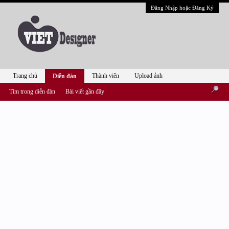
Đăng Nhập hoặc Đăng Ký
Trang chủ
Thành viên
Upload ảnh
Diễn đàn
Tìm trong diễn đàn
Bài viết gần đây