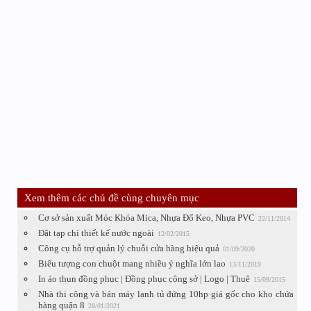
Xem thêm các chủ đề cùng chuyên mục
Cơ sở sản xuất Móc Khóa Mica, Nhựa Đổ Keo, Nhựa PVC
22/11/2014
Đặt tạp chí thiết kế nước ngoài
12/02/2015
Công cụ hỗ trợ quản lý chuỗi cửa hàng hiệu quả
01/09/2020
Biểu tượng con chuột mang nhiều ý nghĩa lớn lao
13/11/2019
In áo thun đồng phục | Đồng phục công sở | Logo | Thuê
15/09/2015
Nhà thi công và bán máy lạnh tủ đứng 10hp giá gốc cho kho chứa
hàng quận 8
28/01/2021