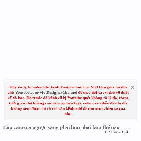
Hãy đăng ký subscribe kênh Youtube mới của Việt Designer tại địa
chỉ:
Youtube.com/VietDesignerChannel
để theo dõi các video về thiết
kế đồ họa. Do trước đó kênh cũ bị Youtube quét không rõ lý do, trong
thời gian chờ kháng cáo nếu các bạn thấy video trên diễn đàn bị die
không xem được thì có thể vào kênh mới để tìm xem video sơ cua
nhé.
Lắp camera ngược sáng phải làm phải làm thế nào
Lượt xem: 1,541