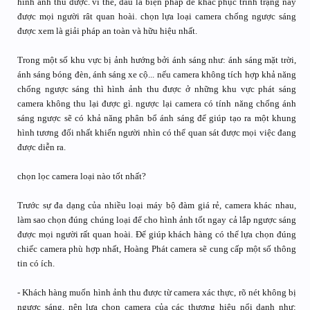
hình ảnh thu được. vì thế, đâu là biện pháp để khắc phục trình trạng này
được mọi người rât quan hoài. chọn lựa loại camera chống ngược sáng
được xem là giải pháp an toàn và hữu hiệu nhất.
Trong một số khu vực bị ảnh hướng bởi ánh sáng như: ánh sáng mặt trời,
ánh sáng bóng đèn, ánh sáng xe cộ... nếu camera không tích hợp khả năng
chống ngược sáng thì hình ảnh thu được ở những khu vực phát sáng
camera không thu lại được gì. ngược lại camera có tính năng chống ánh
sáng ngược sẽ có khả năng phân bổ ánh sáng để giúp tạo ra một khung
hình tương đối nhất khiến người nhìn có thể quan sát được mọi việc đang
được diễn ra.
chọn lọc camera loại nào tốt nhất?
Trước sự đa dạng của nhiều loại máy bộ đàm giá rẻ, camera khác nhau,
làm sao chọn đúng chúng loại để cho hình ảnh tốt ngay cả lắp ngược sáng
được mọi người rất quan hoài. Để giúp khách hàng có thể lựa chọn đúng
chiếc camera phù hợp nhất, Hoàng Phát camera sẽ cung cấp một số thông
tin có ích.
- Khách hàng muốn hình ảnh thu được từ camera xác thực, rõ nét không bị
ngược sáng, nên lựa chọn camera của các thương hiệu nổi danh như: