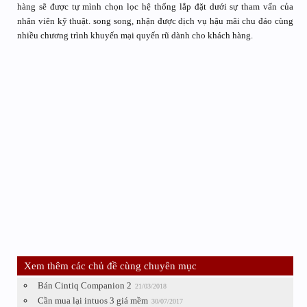
hàng sẽ được tự mình chọn lọc hệ thống lắp đặt dưới sự tham vấn của
nhân viên kỹ thuật. song song, nhận được dịch vụ hậu mãi chu đáo cùng
nhiều chương trình khuyến mại quyến rũ dành cho khách hàng.
Xem thêm các chủ đề cùng chuyên mục
Bán Cintiq Companion 2
21/03/2018
Cần mua lại intuos 3 giá mềm
30/07/2017