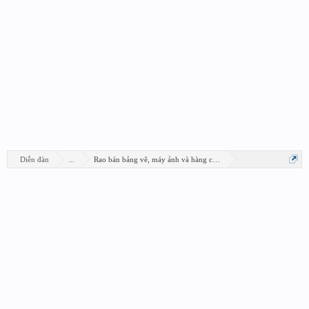
Diễn đàn
...
Rao bán bảng vẽ, máy ảnh và hàng công nghệ khác