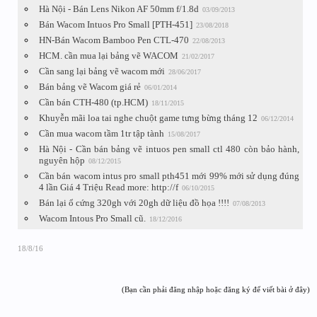
Hà Nội - Bán Lens Nikon AF 50mm f/1.8d
03/09/2013
Bán Wacom Intuos Pro Small [PTH-451]
23/08/2018
HN-Bán Wacom Bamboo Pen CTL-470
22/08/2013
HCM. cần mua lại bảng vẽ WACOM
21/02/2017
Cần sang lại bảng vẽ wacom mới
28/06/2017
Bán bảng vẽ Wacom giá rẻ
06/01/2014
Cần bán CTH-480 (tp.HCM)
18/11/2015
Khuyễn mãi loa tai nghe chuột game tưng bừng tháng 12
06/12/2014
Cần mua wacom tầm 1tr tập tành
15/08/2017
Hà Nội - Cần bán bảng vẽ intuos pen small ctl 480 còn bảo hành,
nguyên hộp
08/12/2015
Cần bán wacom intus pro small pth451 mới 99% mới sử dụng đúng
4 lần Giá 4 Triệu Read more: http://f
06/10/2015
Bán lại ổ cứng 320gh với 20gh dữ liệu đồ họa !!!!
07/08/2013
Wacom Intous Pro Small cũ.
18/12/2016
18/8/16
(Bạn cần phải đăng nhập hoặc đăng ký để viết bài ở đây)