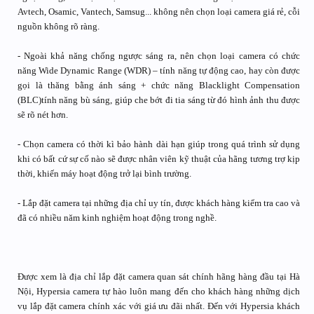
Avtech, Osamic, Vantech, Samsug... không nên chọn loại camera giá rẻ, cỗi
nguồn không rõ ràng.
- Ngoài khả năng chống ngược sáng ra, nên chọn loại camera có chức
năng Wide Dynamic Range (WDR) – tính năng tự động cao, hay còn được
gọi là thăng bằng ánh sáng + chức năng Blacklight Compensation
(BLC)tính năng bù sáng, giúp che bớt đi tia sáng từ đó hình ảnh thu được
sẽ rõ nét hơn.
- Chọn camera có thời kì bảo hành dài hạn giúp trong quá trình sử dụng
khi có bất cứ sự cố nào sẽ được nhân viên kỹ thuật của hãng tương trợ kịp
thời, khiến máy hoạt động trở lại bình trường.
- Lắp đặt camera tại những địa chỉ uy tín, được khách hàng kiểm tra cao và
đã có nhiều năm kinh nghiệm hoạt động trong nghề.
Được xem là địa chỉ lắp đặt camera quan sát chính hãng hàng đầu tại Hà
Nội, Hypersia camera tự hào luôn mang đến cho khách hàng những dịch
vụ lắp đặt camera chính xác với giá ưu đãi nhất. Đến với Hypersia khách