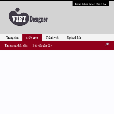
Đăng Nhập hoặc Đăng Ký
Trang chủ
Thành viên
Upload ảnh
Diễn đàn
Tìm trong diễn đàn
Bài viết gần đây