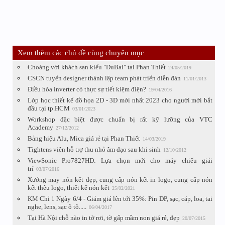
Xem thêm các chủ đề cùng chuyên mục
Choáng với khách sạn kiểu "DuBai" tại Phan Thiết
24/05/2019
CSCN tuyển designer thành lập team phát triển diễn đàn
11/01/2013
Điều hòa inverter có thực sự tiết kiệm điện?
19/04/2016
Lớp học thiết kế đồ họa 2D - 3D mới nhất 2023 cho người mới bắt
đầu tại tp.HCM
03/01/2023
Workshop đặc biệt được chuẩn bị rất kỹ lưỡng của VTC
Academy
27/12/2012
Bảng hiệu Alu, Mica giá rẻ tại Phan Thiết
14/03/2019
Tightens viên hỗ trợ thu nhỏ âm đạo sau khi sinh
12/10/2012
ViewSonic Pro7827HD: Lựa chọn mới cho máy chiếu giải
trí
03/07/2016
Xưởng may nón kết đẹp, cung cấp nón kết in logo, cung cấp nón
kết thêu logo, thiết kế nón kết
25/02/2021
KM Chỉ 1 Ngày 6/4 - Giảm giá lên tới 35%: Pin DP, sạc, cáp, loa, tai
nghe, lens, sạc ô tô.....
06/04/2017
Tại Hà Nội chỗ nào in tờ rơi, tờ gấp mầm non giá rẻ, đẹp
20/07/2015