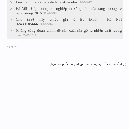
Lựa chọn loại camera để lắp đặt tại nhà
15/07/2017
Hà Nội - Cấp chứng chỉ nghiệp vụ xăng dầu, cửa hàng trưởng,bv
môi trường 2015
27/03/2015
Cho thuê máy chiếu giá rẻ Ba Đình - Hà Nội
02439185666
11/02/2018
Những công đoạn chính để sản xuất sàn gỗ tự nhiên chất lượng
cao
05/07/2015
19/4/22
(Bạn cần phải đăng nhập hoặc đăng ký để viết bài ở đây)