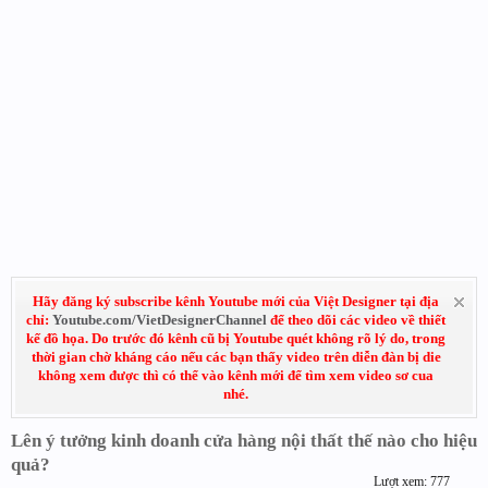
Hãy đăng ký subscribe kênh Youtube mới của Việt Designer tại địa
chỉ:
Youtube.com/VietDesignerChannel
để theo dõi các video về thiết
kế đồ họa. Do trước đó kênh cũ bị Youtube quét không rõ lý do, trong
thời gian chờ kháng cáo nếu các bạn thấy video trên diễn đàn bị die
không xem được thì có thể vào kênh mới để tìm xem video sơ cua
nhé.
Lên ý tưởng kinh doanh cửa hàng nội thất thế nào cho hiệu
quả?
Lượt xem: 777