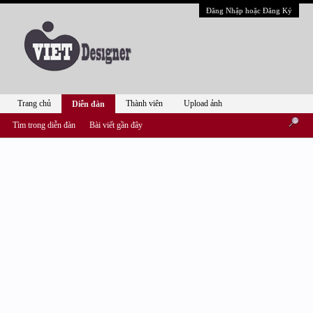
Đăng Nhập hoặc Đăng Ký
Trang chủ
Thành viên
Upload ảnh
Diễn đàn
Tìm trong diễn đàn
Bài viết gần đây