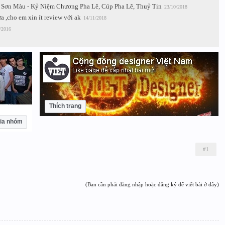
un Sơn Màu - Kỷ Niệm Chương Pha Lê, Cúp Pha Lê, Thuỷ Tin
23/10/2018
a ,cho em xin ít review với ak
14/11/2018
/2016
Thích trang
ia nhóm
#1
(Bạn cần phải đăng nhập hoặc đăng ký để viết bài ở đây)