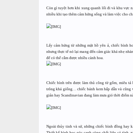
Còn gì tuyệt hơn khi xung quanh lối đi và khu vực n
nhiều khi tạo thêm cảm hứng sống và làm việc cho ch
Lấy cảm hứng từ những mặt hồ yên ả, chiếc bình ho
nhưng thực tế nó lại mang đến cảm giác khá nhẹ nhàng 
để có thể cắm được nhiều cành hoa.
Chiếc bình trên được làm thủ công từ gốm, miêu tả 
trông khá giống… chiếc bánh kem hấp dẫn và cũng v
giản hay Scandinavian đang làm mưa gió thời điểm n
Ngoài thủy tinh và sứ, những chiếc bình đồng hay k
Thiết kế hình học góc cạnh cùng chất liệu cá tính, 