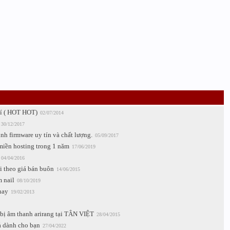
í ( HOT HOT)
02/07/2014
30/12/2017
ình firmware uy tín và chất lượng.
05/09/2017
 miền hosting trong 1 năm
17/06/2019
04/04/2016
i theo giá bán buôn
14/06/2015
 nail
08/10/2019
nay
19/02/2013
bị âm thanh arirang tại TÂN VIỆT
28/04/2015
ả dành cho bạn
27/04/2022