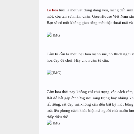
Lọ hoa
tươi là một vật dụng đáng yêu, mang đến sinh
mỏi, xóa tan sự nhàm chán. GreenHouse Việt Nam xi
Bạn sẽ có một không gian sống mới thật thoải mái v
Cẩm tú cầu là một loại hoa mạnh mẽ, nó thích nghi
hoa đẹp để chơi. Hãy chọn cẩm tú cầu.
Cắm hoa thời nay không chỉ chú trọng vào cách cắm, 
Rất dễ bắt gặp ở những nơi sang trọng hay những kh
rất riêng, rất đẹp mà không cần đến bất kỳ một bông
toát lên phong cách khác biệt mà người chủ muốn hư
thấy điều đó!