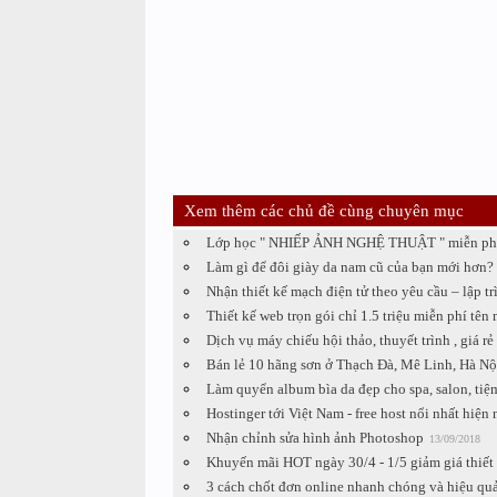
Xem thêm các chủ đề cùng chuyên mục
Lớp học " NHIẾP ẢNH NGHỆ THUẬT " miễn ph
Làm gì để đôi giày da nam cũ của bạn mới hơn?
Nhận thiết kế mạch điện tử theo yêu cầu – lập tr
Thiết kế web trọn gói chỉ 1.5 triệu miễn phí tên
Dịch vụ máy chiếu hội thảo, thuyết trình , giá rẻ
Bán lẻ 10 hãng sơn ở Thạch Đà, Mê Linh, Hà Nộ
Làm quyển album bìa da đẹp cho spa, salon, tiệm
Hostinger tới Việt Nam - free host nổi nhất hiện 
Nhận chỉnh sửa hình ảnh Photoshop
13/09/2018
Khuyến mãi HOT ngày 30/4 - 1/5 giảm giá thiết 
3 cách chốt đơn online nhanh chóng và hiệu qu