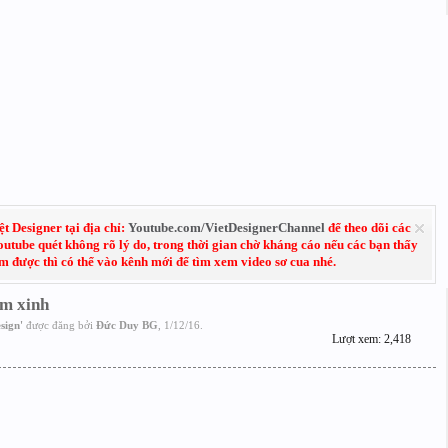
 Designer tại địa chỉ:
Youtube.com/VietDesignerChannel
để theo dõi các
Youtube quét không rõ lý do, trong thời gian chờ kháng cáo nếu các bạn thấy
em được thì có thể vào kênh mới để tìm xem video sơ cua nhé.
êm xinh
sign
'
được đăng bởi
Đức Duy BG
,
1/12/16
.
Lượt xem: 2,418