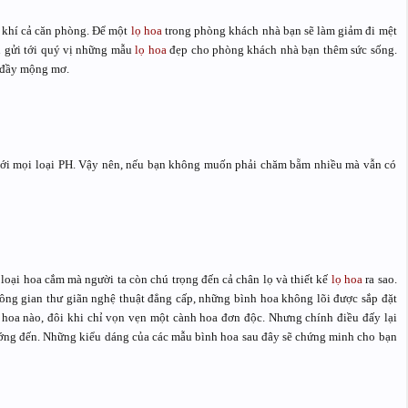
 khí cả căn phòng. Để một
lọ hoa
trong phòng khách nhà bạn sẽ làm giảm đi mệt
n gửi tới quý vị những mẫu
lọ hoa
đẹp cho phòng khách nhà bạn thêm sức sống.
à đầy mộng mơ.
 với mọi loại PH. Vậy nên, nếu bạn không muốn phải chăm bẵm nhiều mà vẫn có
loại hoa cắm mà người ta còn chú trọng đến cả chân lọ và thiết kế
lọ hoa
ra sao.
ông gian thư giãn nghệ thuật đẳng cấp, những bình hoa không lõi được sắp đặt
 hoa nào, đôi khi chỉ vọn vẹn một cành hoa đơn độc. Nhưng chính điều đấy lại
ớng đến. Những kiểu dáng của các mẫu bình hoa sau đây sẽ chứng minh cho bạn