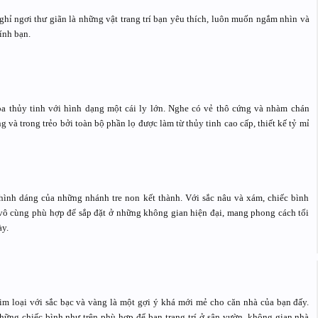
ghỉ ngơi thư giãn là những vật trang trí bạn yêu thích, luôn muốn ngắm nhìn và
ính bạn.
a thủy tinh với hình dạng một cái ly lớn. Nghe có vẻ thô cứng và nhàm chán
và trong trẻo bởi toàn bộ phần lọ được làm từ thủy tinh cao cấp, thiết kế tỷ mỉ
hình dáng của những nhánh tre non kết thành. Với sắc nâu và xám, chiếc bình
ô cùng phù hợp để sắp đặt ở những không gian hiện đại, mang phong cách tối
ày.
im loại với sắc bạc và vàng là một gợi ý khá mới mẻ cho căn nhà của bạn đấy.
những chiếc bình như trên phù hợp để bạn trang trí ở sân vườn, không gian nhà