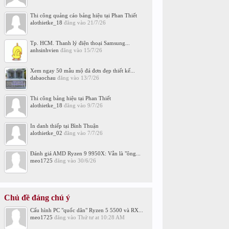
Thi công quảng cáo bảng hiệu tại Phan Thiết
alothietke_18
đăng vào
21/7/26
Tp. HCM. Thanh lý điện thoại Samsung...
anhsinhvien
đăng vào
15/7/26
Xem ngay 50 mẫu mộ đá đơn đẹp thiết kế...
dabaochau
đăng vào
13/7/26
Thi công bảng hiệu tại Phan Thiết
alothietke_18
đăng vào
9/7/26
In danh thiếp tại Bình Thuận
alothietke_02
đăng vào
7/7/26
Đánh giá AMD Ryzen 9 9950X: Vẫn là "ông...
meo1725
đăng vào
30/6/26
Chủ đề đáng chú ý
Cấu hình PC "quốc dân" Ryzen 5 5500 và RX...
meo1725
đăng vào
Thứ tư at 10:28 AM