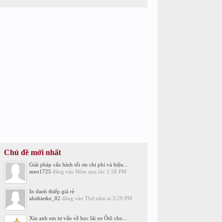
Chủ đề mới nhất
Giải pháp cấu hình tối ưu chi phí và hiệu...
meo1725
đăng vào
Hôm qua lúc 1:58 PM
In danh thiếp giá rẻ
alothietke_02
đăng vào
Thứ năm at 3:29 PM
Xin anh em tư vấn về học lái xe Ôtô cho...