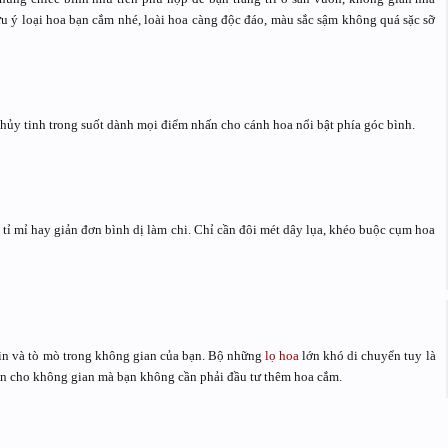
ý loại hoa bạn cắm nhé, loài hoa càng độc đáo, màu sắc sậm không quá sặc sỡ
hủy tinh trong suốt dành mọi điểm nhấn cho cánh hoa nổi bật phía góc bình.
tỉ mỉ hay giản đơn bình dị làm chi. Chỉ cần đôi mét dây lụa, khéo buộc cụm hoa
nhìn và tò mò trong không gian của bạn. Bộ những
lọ hoa
lớn khó di chuyển tuy là
gọn cho không gian mà bạn không cần phải đầu tư thêm hoa cắm.