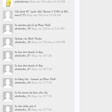
anhsinhvien
đăng vào
Thứ năm at 6:33 AM
Cấu hình PC "quốc dân" Ryzen 5 5500 và RX...
meo1725
đăng vào
Thứ tư at 10:28 AM
In standee giá rẻ tại Phan Thiết
alothietke_18
đăng vào
Thứ ba at 3:42 PM
Quảng cáo Bình Thuận
alothietke_18
đăng vào
Thứ hai at 4:00 PM
In bao thư nhanh rẻ đẹp
alothietke_07
đăng vào
30/7/26
In bao thư nhanh rẻ đẹp
alothietke_07
đăng vào
30/7/26
In băng rôn - banner tại Phan Thiết
alothietke_04
đăng vào
27/7/26
In bìa menu da theo yêu cầu
alothietke_15
đăng vào
23/7/26
In tem nhãn giá rẻ
alothietke_18
đăng vào
22/7/26