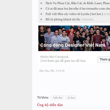
Dịch Vụ Phun Cát, Bắn Cát, In Khắc Laser, Ph
Có ai đã mua loa âm trần ở lacvietaudio.com chư
Full việt Hóa các video từ Lynda ( hot hot )
01/03
Bố trí phòng khách tài lộc
07/03/2016
Tham g
Đức Duy BG
,
1/12/16
Từ khóa:
biệt thự
lọ hoa
Ủng hộ diễn đàn