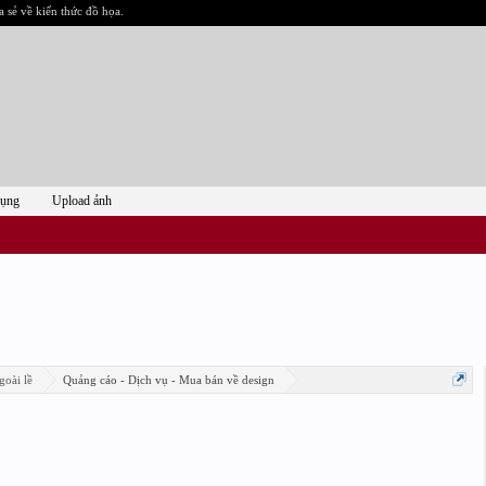
a sẻ về kiến thức đồ họa.
dụng
Upload ảnh
goài lề
Quảng cáo - Dịch vụ - Mua bán về design