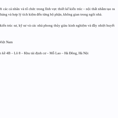
ác cá nhân và tổ chức trong lĩnh vực thiết kế kiến trúc – nội thất nhằm tạo ra
tháng và hợp lý tích kiệm đến từng bộ phận, không gian trong ngôi nhà.
 kiến trúc sư, kỹ sư và các nhà phong thủy giàu kinh nghiệm và đầy nhiệt huyết
 Việt Nam
n kề 4B – Lô 8 – Khu tái định cư – Mỗ Lao – Hà Đông, Hà Nội