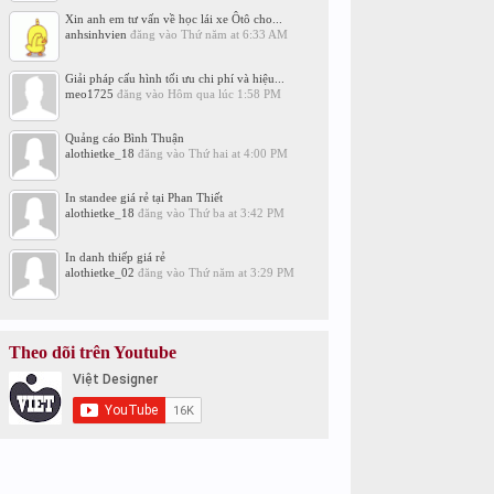
Xin anh em tư vấn về học lái xe Ôtô cho...
anhsinhvien
đăng vào
Thứ năm at 6:33 AM
Giải pháp cấu hình tối ưu chi phí và hiệu...
meo1725
đăng vào
Hôm qua lúc 1:58 PM
Quảng cáo Bình Thuận
alothietke_18
đăng vào
Thứ hai at 4:00 PM
In standee giá rẻ tại Phan Thiết
alothietke_18
đăng vào
Thứ ba at 3:42 PM
In danh thiếp giá rẻ
alothietke_02
đăng vào
Thứ năm at 3:29 PM
Theo dõi trên Youtube