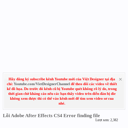
Hãy đăng ký subscribe kênh Youtube mới của Việt Designer tại địa
chỉ:
Youtube.com/VietDesignerChannel
để theo dõi các video về thiết
kế đồ họa. Do trước đó kênh cũ bị Youtube quét không rõ lý do, trong
thời gian chờ kháng cáo nếu các bạn thấy video trên diễn đàn bị die
không xem được thì có thể vào kênh mới để tìm xem video sơ cua
nhé.
Lỗi Adobe After Effects CS4 Error finding file
Lượt xem: 2,382