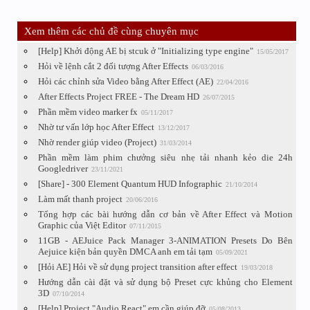
Xem thêm các chủ đề cùng chuyên mục
[Help] Khởi động AE bị stcuk ở "Initializing type engine"
15/05/2017
Hỏi về lệnh cắt 2 đối tượng After Effects
06/03/2016
Hỏi các chỉnh sửa Video bằng After Effect (AE)
22/04/2016
After Effects Project FREE - The Dream HD
26/07/2015
Phần mềm video marker fx
05/11/2017
Nhờ tư vấn lớp học After Effect
13/12/2017
Nhờ render giúp video (Project)
31/03/2014
Phần mềm làm phim chưởng siêu nhẹ tải nhanh kẻo die 24h
Googledriver
23/11/2021
[Share] - 300 Element Quantum HUD Infographic
21/10/2014
Làm mất thanh project
20/06/2016
Tổng hợp các bài hướng dẫn cơ bản về After Effect và Motion
Graphic của Việt Editor
07/11/2015
11GB - AEJuice Pack Manager 3-ANIMATION Presets Do Bên
Aejuice kiện bản quyền DMCA anh em tải tạm
05/09/2021
[Hỏi AE] Hỏi về sử dụng project transition after effect
19/03/2018
Hướng dẫn cài đặt và sử dụng bộ Preset cực khủng cho Element
3D
07/10/2014
[Help] Project "Audio React" em cần giúp đỡ
05/08/2013