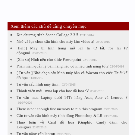
Xem thêm các chủ đề cùng chuyên mục
Xin chương trình Shape Collage 2.3.5
17/11/2014
Nhờ vả lựa chọn cấu hình cho máy làm video ạ!
29/06/2016
[Help] Máy bị tình trạng mở lên là tự tắt, rồi lại tự
độngmở.
03/05/2013
[Xin xỏ] Hình nền cho slide Powerpoint
22/01/2015
Phần mềm quản lý bán hàng nào có nhiều tính năng tốt?
22/06/2014
[ Tư vấn ] Nhờ chọn cấu hình máy bàn và Wacom cho việc Thiết kế
đồ họa
11/01/2015
Tư vấn cấu hình máy tính .
02/04/2015
Thành viên mới...mua lap cho học đồ họa :V
09/09/2013
Tư vấn mua Laptop dưới 14Tr hãng Asus, Acer và Lenovo ?
02/07/2020
There is not enough free memory to run this program
03/01/2015
Cần tư vấn cấu hình máy tính dùng Photoshop & LR
04/07/2015
Thảo luận về Card đồ họa (Graphic Card) dành cho
Designer
22/07/2013
Tư vấn nâng cấp laptop
29/01/2015