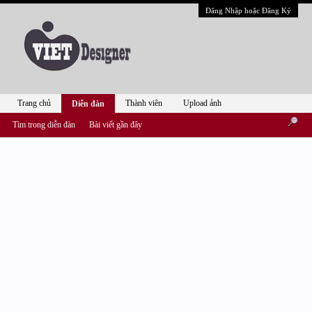
Đăng Nhập hoặc Đăng Ký
Trang chủ
Thành viên
Upload ảnh
Diễn đàn
Tìm trong diễn đàn
Bài viết gần đây