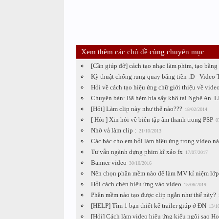
Xem thêm các chủ đề cùng chuyên mục
[Cần giúp đỡ] cách tạo nhạc làm phim, tạo bằn
Kỹ thuật chống rung quay bằng tiền :D - Video
Hỏi về cách tạo hiệu ứng chữ giới thiệu về vide
Chuyên bán: Bã hèm bia sấy khô tại Nghệ An
[Hỏi] Làm clip này như thế nào???
18/02/2014
[ Hỏi ] Xin hỏi về biên tập âm thanh trong PSP
0
Nhờ vả làm clip :
21/10/2013
Các bác cho em hỏi làm hiệu ứng trong video nà
Tư vẫn ngành dựng phim kĩ xảo fx
17/07/2017
Banner video
30/10/2016
Nên chọn phần mềm nào để làm MV kỉ niệm lớp
Hỏi cách chèn hiệu ứng vào video
15/06/2019
Phần mềm nào tạo được clip ngắn như thế này?
[HELP] Tìm 1 bạn thiết kế trailer giúp ở ĐN
13/1
[Hỏi] Cách làm video hiệu ứng kiểu ngôi sao 