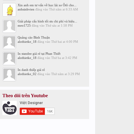
Xin anh em tư vấn về học lái xe Ôtô cho...
anhsinhvien
đăng vào
Thứ năm at 6:33 AM
Giải pháp cấu hình tối ưu chi phí và hiệu...
meo1725
đăng vào
Thứ sáu at 1:58 PM
Quảng cáo Bình Thuận
alothietke_18
đăng vào
Thứ hai at 4:00 PM
In standee giá rẻ tại Phan Thiết
alothietke_18
đăng vào
Thứ ba at 3:42 PM
In danh thiếp giá rẻ
alothietke_02
đăng vào
Thứ năm at 3:29 PM
Theo dõi trên Youtube