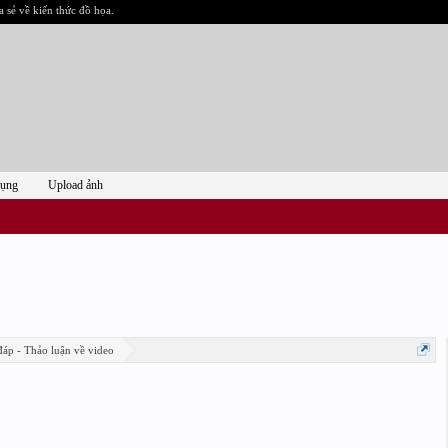
a sẻ về kiến thức đồ họa.
dụng
Upload ảnh
đáp - Thảo luận về video