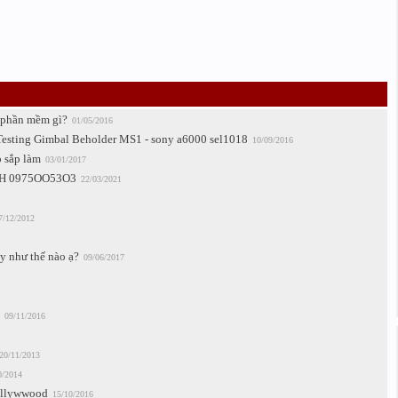
g phần mềm gì?
01/05/2016
 Testing Gimbal Beholder MS1 - sony a6000 sel1018
10/09/2016
o sắp làm
03/01/2017
. LH 0975OO53O3
22/03/2021
7/12/2012
y như thế nào ạ?
09/06/2017
09/11/2016
20/11/2013
0/2014
Hollywwood
15/10/2016