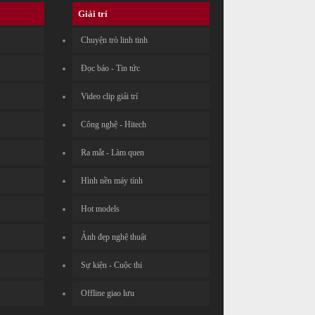
Giải trí
Chuyện trò linh tinh
Đọc báo - Tin tức
Video clip giải trí
Công nghệ - Hitech
Ra mắt - Làm quen
Hình nền máy tính
Hot models
Ảnh đẹp nghệ thuật
Sự kiện - Cuộc thi
Offline giao lưu