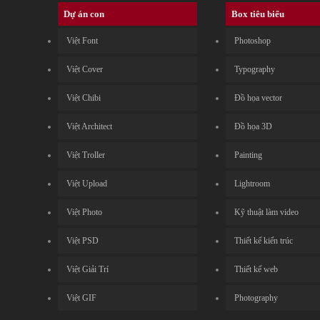
Dự án con
Box tiêu biểu
Việt Font
Photoshop
Việt Cover
Typography
Việt Chibi
Đồ họa vector
Việt Architect
Đồ họa 3D
Việt Troller
Painting
Việt Upload
Lightroom
Việt Photo
Kỹ thuật làm video
Việt PSD
Thiết kế kiến trúc
Việt Giải Trí
Thiết kế web
Việt GIF
Photography