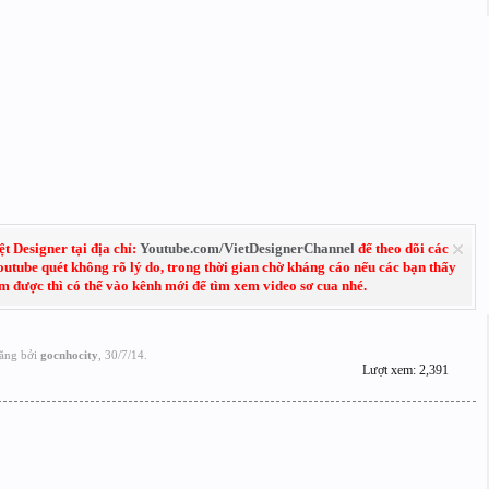
 Designer tại địa chỉ:
Youtube.com/VietDesignerChannel
để theo dõi các
Youtube quét không rõ lý do, trong thời gian chờ kháng cáo nếu các bạn thấy
em được thì có thể vào kênh mới để tìm xem video sơ cua nhé.
ăng bởi
gocnhocity
,
30/7/14
.
Lượt xem: 2,391