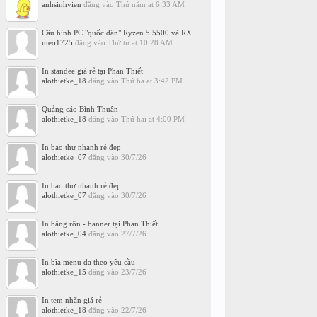
anhsinhvien
đăng vào
Thứ năm at 6:33 AM
Cấu hình PC "quốc dân" Ryzen 5 5500 và RX...
meo1725
đăng vào
Thứ tư at 10:28 AM
In standee giá rẻ tại Phan Thiết
alothietke_18
đăng vào
Thứ ba at 3:42 PM
Quảng cáo Bình Thuận
alothietke_18
đăng vào
Thứ hai at 4:00 PM
In bao thư nhanh rẻ đẹp
alothietke_07
đăng vào
30/7/26
In bao thư nhanh rẻ đẹp
alothietke_07
đăng vào
30/7/26
In băng rôn - banner tại Phan Thiết
alothietke_04
đăng vào
27/7/26
In bìa menu da theo yêu cầu
alothietke_15
đăng vào
23/7/26
In tem nhãn giá rẻ
alothietke_18
đăng vào
22/7/26