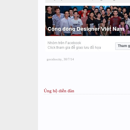
Tham g
gocnhocity
,
30/7/14
Ủng hộ diễn đàn