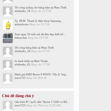
Thi công quảng cáo bảng hiệu tại Phan Thiết
alothietke_18
đăng vào
21/7/26
Tp. HCM. Thanh lý điện thoại Samsung...
anhsinhvien
đăng vào
15/7/26
Xem ngay 50 mẫu mộ đá đơn đẹp thiết kế...
dabaochau
đăng vào
13/7/26
Thi công bảng hiệu tại Phan Thiết
alothietke_18
đăng vào
9/7/26
In danh thiếp tại Bình Thuận
alothietke_02
đăng vào
7/7/26
Đánh giá AMD Ryzen 9 9950X: Vẫn là "ông...
meo1725
đăng vào
30/6/26
Chủ đề đáng chú ý
Cấu hình PC "quốc dân" Ryzen 5 5500 và RX...
meo1725
đăng vào
Thứ tư at 10:28 AM