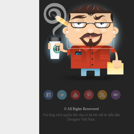
© All Rights Reservered
Vui lòng trích nguồn khi chia sẻ lại bài viết từ diễn đàn
Designer Việt Nam.