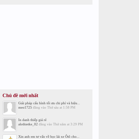
Chủ đề mới nhất
Giải pháp cấu hình tối ưu chi phí và hiệu...
meo1725
đăng vào
Thứ sáu at 1:58 PM
In danh thiếp giá rẻ
alothietke_02
đăng vào
Thứ năm at 3:29 PM
Xin anh em tư vấn về học lái xe Ôtô cho...