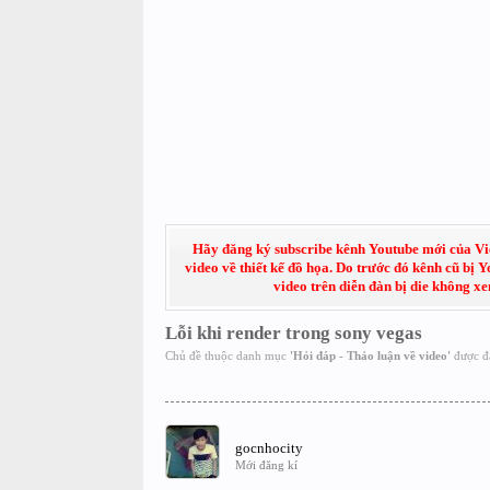
Hãy đăng ký subscribe kênh Youtube mới của Việt
video về thiết kế đồ họa. Do trước đó kênh cũ bị 
video trên diễn đàn bị die không x
Lỗi khi render trong sony vegas
Chủ đề thuộc danh mục
'
Hỏi đáp - Thảo luận về video
'
được đ
gocnhocity
Mới đăng kí