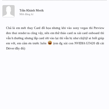
Trần Khánh Merik
Mới đăng kí
Chả là em mới thay Card đồ họa nhưng khi vào sony vegas thì Preview
đen thui render ra cũng vậy, nên em thử tháo card ra xài card onboard thì
vẫn b.thường nhưng lắp card rời vào lại thì vẫn bị như cũ@@ ai biết giúp
em với, em cảm ơn trước luôn
(em đg xài con NVIDIA GT420 đã cài
Driver đầy đủ)