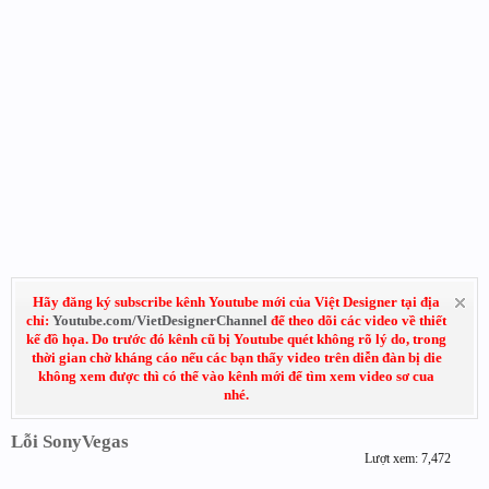
Hãy đăng ký subscribe kênh Youtube mới của Việt Designer tại địa
chỉ:
Youtube.com/VietDesignerChannel
để theo dõi các video về thiết
kế đồ họa. Do trước đó kênh cũ bị Youtube quét không rõ lý do, trong
thời gian chờ kháng cáo nếu các bạn thấy video trên diễn đàn bị die
không xem được thì có thể vào kênh mới để tìm xem video sơ cua
nhé.
Lỗi SonyVegas
Lượt xem: 7,472