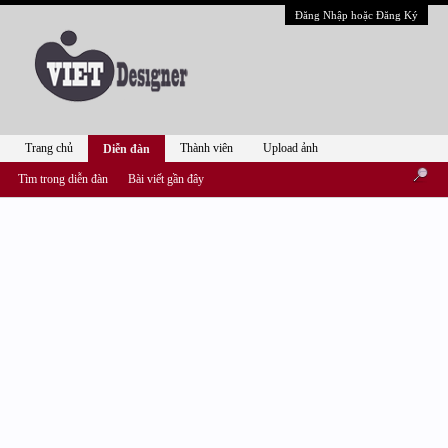
Đăng Nhập hoặc Đăng Ký
Trang chủ
Thành viên
Upload ảnh
Diễn đàn
Tìm trong diễn đàn
Bài viết gần đây