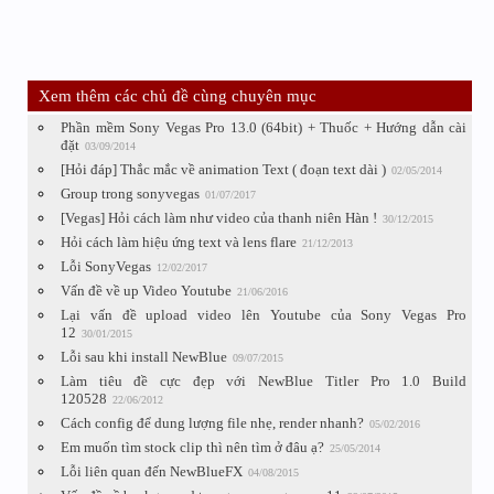
Xem thêm các chủ đề cùng chuyên mục
Phần mềm Sony Vegas Pro 13.0 (64bit) + Thuốc + Hướng dẫn cài
đặt
03/09/2014
[Hỏi đáp] Thắc mắc về animation Text ( đoạn text dài )
02/05/2014
Group trong sonyvegas
01/07/2017
[Vegas] Hỏi cách làm như video của thanh niên Hàn !
30/12/2015
Hỏi cách làm hiệu ứng text và lens flare
21/12/2013
Lỗi SonyVegas
12/02/2017
Vấn đề về up Video Youtube
21/06/2016
Lại vấn đề upload video lên Youtube của Sony Vegas Pro
12
30/01/2015
Lỗi sau khi install NewBlue
09/07/2015
Làm tiêu đề cực đẹp với NewBlue Titler Pro 1.0 Build
120528
22/06/2012
Cách config để dung lượng file nhẹ, render nhanh?
05/02/2016
Em muốn tìm stock clip thì nên tìm ở đâu ạ?
25/05/2014
Lỗi liên quan đến NewBlueFX
04/08/2015