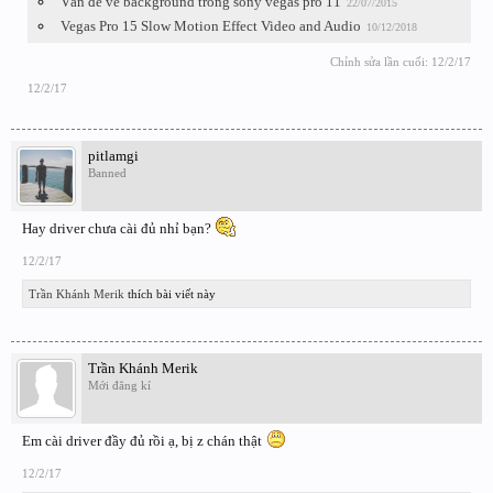
Vấn đề về background trong sony vegas pro 11
22/07/2015
Vegas Pro 15 Slow Motion Effect Video and Audio
10/12/2018
Chỉnh sửa lần cuối:
12/2/17
12/2/17
pitlamgi
Banned
Hay driver chưa cài đủ nhỉ bạn?
12/2/17
Trần Khánh Merik
thích bài viết này
Trần Khánh Merik
Mới đăng kí
Em cài driver đầy đủ rồi ạ, bị z chán thật
12/2/17