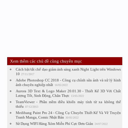
Xem thêm các chủ đề cùng chuyên mục
Cách bật/tắt chế dạo giảm ánh sáng xanh Night Light trên Windows
10
27/11/2017
Adobe Photoshop CC 2018 - Công cụ chỉnh sửa ảnh và xử lý hình
ảnh chuyên nghiệp nhất
16/05/2022
Aurora 3D Text & Logo Maker 20.01.30 - Thiết Kế 3D Với Chất
Lượng Tốt, Sinh Động, Chân Thực
13/05/2022
TeamViewer - Phần mềm điều khiển máy tính từ xa không thể
thiếu
07/12/2013
Medibang Paint Pro 24 - Công Cụ Chuyên Thiết Kế Và Vẽ Truyện
Tranh Manga, Comic Nhật Bản
30/05/2022
Sử Dụng WIFI Hàng Xóm Miễn Phí Cực Đơn Giản
24/07/2022