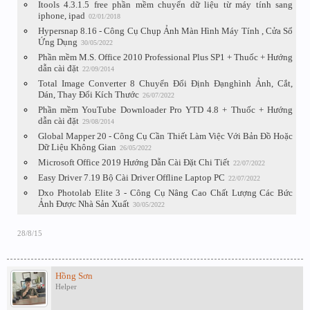
Itools 4.3.1.5 free phần mềm chuyển dữ liệu từ máy tính sang
iphone, ipad
02/01/2018
Hypersnap 8.16 - Công Cụ Chụp Ảnh Màn Hình Máy Tính , Cửa Sổ
Ứng Dụng
30/05/2022
Phần mềm M.S. Office 2010 Professional Plus SP1 + Thuốc + Hướng
dẫn cài đặt
22/09/2014
Total Image Converter 8 Chuyển Đổi Định Đạnghình Ảnh, Cắt,
Dán, Thay Đổi Kích Thước
26/07/2022
Phần mềm YouTube Downloader Pro YTD 4.8 + Thuốc + Hướng
dẫn cài đặt
29/08/2014
Global Mapper 20 - Công Cụ Cần Thiết Làm Việc Với Bản Đồ Hoặc
Dữ Liệu Không Gian
26/05/2022
Microsoft Office 2019 Hướng Dẫn Cài Đặt Chi Tiết
22/07/2022
Easy Driver 7.19 Bộ Cài Driver Offline Laptop PC
22/07/2022
Dxo Photolab Elite 3 - Công Cụ Nâng Cao Chất Lượng Các Bức
Ảnh Được Nhà Sản Xuất
30/05/2022
28/8/15
Hồng Sơn
Helper