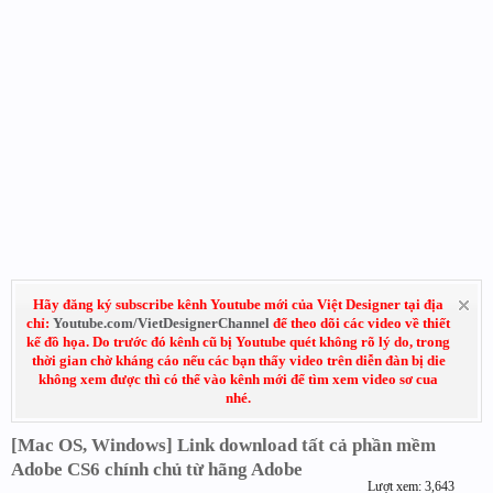
Hãy đăng ký subscribe kênh Youtube mới của Việt Designer tại địa
chỉ:
Youtube.com/VietDesignerChannel
để theo dõi các video về thiết
kế đồ họa. Do trước đó kênh cũ bị Youtube quét không rõ lý do, trong
thời gian chờ kháng cáo nếu các bạn thấy video trên diễn đàn bị die
không xem được thì có thể vào kênh mới để tìm xem video sơ cua
nhé.
[Mac OS, Windows] Link download tất cả phần mềm
Adobe CS6 chính chủ từ hãng Adobe
Lượt xem: 3,643