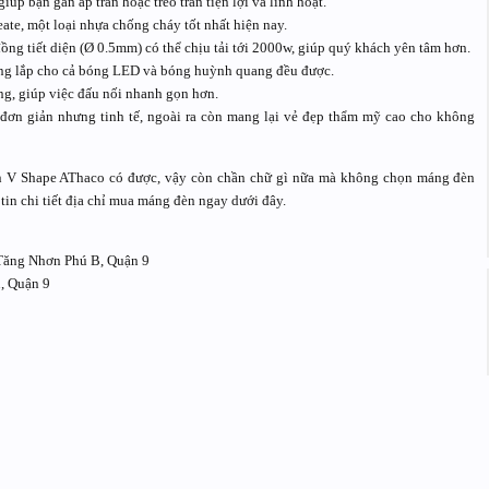
iúp bạn gắn áp trần hoặc treo trần tiện lợi và linh hoạt.
te, một loại nhựa chống cháy tốt nhất hiện nay.
ng tiết diện (Ø 0.5mm) có thể chịu tải tới 2000w, giúp quý khách yên tâm hơn.
ụng lắp cho cả bóng LED và bóng huỳnh quang đều được.
ng, giúp việc đấu nối nhanh gọn hơn.
 đơn giản nhưng tinh tế, ngoài ra còn mang lại vẻ đẹp thẩm mỹ cao cho không
n V Shape AThaco có được, vậy còn chần chữ gì nữa mà không chọn máng đèn
n chi tiết địa chỉ mua máng đèn ngay dưới đây.
Tăng Nhơn Phú B, Quận 9
, Quận 9