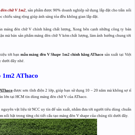
 đèn chữ V 1m2
, sản phẩm được 90% doanh nghiệp sử dụng lắp đặt cho trần nổi
c chiếu sáng rộng giúp ánh sáng tỏa đều không gian lắp đặt.
 bán máng đèn chữ V chính hãng chất lượng, Xong bên cạnh những công ty bán
huận mà bán sản phẩm máng đèn chữ V kém chất lượng, làm ảnh hưởng chung tới
hiệu tới bạn
mẫu máng đèn V Shape 1m2 chính hãng AThaco
sản xuất tại Việt
 dưới đây nhé.
p 1m2 AThaco
 AThaco
được sơn tĩnh điện 2 lớp, giúp bạn sử dụng 10 – 20 năm mà không sợ rỉ
 án lớn tại HCM tin dùng máng đèn chữ V của AThaco.
 nguyên vật liệu từ NCC uy tín để sản xuất, nhằm đưa tới người tiêu dùng chuẩn
nổi bật trong từng chi tiết cấu tạo máng đèn V shape của chúng tôi dưới đây.