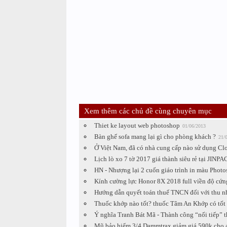
Xem thêm các chủ đề cùng chuyên mục
Thiet ke layout web photoshop
01/06/2013
Bàn ghế sofa mang lại gì cho phòng khách ?
21/
Ở Việt Nam, đã có nhà cung cấp nào sử dụng Cl
Lịch lò xo 7 tờ 2017 giá thành siêu rẻ tại JINP
HN - Nhượng lại 2 cuốn giáo trình in màu Phot
Kính cường lực Honor 8X 2018 full viền độ cứ
Hướng dẫn quyết toán thuế TNCN đối với thu nh
Thuốc khớp nào tốt? thuốc Tâm An Khớp có tốt
Ý nghĩa Tranh Bát Mã - Thành công “nối tiếp” 
Mũ bảo hiểm 3/4 Dammtrax giảm giá 590k cho 