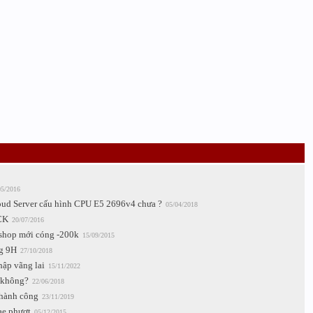
05/2016
oud Server cấu hình CPU E5 2696v4 chưa ?
05/04/2018
ACK
20/07/2016
oshop mới cóng -200k
15/09/2015
ng 9H
27/10/2018
ập vãng lai
15/11/2022
 không?
22/06/2018
thành công
23/11/2019
ae phượt
05/12/2015