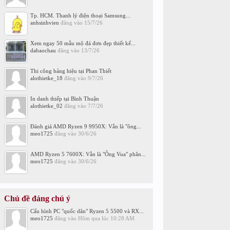
Tp. HCM. Thanh lý điện thoại Samsung...
anhsinhvien
đăng vào
15/7/26
Xem ngay 50 mẫu mộ đá đơn đẹp thiết kế...
dabaochau
đăng vào
13/7/26
Thi công bảng hiệu tại Phan Thiết
alothietke_18
đăng vào
9/7/26
In danh thiếp tại Bình Thuận
alothietke_02
đăng vào
7/7/26
Đánh giá AMD Ryzen 9 9950X: Vẫn là "ông...
meo1725
đăng vào
30/6/26
AMD Ryzen 5 7600X: Vẫn là "Ông Vua" phân...
meo1725
đăng vào
30/6/26
Chủ đề đáng chú ý
Cấu hình PC "quốc dân" Ryzen 5 5500 và RX...
meo1725
đăng vào
Hôm qua lúc 10:28 AM