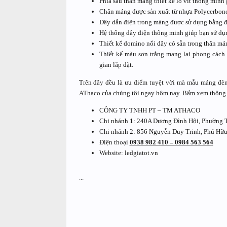
Phía sau thân máng thiết kế lỗ vít thông minh g
Chân máng được sản xuất từ nhựa Polycerbonea
Dây dẫn điện trong máng được sử dụng bằng đồ
Hệ thống dây điện thông minh giúp bạn sử d
Thiết kế domino nối dây có sẵn trong thân má
Thiết kế màu sơn trắng mang lại phong cách
gian lắp đặt.
Trên đây đều là ưu điểm tuyệt vời mà mẫu máng đè
AThaco của chúng tôi ngay hôm nay. Bấm xem thông ti
CÔNG TY TNHH PT – TM ATHACO
Chi nhánh 1: 240A Dương Đình Hội, Phường 
Chi nhánh 2: 856 Nguyễn Duy Trinh, Phú Hữu
Điện thoại
0938 982 410 – 0984 563 564
Website: ledgiatot.vn
...