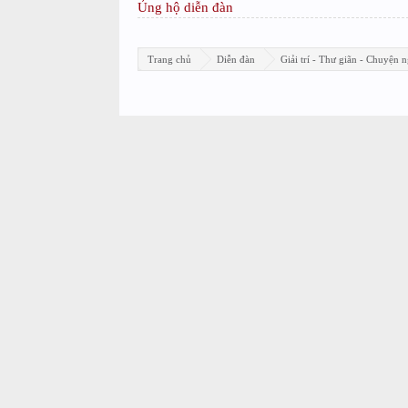
Ủng hộ diễn đàn
Trang chủ
Diễn đàn
Giải trí - Thư giãn - Chuyện n