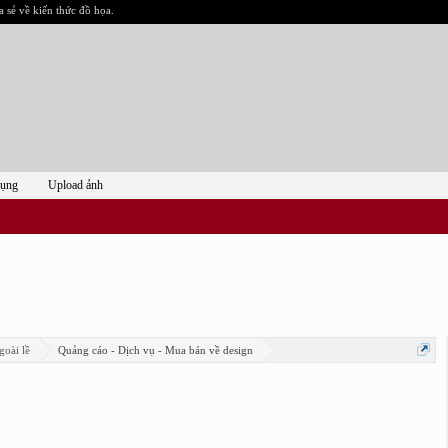
a sẻ về kiến thức đồ họa.
dụng
Upload ảnh
goài lề
Quảng cáo - Dịch vụ - Mua bán về design