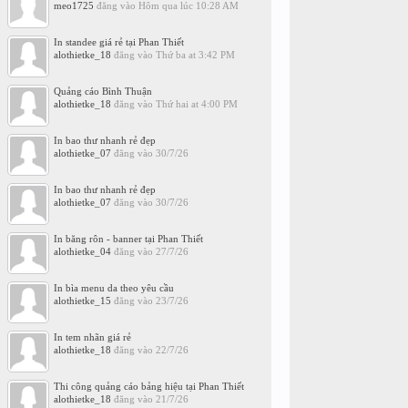
meo1725
đăng vào
Hôm qua lúc 10:28 AM
In standee giá rẻ tại Phan Thiết
alothietke_18
đăng vào
Thứ ba at 3:42 PM
Quảng cáo Bình Thuận
alothietke_18
đăng vào
Thứ hai at 4:00 PM
In bao thư nhanh rẻ đẹp
alothietke_07
đăng vào
30/7/26
In bao thư nhanh rẻ đẹp
alothietke_07
đăng vào
30/7/26
In băng rôn - banner tại Phan Thiết
alothietke_04
đăng vào
27/7/26
In bìa menu da theo yêu cầu
alothietke_15
đăng vào
23/7/26
In tem nhãn giá rẻ
alothietke_18
đăng vào
22/7/26
Thi công quảng cáo bảng hiệu tại Phan Thiết
alothietke_18
đăng vào
21/7/26