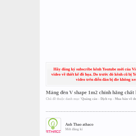
Hãy đăng ký subscribe kênh Youtube mới của Việt
video về thiết kế đồ họa. Do trước đó kênh cũ bị 
video trên diễn đàn bị die không x
Máng đèn V shape 1m2 chính hãng chất l
Chủ đề thuộc danh mục
'
Quảng cáo - Dịch vụ - Mua bán về de
Anh Thao athaco
Mới đăng kí