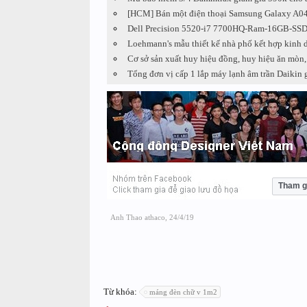
[HCM] Bán một điện thoại Samsung Galaxy A
Dell Precision 5520-i7 7700HQ-Ram-16GB-SSD
Loehmann's mẫu thiết kế nhà phố kết hợp kinh 
Cơ sở sản xuất huy hiệu đồng, huy hiệu ăn mòn,
Tổng đơn vị cấp 1 lắp máy lạnh âm trần Daikin gi
Tham g
Anh Thao athaco
,
24/4/19
Từ khóa:
máng đèn chữ v 1m2