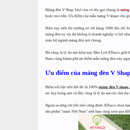
Máng đèn V Shap 1m2 còn có tên gọi chung là
máng
hoặc treo trần. Ưu điểm của mẫu máng V shape cho gó
Hiện nay trên thị trường có tới hàng 1000 địa chỉ
máng đèn uy tín thì không ít doanh nghiệp vì lợi n
toàn bộ ngành máng đèn nói chung.
Đó cũng là lý do mà hôm nay Đèn Led AThaco giới t
Nam, cùng khám phá ưu điểm mẫu máng đèn này ngay
Ưu điểm của máng đèn V Sha
Điểm nổi bật trên hết đó là 100%
máng đèn V shape
séc hay bong sơn và đây cũng là lý do mà các chủ dự
Ngoài ra từng chi tiết nhỏ cũng được AThaco chọn lựa
sản phẩm “main Việt Nam” mời bạn cùng xem qua điểm 