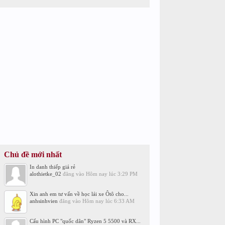
Chủ đề mới nhất
In danh thiếp giá rẻ
alothietke_02
đăng vào
Hôm nay lúc 3:29 PM
Xin anh em tư vấn về học lái xe Ôtô cho...
anhsinhvien
đăng vào
Hôm nay lúc 6:33 AM
Cấu hình PC "quốc dân" Ryzen 5 5500 và RX...