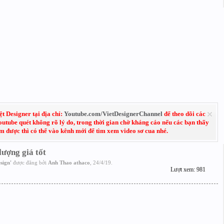
 Designer tại địa chỉ:
Youtube.com/VietDesignerChannel
để theo dõi các
Youtube quét không rõ lý do, trong thời gian chờ kháng cáo nếu các bạn thấy
em được thì có thể vào kênh mới để tìm xem video sơ cua nhé.
ượng giá tốt
sign
'
được đăng bởi
Anh Thao athaco
,
24/4/19
.
Lượt xem: 981