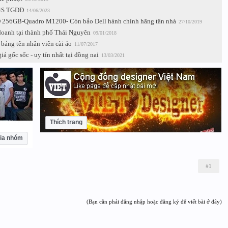
04S TGDĐ
14/06/2023
 256GB-Quadro M1200- Còn bảo Dell hành chính hãng tân nhà
27/10/2019
doanh tại thành phố Thái Nguyên
09/01/2018
 bảng tên nhân viên cài áo
11/07/2017
á gốc sốc - uy tín nhất tại đồng nai
13/03/2021
Thích trang
ia nhóm
#1
(Bạn cần phải đăng nhập hoặc đăng ký để viết bài ở đây)