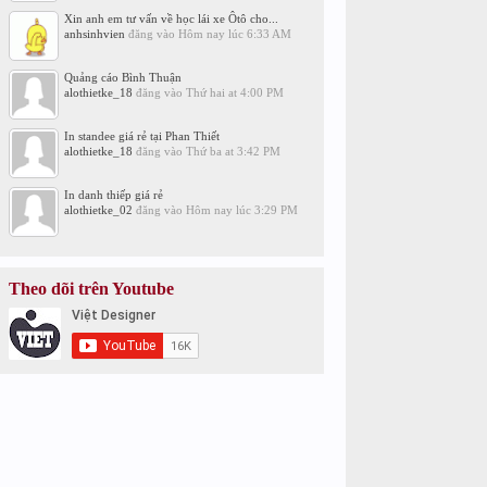
Xin anh em tư vấn về học lái xe Ôtô cho...
anhsinhvien
đăng vào
Hôm nay lúc 6:33 AM
Quảng cáo Bình Thuận
alothietke_18
đăng vào
Thứ hai at 4:00 PM
In standee giá rẻ tại Phan Thiết
alothietke_18
đăng vào
Thứ ba at 3:42 PM
In danh thiếp giá rẻ
alothietke_02
đăng vào
Hôm nay lúc 3:29 PM
Theo dõi trên Youtube