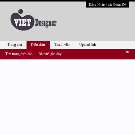
Đăng Nhập hoặc Đăng Ký
Trang chủ
Thành viên
Upload ảnh
Diễn đàn
Tìm trong diễn đàn
Bài viết gần đây