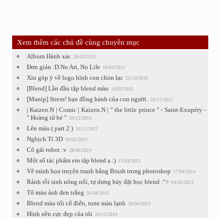
Xem thêm các chủ đề cùng chuyên mục
Album Hành xác
28/03/2013
Đơn giản :D No Art, No Life
16/03/2013
Xin góp ý về logo hình con chim lạc
25/10/2016
[Blend] Lần đầu tập blend màu
10/05/2013
[Manip] Stress! bạn đồng hành của con người.
03/12/2012
| Kaizen.N | Comic | Kaizen.N | " the little prince " - Saint-Exupéry -
" Hoàng tử bé "
20/12/2014
Lên màu ( part 2 )
16/11/2012
Nghịch Tí 3D
03/01/2013
Cô gái robot :v
28/06/2014
Một số tác phẩm em tập blend ạ :)
15/03/2013
Vẽ minh họa truyện tranh bằng Brush trong photoshop
17/04/2014
Rảnh rỗi sinh nông nổi, tự dưng bày đặt học blend :">
04/05/2013
Tô màu ảnh đen trắng
05/04/2013
Blend màu tối cổ điển, tone màu lạnh
28/04/2013
Hình nền cực đẹp của tôi
26/12/2014