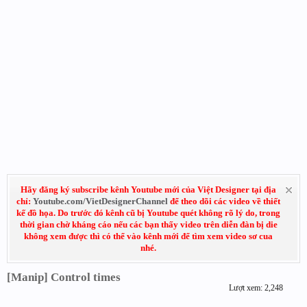
Hãy đăng ký subscribe kênh Youtube mới của Việt Designer tại địa
chỉ:
Youtube.com/VietDesignerChannel
để theo dõi các video về thiết
kế đồ họa. Do trước đó kênh cũ bị Youtube quét không rõ lý do, trong
thời gian chờ kháng cáo nếu các bạn thấy video trên diễn đàn bị die
không xem được thì có thể vào kênh mới để tìm xem video sơ cua
nhé.
[Manip] Control times
Lượt xem: 2,248