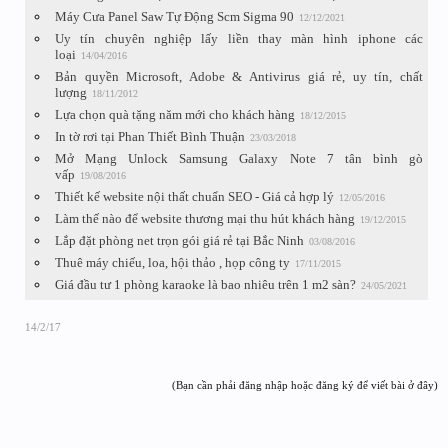
Máy Cưa Panel Saw Tự Động Scm Sigma 90
12/12/2021
Uy tín chuyên nghiệp lấy liền thay màn hình iphone các
loại
14/04/2016
Bản quyền Microsoft, Adobe & Antivirus giá rẻ, uy tín, chất
lượng
18/11/2012
Lựa chọn quà tặng năm mới cho khách hàng
18/12/2015
In tờ rơi tại Phan Thiết Bình Thuận
23/03/2018
Mở Mạng Unlock Samsung Galaxy Note 7 tân bình gò
vấp
19/08/2016
Thiết kế website nội thất chuẩn SEO - Giá cả hợp lý
12/05/2016
Làm thế nào để website thương mại thu hút khách hàng
19/12/2015
Lắp đặt phòng net trọn gói giá rẻ tại Bắc Ninh
03/08/2016
Thuê máy chiếu, loa, hội thảo , họp công ty
17/11/2015
Giá đầu tư 1 phòng karaoke là bao nhiêu trên 1 m2 sàn?
24/05/2021
14/2/17
(Bạn cần phải đăng nhập hoặc đăng ký để viết bài ở đây)