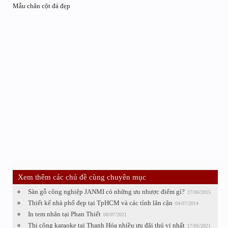
Mẫu chân cột đá đẹp
Xem thêm các chủ đề cùng chuyên mục
Sàn gỗ công nghiệp JANMI có những ưu nhược điểm gì?
27/06/2015
Thiết kế nhà phố đẹp tại TpHCM và các tỉnh lân cận
04/07/2014
In tem nhãn tại Phan Thiết
08/07/2021
Thi công karaoke tại Thanh Hóa nhiều ưu đãi thú vị nhất
17/05/2021