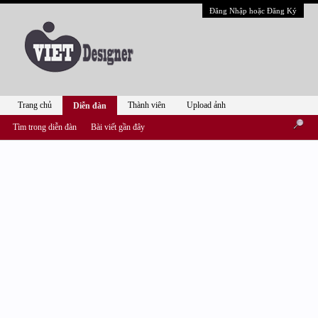
Đăng Nhập hoặc Đăng Ký
Trang chủ
Thành viên
Upload ảnh
Diễn đàn
Tìm trong diễn đàn
Bài viết gần đây