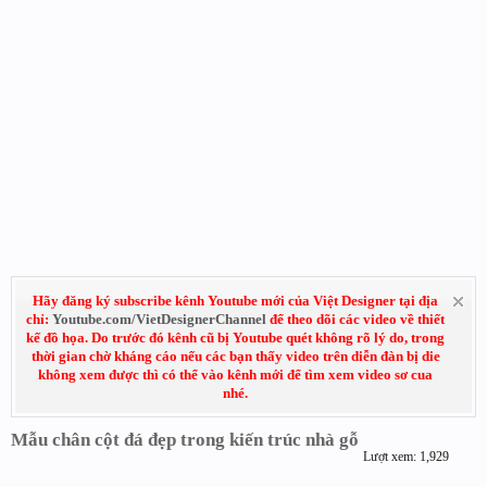
Hãy đăng ký subscribe kênh Youtube mới của Việt Designer tại địa
chỉ:
Youtube.com/VietDesignerChannel
để theo dõi các video về thiết
kế đồ họa. Do trước đó kênh cũ bị Youtube quét không rõ lý do, trong
thời gian chờ kháng cáo nếu các bạn thấy video trên diễn đàn bị die
không xem được thì có thể vào kênh mới để tìm xem video sơ cua
nhé.
Mẫu chân cột đá đẹp trong kiến trúc nhà gỗ
Lượt xem: 1,929