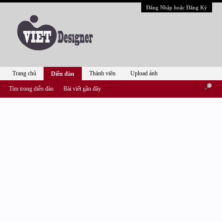
Đăng Nhập hoặc Đăng Ký
Trang chủ
Thành viên
Upload ảnh
Diễn đàn
Tìm trong diễn đàn
Bài viết gần đây