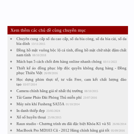
Xem thêm các chủ đề cùng chuyên mục
Chuyên cung cấp sổ da cao cấp, sổ da bìa còng, sổ da bìa cài, sổ da
bìa dính
13/11/2015
Đồng hồ mặt vuông bộc lộ cá tính, đồng hồ mặt chữ nhật đậm chất
nam tính
08/10/2018
Mách bạn 5 cách chốt đơn hàng online nhanh chóng
03/11/2022
Thiết kế áo đồng phục lớp độc quyền không đụng hàng - Đồng
phục Thiên Việt
26/09/2016
Học dựng phim thực tế, tư vấn Free, cam kết chất lượng đào
tạo
03/07/2014
Camera chính hãng giá rẻ nhất thị trường
08/10/2015
Tải Game Pháo Đài Phòng Thủ miễn phí
23/07/2016
Máy nén khí Fusheng SA55A
01/10/2014
In danh thiếp đẹp
23/05/2024
Xổ số huyền thoại
25/06/2015
Raun studio - Chương trình ưu đãi đặc biệt Khóa K1 và S1
26/06/2014
MacBook Pro MD103 Cũ - 2012 Hàng chính hãng giá tốt
05/09/2016