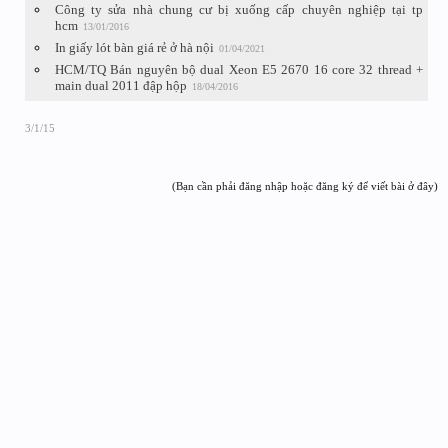
Công ty sửa nhà chung cư bị xuống cấp chuyên nghiệp tại tp
hcm
13/01/2016
In giấy lót bàn giá rẻ ở hà nội
01/04/2021
HCM/TQ Bán nguyên bộ dual Xeon E5 2670 16 core 32 thread +
main dual 2011 đập hộp
18/04/2016
3/1/15
(Bạn cần phải đăng nhập hoặc đăng ký để viết bài ở đây)