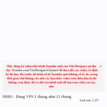
Hãy đăng ký subscribe kênh Youtube mới của Việt Designer tại địa
chỉ:
Youtube.com/VietDesignerChannel
để theo dõi các video về thiết
kế đồ họa. Do trước đó kênh cũ bị Youtube quét không rõ lý do, trong
thời gian chờ kháng cáo nếu các bạn thấy video trên diễn đàn bị die
không xem được thì có thể vào kênh mới để tìm xem video sơ cua
nhé.
MHO - Dùng VPS 1 tháng như 12 tháng
Lượt xem: 1,337