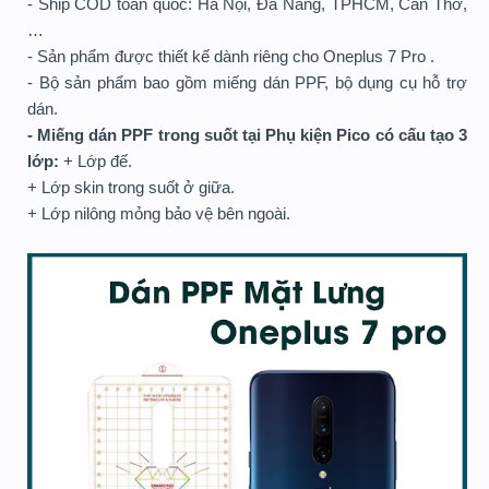
- Ship COD toàn quốc: Hà Nội, Đà Nẵng, TPHCM, Cần Thơ,
…
- Sản phẩm được thiết kế dành riêng cho Oneplus 7 Pro .
- Bộ sản phẩm bao gồm miếng dán PPF, bộ dụng cụ hỗ trợ
dán.
- Miếng dán PPF trong suốt tại Phụ kiện Pico có cấu tạo 3
lớp:
+ Lớp đế.
+ Lớp skin trong suốt ở giữa.
+ Lớp nilông mỏng bảo vệ bên ngoài.