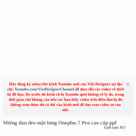
Hãy đăng ký subscribe kênh Youtube mới của Việt Designer tại địa
chỉ:
Youtube.com/VietDesignerChannel
để theo dõi các video về thiết
kế đồ họa. Do trước đó kênh cũ bị Youtube quét không rõ lý do, trong
thời gian chờ kháng cáo nếu các bạn thấy video trên diễn đàn bị die
không xem được thì có thể vào kênh mới để tìm xem video sơ cua
nhé.
Miếng dán dẻo mặt lưng Oneplus 7 Pro cao cấp ppf
Lượt xem: 815