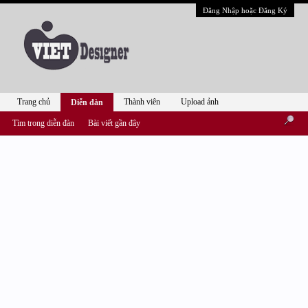
Đăng Nhập hoặc Đăng Ký
Trang chủ
Thành viên
Upload ảnh
Diễn đàn
Tìm trong diễn đàn
Bài viết gần đây