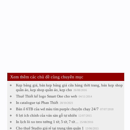
Xem thêm các chủ đề cùng chuyên mục
Kẹp bảng giá, bán kẹp bảng giá cửa hàng thời trang, bán kẹp shop
quần áo, kẹp shop quần áo, kẹp cho
26/08/2016
Thuê Thiết kế logo Smart One cho web
04/11/2014
In catalogue tại Phan Thiết
28/10/2021
Bán ổ 6TB của wd màu tím purple chuyện chạy 24/7
07/07/2018
6 lợi ích chính của ván sàn gỗ tự nhiên
12/07/2015
In lịch lò xo treo tường 1 tờ, 5 tờ, 7 tờ....
25/08/2016
Cho thuê Studio giá rẻ tại trung tâm quận 1
13/06/2015