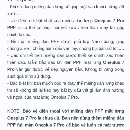
- Khi sử dụng miếng dán lưng sẽ giúp mặt sau khỏi những vết
xước.
- Ưu điểm nổi bật nhất của miếng dán lưng
Oneplus 7 Pro
PPF
là có thể tự phục hồi vết xước trên thân máy khi gặp
nhiệt độ cao.
- Bề mặt miếng dán PPF được phủ lớp Nano bóng, giúp
chống xước, chống bám dấu vân tay, chống bụi bẩn rất tốt.,…
- Các chi tiết trên miếng dán được thiết kế chính xác hoàn
thiện cao. Đảm bảo sau khi dán PPF mặt lưng
Oneplus 7
Pro
vẫn giữ được vẻ đẹp nguyên bản. Không bị vàng trong
suốt quá trình sử dụng.
- Đặc biệt khi bạn muốn bóc ra thay thế miếng dán lưng khác
thì sẽ không để lại keo hay bất kỳ dấu vết gì làm ảnh hưởng
vẻ ngoài của mặt lưng Oneplus 7 Pro.
NOTE:
Bảo vệ điện thoại với miếng dán PPF mặt lưng
Oneplus 7 Pro là chưa đủ. Bạn nên dùng thêm miếng dán
PPF full màn Oneplus 7 Pro để bảo vệ luôn cả mặt trước