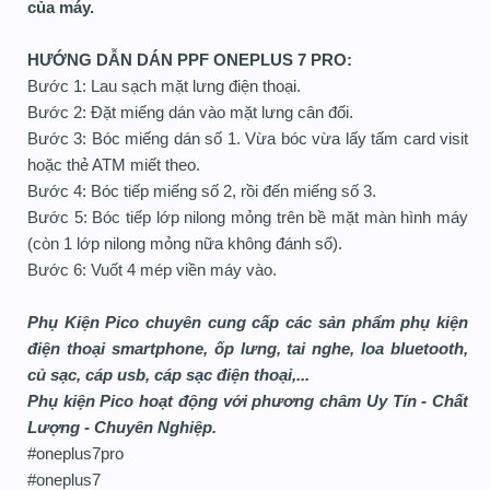
của máy.
HƯỚNG DẪN DÁN PPF ONEPLUS 7 PRO:
Bước 1: Lau sạch mặt lưng điện thoại.
Bước 2: Đặt miếng dán vào mặt lưng cân đối.
Bước 3: Bóc miếng dán số 1. Vừa bóc vừa lấy tấm card visit
hoặc thẻ ATM miết theo.
Bước 4: Bóc tiếp miếng số 2, rồi đến miếng số 3.
Bước 5: Bóc tiếp lớp nilong mỏng trên bề mặt màn hình máy
(còn 1 lớp nilong mỏng nữa không đánh số).
Bước 6: Vuốt 4 mép viền máy vào.
Phụ Kiện Pico chuyên cung cấp các sản phẩm phụ kiện
điện thoại smartphone, ốp lưng, tai nghe, loa bluetooth,
củ sạc, cáp usb, cáp sạc điện thoại,...
Phụ kiện Pico hoạt động với phương châm Uy Tín - Chất
Lượng - Chuyên Nghiệp.
#oneplus7pro
#oneplus7