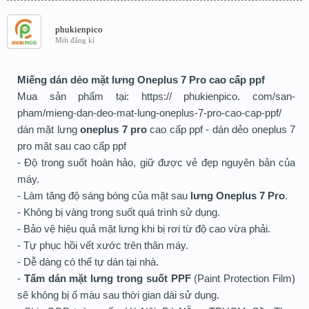
phukienpico
Mới đăng kí
Miếng dán dẻo mặt lưng Oneplus 7 Pro cao cấp ppf
Mua sản phẩm tại: https:// phukienpico. com/san-
pham/mieng-dan-deo-mat-lung-oneplus-7-pro-cao-cap-ppf/
dán mặt lưng
oneplus 7 pro
cao cấp ppf - dán dẻo oneplus 7
pro mặt sau cao cấp ppf
- Độ trong suốt hoàn hảo, giữ được vẻ đẹp nguyên bản của
máy.
- Làm tăng độ sáng bóng của mặt sau
lưng Oneplus 7 Pro
.
- Không bị vàng trong suốt quá trình sử dụng.
- Bảo vệ hiệu quả mặt lưng khi bị rơi từ độ cao vừa phải.
- Tự phục hồi vết xước trên thân máy.
- Dễ dàng có thể tự dán tại nhà.
-
Tấm dán mặt lưng trong suốt PPF
(Paint Protection Film)
sẽ không bị ố màu sau thời gian dài sử dụng.