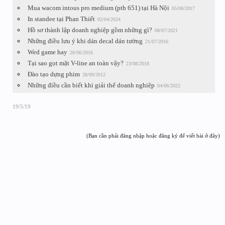
Mua wacom intous pro medium (pth 651) tại Hà Nội
05/08/2017
In standee tại Phan Thiết
02/04/2024
Hồ sơ thành lập doanh nghiệp gồm những gì?
08/07/2021
Những điều lưu ý khi dán decal dán tường
21/07/2016
Wed game hay
26/06/2016
Tại sao gọt mặt V-line an toàn vậy?
23/08/2018
Đào tạo dựng phim
28/09/2012
Những điều cần biết khi giải thể doanh nghiệp
04/06/2022
19/5/19
(Bạn cần phải đăng nhập hoặc đăng ký để viết bài ở đây)