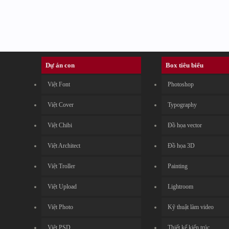
Dự án con
Box tiêu biểu
Việt Font
Photoshop
Việt Cover
Typography
Việt Chibi
Đồ họa vector
Việt Architect
Đồ họa 3D
Việt Troller
Painting
Việt Upload
Lightroom
Việt Photo
Kỹ thuật làm video
Việt PSD
Thiết kế kiến trúc