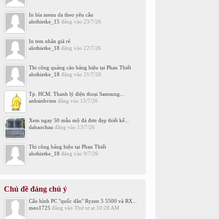
In bìa menu da theo yêu cầu
alothietke_15
đăng vào
23/7/26
In tem nhãn giá rẻ
alothietke_18
đăng vào
22/7/26
Thi công quảng cáo bảng hiệu tại Phan Thiết
alothietke_18
đăng vào
21/7/26
Tp. HCM. Thanh lý điện thoại Samsung...
anhsinhvien
đăng vào
15/7/26
Xem ngay 50 mẫu mộ đá đơn đẹp thiết kế...
dabaochau
đăng vào
13/7/26
Thi công bảng hiệu tại Phan Thiết
alothietke_18
đăng vào
9/7/26
Chủ đề đáng chú ý
Cấu hình PC "quốc dân" Ryzen 5 5500 và RX...
meo1725
đăng vào
Thứ tư at 10:28 AM