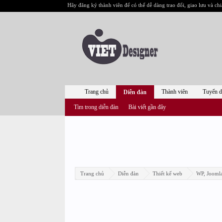
Hãy đăng ký thành viên để có thể dễ dàng trao đổi, giao lưu và chi
Trang chủ
Thành viên
Tuyển 
Diễn đàn
Tìm trong diễn đàn
Bài viết gần đây
Trang chủ
Diễn đàn
Thiết kế web
WP, Joomla