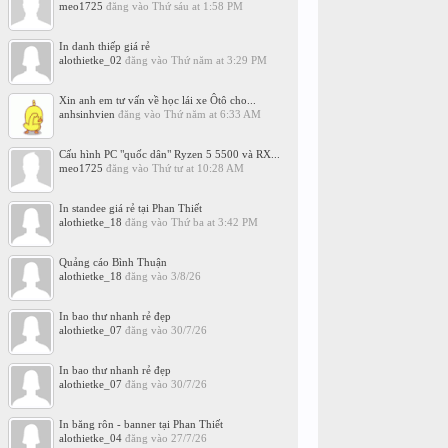
meo1725
đăng vào
Thứ sáu at 1:58 PM
In danh thiếp giá rẻ
alothietke_02
đăng vào
Thứ năm at 3:29 PM
Xin anh em tư vấn về học lái xe Ôtô cho...
anhsinhvien
đăng vào
Thứ năm at 6:33 AM
Cấu hình PC "quốc dân" Ryzen 5 5500 và RX...
meo1725
đăng vào
Thứ tư at 10:28 AM
In standee giá rẻ tại Phan Thiết
alothietke_18
đăng vào
Thứ ba at 3:42 PM
Quảng cáo Bình Thuận
alothietke_18
đăng vào
3/8/26
In bao thư nhanh rẻ đẹp
alothietke_07
đăng vào
30/7/26
In bao thư nhanh rẻ đẹp
alothietke_07
đăng vào
30/7/26
In băng rôn - banner tại Phan Thiết
alothietke_04
đăng vào
27/7/26