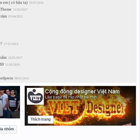
 em ( có hậu tạ)
16/07/2016
s Theme
11/02/2017
 tâm
05/04/2015
s?
27/12/2013
phẩm
16/05/2017
 đỡ
11/05/2016
ordpress
09/01/2015
Thích trang
ia nhóm