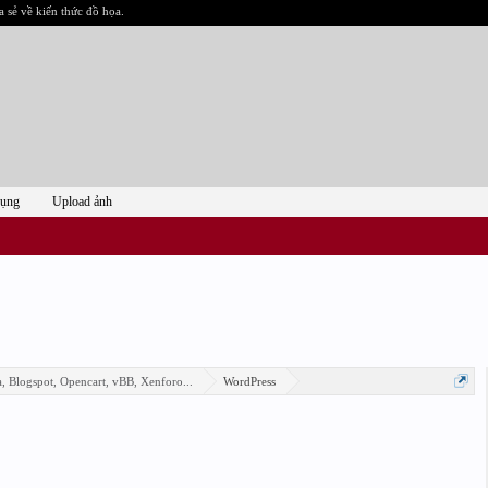
a sẻ về kiến thức đồ họa.
dụng
Upload ảnh
, Blogspot, Opencart, vBB, Xenforo...
WordPress