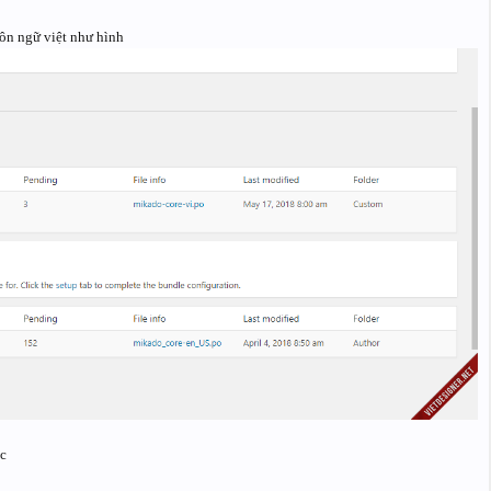
gôn ngữ việt như hình
c