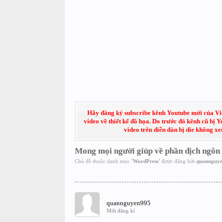
Hãy đăng ký subscribe kênh Youtube mới của Việt
video về thiết kế đồ họa. Do trước đó kênh cũ bị 
video trên diễn đàn bị die không x
Mong mọi người giúp về phần dịch ngôn
Chủ đề thuộc danh mục
'
WordPress
'
được đăng bởi
quannguy
quannguyen995
Mới đăng kí