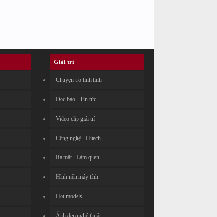
Giải trí
Chuyện trò linh tinh
Đọc báo - Tin tức
Video clip giải trí
Công nghệ - Hitech
Ra mắt - Làm quen
Hình nền máy tính
Hot models
Ảnh đẹp nghệ thuật