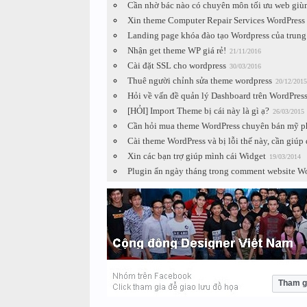
Cần nhờ bác nào có chuyên môn tối ưu web giùm
Xin theme Computer Repair Services WordPres
Landing page khóa đào tạo Wordpress của trung
Nhận get theme WP giá rẻ!
21/11/2016
Cài đặt SSL cho wordpress
30/03/2016
Thuê người chỉnh sửa theme wordpress
20/12/2015
Hỏi về vấn đề quản lý Dashboard trên WordPres
[HỎI] Import Theme bị cái này là gì ạ?
26/03/2015
Cần hỏi mua theme WordPress chuyên bán mỹ 
Cài theme WordPress và bị lỗi thế này, cần giúp
Xin các bạn trợ giúp mình cái Widget
19/03/2014
Plugin ẩn ngày tháng trong comment website W
Tham g