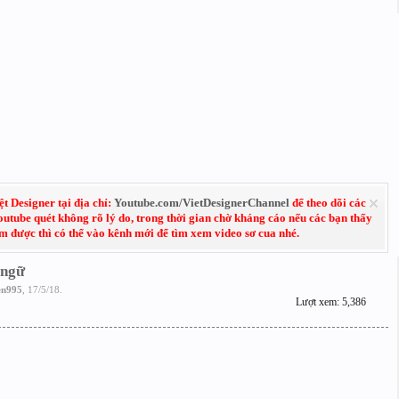
 Designer tại địa chỉ:
Youtube.com/VietDesignerChannel
để theo dõi các
Youtube quét không rõ lý do, trong thời gian chờ kháng cáo nếu các bạn thấy
em được thì có thể vào kênh mới để tìm xem video sơ cua nhé.
 ngữ
en995
,
17/5/18
.
Lượt xem: 5,386