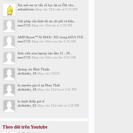
Xin anh em tư vấn về học lái xe Ôtô cho...
anhsinhvien
đăng vào
Thứ năm at 6:33 AM
Giải pháp cấu hình tối ưu chi phí và hiệu...
meo1725
đăng vào
Thứ sáu at 1:58 PM
AMD Ryzen™ AI MAX+ 392 trong ASUS TUF...
meo1725
đăng vào
Hôm nay lúc 9:16 AM
Sinh viên mua laptop nào tầm 15 - 20...
meo1725
đăng vào
Hôm nay lúc 9:02 AM
Quảng cáo Bình Thuận
alothietke_18
đăng vào
3/8/26
In standee giá rẻ tại Phan Thiết
alothietke_18
đăng vào
Thứ ba at 3:42 PM
In danh thiếp giá rẻ
alothietke_02
đăng vào
Thứ năm at 3:29 PM
Theo dõi trên Youtube