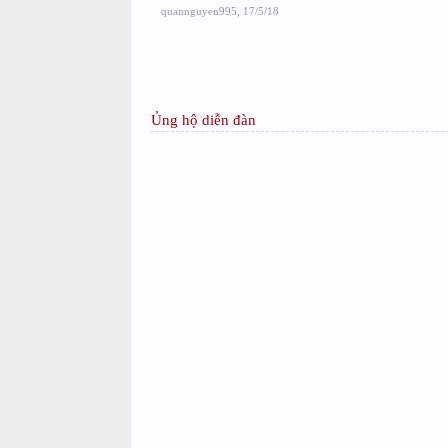
quannguyen995
,
17/5/18
Ủng hộ diễn đàn