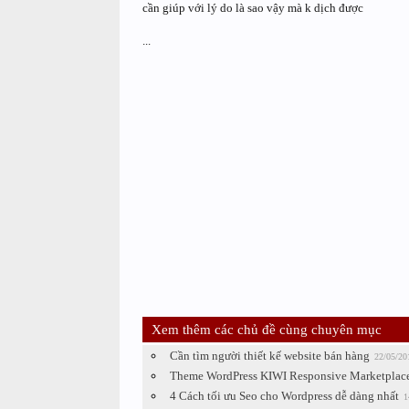
cần giúp với lý do là sao vậy mà k dịch được
...
Xem thêm các chủ đề cùng chuyên mục
Cần tìm người thiết kế website bán hàng
22/05/20
Theme WordPress KIWI Responsive Marketplac
4 Cách tối ưu Seo cho Wordpress dễ dàng nhất
1