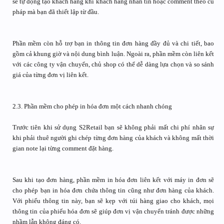
sẽ tự động tạo khách hàng khi khách hàng nhắn tin hoặc comment theo cú
pháp mà bạn đã thiết lập từ đầu.
Phần mềm còn hỗ trợ bạn in thông tin đơn hàng đầy đủ và chi tiết, bao
gồm cả khung giờ và nội dung bình luận. Ngoài ra, phần mềm còn liên kết
với các công ty vận chuyển, chủ shop có thể dễ dàng lựa chọn và so sánh
giá của từng đơn vị liên kết.
2.3. Phần mềm cho phép in hóa đơn một cách nhanh chóng
Trước tiên khi sử dụng S2Retail bạn sẽ không phải mất chi phí nhân sự
khi phải thuê người ghi chép từng đơn hàng của khách và không mất thời
gian note lại từng comment đặt hàng.
Sau khi tạo đơn hàng, phần mềm in hóa đơn liên kết với máy in đơn sẽ
cho phép bạn in hóa đơn chứa thông tin cũng như đơn hàng của khách.
Với phiếu thông tin này, bạn sẽ kẹp với túi hàng giao cho khách, mọi
thông tin của phiếu hóa đơn sẽ giúp đơn vị vận chuyển tránh được những
nhầm lẫn không đáng có.