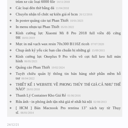
trùm xe các loại 6000 file
14/11/2018
Các loại đèn thờ bằng đá
11/04/2018
Chuyên nhận tổ chức sự kiện giá rẻ hcm
26/12/2016
In poster quảng cáo tại Phan Thiết
10/01/2023
In menu nhựa tại Phan Thiết
05/01/2022
Kính cường lực Xiaomi Mi 8 Pro 2018 full viền độ cứng
9H
18/01/2019
Mực in mã vạch wax resin 70x300 B110Z ricoh
07/07/2020
Chụp ảnh kỷ yếu các bạn cần chuẩn bị những gì
15/09/2015
Kính cường lực Oneplus 9 Pro viền vô cực full keo full màn
hình
06/05/2021
Quảng cáo Phan Thiết
19/02/2024
Tuyệt chiêu quản lý thông tin bán hàng nhờ phần mềm hỗ
trợ
06/04/2022
THIẾT KẾ 1 WEBSITE VỀ PHONG THỦY THÌ GIÁ CẢ NHƯ THẾ
NÀO?
26/01/2018
Thanh Lý Container Kho Giá Rẻ
01/06/2016
Rửa ảnh - in phóng ảnh tận nhà giá rẻ nhất hà nội
02/08/2013
[ HCM ] Bán Macnook Pro rentina 13" xách tay từ Thụy
sĩ.
06/01/2014
24/12/21