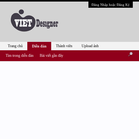
Đăng Nhập hoặc Đăng Ký
Trang chủ
Thành viên
Upload ảnh
Diễn đàn
Tìm trong diễn đàn
Bài viết gần đây