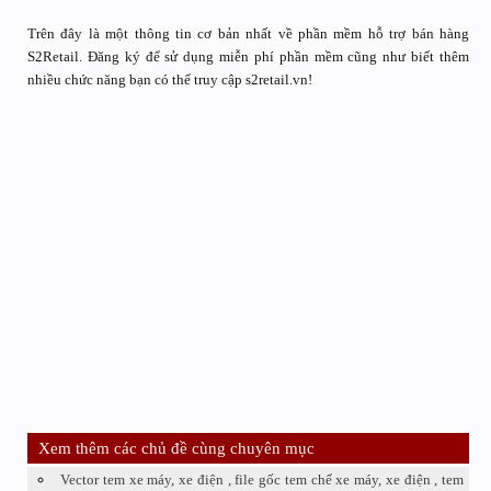
Trên đây là một thông tin cơ bản nhất về phần mềm hỗ trợ bán hàng
S2Retail. Đăng ký để sử dụng miễn phí phần mềm cũng như biết thêm
nhiều chức năng bạn có thể truy cập s2retail.vn!
Xem thêm các chủ đề cùng chuyên mục
Vector tem xe máy, xe điện , file gốc tem chế xe máy, xe điện , tem