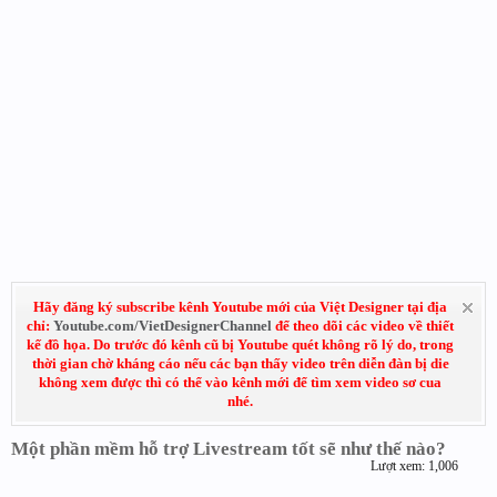
Hãy đăng ký subscribe kênh Youtube mới của Việt Designer tại địa
chỉ:
Youtube.com/VietDesignerChannel
để theo dõi các video về thiết
kế đồ họa. Do trước đó kênh cũ bị Youtube quét không rõ lý do, trong
thời gian chờ kháng cáo nếu các bạn thấy video trên diễn đàn bị die
không xem được thì có thể vào kênh mới để tìm xem video sơ cua
nhé.
Một phần mềm hỗ trợ Livestream tốt sẽ như thế nào?
Lượt xem: 1,006