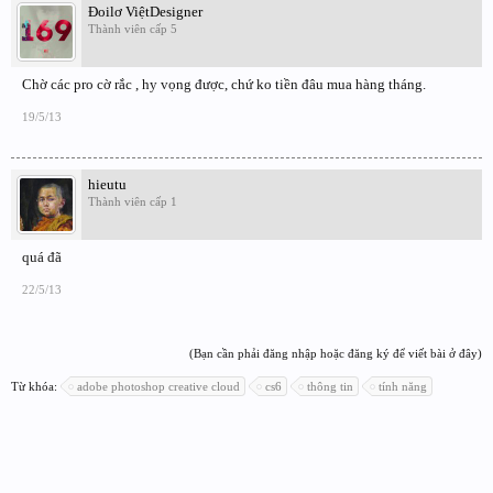
Đoilơ ViệtDesigner
Thành viên cấp 5
Chờ các pro cờ rắc , hy vọng được, chứ ko tiền đâu mua hàng tháng.
19/5/13
hieutu
Thành viên cấp 1
quá đã
22/5/13
(Bạn cần phải đăng nhập hoặc đăng ký để viết bài ở đây)
Từ khóa:
adobe photoshop creative cloud
cs6
thông tin
tính năng