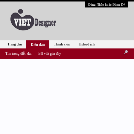
Đăng Nhập hoặc Đăng Ký
Trang chủ
Thành viên
Upload ảnh
Diễn đàn
Tìm trong diễn đàn
Bài viết gần đây