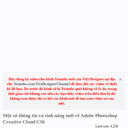
Hãy đăng ký subscribe kênh Youtube mới của Việt Designer tại địa
chỉ:
Youtube.com/VietDesignerChannel
để theo dõi các video về thiết
kế đồ họa. Do trước đó kênh cũ bị Youtube quét không rõ lý do, trong
thời gian chờ kháng cáo nếu các bạn thấy video trên diễn đàn bị die
không xem được thì có thể vào kênh mới để tìm xem video sơ cua
nhé.
Một số thông tin và tính năng mới về Adobe Photoshop
Creative Cloud CS6
Lượt xem: 4,258