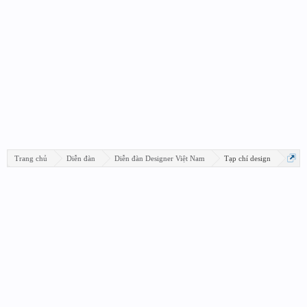
Trang chủ
Diễn đàn
Diễn đàn Designer Việt Nam
Tạp chí design