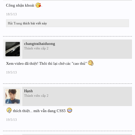
Công nhận khoái
.
18/5/13
Hải Trang
thích bài viết này
changtraihaiduong
Thành viên cấp 2
Xem video đã thiệt! Thôi thì lại chờ các "cao thủ"
19/5/13
Hạnh
Thành viên cấp 2
thích thiệt... mih vẫn đang CSS5
19/5/13