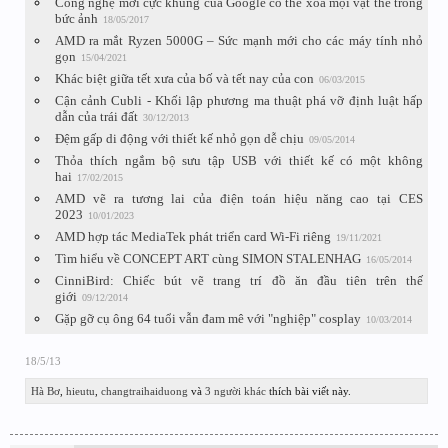
Công nghệ mới cực khủng của Google có thể xóa mọi vật thể trong
bức ảnh
18/05/2017
AMD ra mắt Ryzen 5000G – Sức mạnh mới cho các máy tính nhỏ
gọn
15/04/2021
Khác biệt giữa tết xưa của bố và tết nay của con
06/03/2015
Cận cảnh Cubli - Khối lập phương ma thuật phá vỡ định luật hấp
dẫn của trái đất
30/12/2013
Đệm gấp di động với thiết kế nhỏ gọn dễ chịu
09/05/2014
Thỏa thích ngắm bộ sưu tập USB với thiết kế có một không
hai
17/02/2015
AMD vẽ ra tương lai của điện toán hiệu năng cao tại CES
2023
10/01/2023
AMD hợp tác MediaTek phát triển card Wi-Fi riêng
19/11/2021
Tìm hiểu về CONCEPT ART cùng SIMON STALENHAG
16/05/2014
CinniBird: Chiếc bút vẽ trang trí đồ ăn đầu tiên trên thế
giới
09/12/2014
Gặp gỡ cụ ông 64 tuổi vẫn đam mê với "nghiệp" cosplay
10/03/2014
18/5/13
Hà Bơ
,
hieutu
,
changtraihaiduong
và
3 người khác
thích bài viết này.