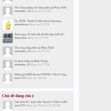
Thi công quảng cáo bảng hiệu tại Phan Thiết
alothietke_18
đăng vào
21/7/26
Tp. HCM. Thanh lý điện thoại Samsung...
anhsinhvien
đăng vào
15/7/26
Xem ngay 50 mẫu mộ đá đơn đẹp thiết kế...
dabaochau
đăng vào
13/7/26
Thi công bảng hiệu tại Phan Thiết
alothietke_18
đăng vào
9/7/26
In danh thiếp tại Bình Thuận
alothietke_02
đăng vào
7/7/26
Đánh giá AMD Ryzen 9 9950X: Vẫn là "ông...
meo1725
đăng vào
30/6/26
Chủ đề đáng chú ý
Cấu hình PC "quốc dân" Ryzen 5 5500 và RX...
meo1725
đăng vào
Thứ tư at 10:28 AM