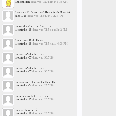
anhsinhvien
đăng vào
Thứ năm at 6:33 AM
Cấu hình PC "quốc dân" Ryzen 5 5500 và RX...
meo1725
đăng vào
Thứ tư at 10:28 AM
In standee giá rẻ tại Phan Thiết
alothietke_18
đăng vào
Thứ ba at 3:42 PM
Quảng cáo Bình Thuận
alothietke_18
đăng vào
Thứ hai at 4:00 PM
In bao thư nhanh rẻ đẹp
alothietke_07
đăng vào
30/7/26
In bao thư nhanh rẻ đẹp
alothietke_07
đăng vào
30/7/26
In băng rôn - banner tại Phan Thiết
alothietke_04
đăng vào
27/7/26
In bìa menu da theo yêu cầu
alothietke_15
đăng vào
23/7/26
In tem nhãn giá rẻ
alothietke_18
đăng vào
22/7/26