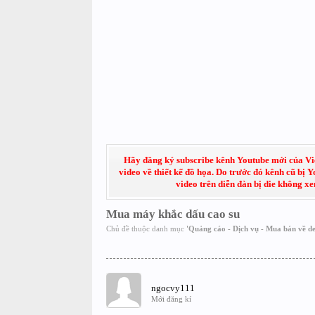
Hãy đăng ký subscribe kênh Youtube mới của Việt
video về thiết kế đồ họa. Do trước đó kênh cũ bị 
video trên diễn đàn bị die không x
Mua máy khắc dấu cao su
Chủ đề thuộc danh mục
'
Quảng cáo - Dịch vụ - Mua bán về de
ngocvy111
Mới đăng kí