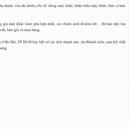
hụ thuộc vào rất nhiều yếu tố: dòng máy khắc, nhãn hiệu máy khắc, đơn vị bán
 giá máy khắc laser phù hợp nhất, các chính sách đi kèm tốt …thì bạn hãy lựa
vấn, báo giá và mua hàng.
n ở Hà Nội, TP HCM hay bất cứ các tỉnh thành nào. An Khánh luôn cam kết chất
hàng.