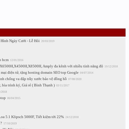
 Hình Ngày Cưới - Lễ Hỏi
20/03/2019
tp hcm
12/01/2016
X6500H,X4500H,X8500H, Amply đa kênh với nhiều tính năng độ
19/12/2018
 mại điện tử, tặng hosting domain SEO top Google
04/07/2014
h chống va đập trầy xước bảo vệ đồng hồ
07/08/2020
, bìa trình ký, Giá rẻ ( Bình Thạnh )
03/11/2017
3/2018
ptop
06/04/2015
 5.1 Klipsch 5000F, Tiết kiệm tới 22%
24/12/2018
n?
17/10/2019