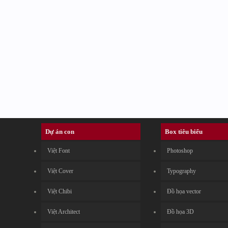
Dự án con
Box tiêu biểu
Việt Font
Photoshop
Việt Cover
Typography
Việt Chibi
Đồ họa vector
Việt Architect
Đồ họa 3D