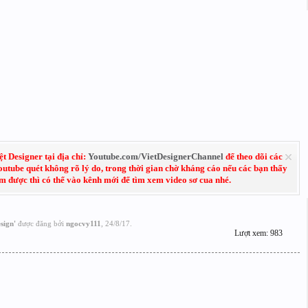
 Designer tại địa chỉ:
Youtube.com/VietDesignerChannel
để theo dõi các
Youtube quét không rõ lý do, trong thời gian chờ kháng cáo nếu các bạn thấy
em được thì có thể vào kênh mới để tìm xem video sơ cua nhé.
sign
'
được đăng bởi
ngocvy111
,
24/8/17
.
Lượt xem: 983