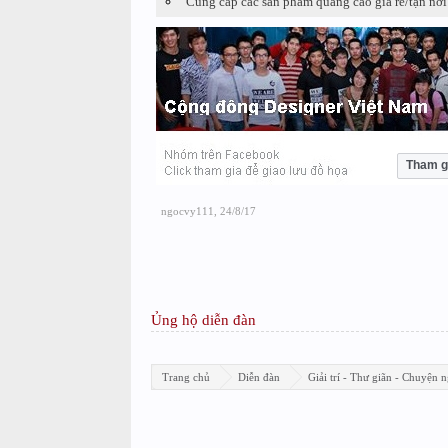
Cung cấp các sản phẩm quảng cáo giá rẻ/tận nơi
Tham g
ngocvy111
,
24/8/17
Ủng hộ diễn đàn
Trang chủ
Diễn đàn
Giải trí - Thư giãn - Chuyện n