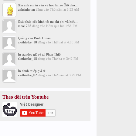
Xin anh em tư vấn về học lái xe Ôtô cho...
anhsinhvien
đăng vào
Thứ năm at 6:33 AM
Giải pháp cấu hình tối ưu chi phí và hiệu...
meo1725
đăng vào
Hôm qua lúc 1:58 PM
Quảng cáo Bình Thuận
alothietke_18
đăng vào
Thứ hai at 4:00 PM
In standee giá rẻ tại Phan Thiết
alothietke_18
đăng vào
Thứ ba at 3:42 PM
In danh thiếp giá rẻ
alothietke_02
đăng vào
Thứ năm at 3:29 PM
Theo dõi trên Youtube