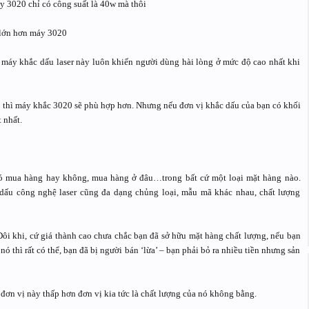
y 3020 chỉ có công suất là 40w mà thôi
 lớn hơn máy 3020
máy khắc dấu laser này luôn khiến người dùng hài lòng ở mức độ cao nhất khi
thì máy khắc 3020 sẽ phù hợp hơn. Nhưng nếu đơn vị khắc dấu của bạn có khối
 nhất.
có mua hàng hay không, mua hàng ở đâu…trong bất cứ một loại mặt hàng nào.
dấu công nghệ laser cũng đa dạng chủng loại, mẫu mã khác nhau, chất lượng
ôi khi, cứ giá thành cao chưa chắc bạn đã sở hữu mặt hàng chất lượng, nếu bạn
ó thì rất có thể, bạn đã bị người bán ‘lừa’ – bạn phải bỏ ra nhiều tiền nhưng sản
 đơn vị này thấp hơn đơn vị kia tức là chất lượng của nó không bằng.