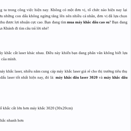
 ta trong công việc hiện nay. Không có một đơn vị, tổ chức nào hiện nay lại
ữu những con dấu không ngừng tăng lên nên nhiều cá nhân, đơn vị đã lựa chọn
thu được lợi nhuận cực cao. Bạn đang tìm
mua máy khắc dấu cao su
? Bạn đang
 Khánh đi tìm câu trả lời nhé!
máy khắc cắt laser khác nhau. Điều này khiến bạn đang phân vân không biết lựa
 của mình.
y khắc laser, nhiều năm cung cáp máy khắc laser giá rẻ cho thị trường tiêu thụ
ấu laser tốt nhất hiện nay, đó là:
máy khắc dấu laser 3020
và
máy khắc dấu
hổ khắc cắt lớn hơn máy khắc 3020 (30x20cm)
 khắc nhanh hơn