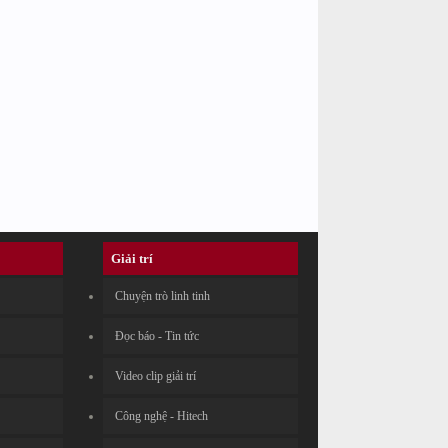
Giải trí
Chuyện trò linh tinh
Đọc báo - Tin tức
Video clip giải trí
Công nghệ - Hitech