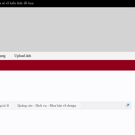
a sẻ về kiến thức đồ họa.
dụng
Upload ảnh
goài lề
Quảng cáo - Dịch vụ - Mua bán về design