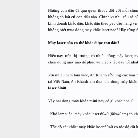
Những con dấu đã quá quen thuộc đối với mỗi chúng
không có bất cứ con dấu nào. Chính vì nhu cầu sở h
kinh doanh khắc dấu, khắc dấu theo yêu cầu hàng và 
không biết mua dòng máy khắc laser nào? Hãy cùng An
Máy laser nào có thể khắc được con dấu?
Hiện nay, trên thị trường có nhiều dòng máy laser, 
chọn dòng máy nào để phục vụ việc khắc dấu tốt nhất
Với nhiều năm làm việc, An Khánh sử dụng các loại má
tại Việt Nam, An Khánh xin đưa ra 2 dòng máy khắc d
laser 6040
.
Vậy hai dòng
máy khắc mini
này có gì khác nhau?
· Khổ làm việc: máy khắc laser 6040 (60x40cm) có k
· Tốc độ cắt khắc: máy khắc laser 6040 có tốc độ cắt