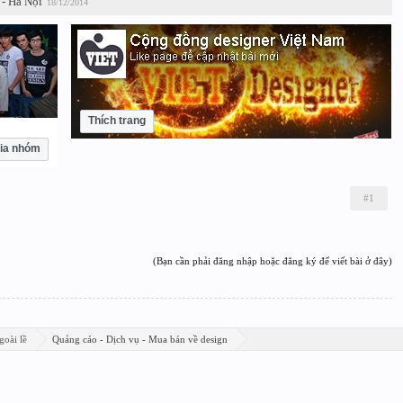
 - Hà Nội
18/12/2014
Thích trang
ia nhóm
#1
(Bạn cần phải đăng nhập hoặc đăng ký để viết bài ở đây)
goài lề
Quảng cáo - Dịch vụ - Mua bán về design