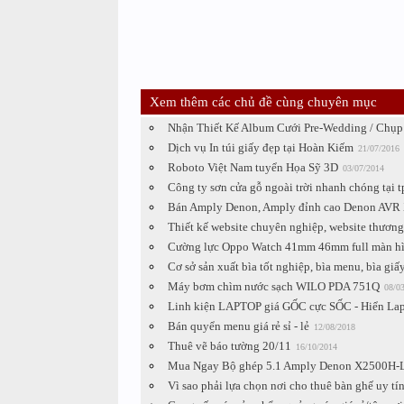
Xem thêm các chủ đề cùng chuyên mục
Nhận Thiết Kế Album Cưới Pre-Wedding / Chụp
Dịch vụ In túi giấy đẹp tại Hoàn Kiếm
21/07/2016
Roboto Việt Nam tuyển Họa Sỹ 3D
03/07/2014
Công ty sơn cửa gỗ ngoài trời nhanh chóng tại 
Bán Amply Denon, Amply đỉnh cao Denon AVR 
Thiết kế website chuyên nghiệp, website thương
Cường lực Oppo Watch 41mm 46mm full màn hìn
Cơ sở sản xuất bìa tốt nghiệp, bìa menu, bìa giấy
Máy bơm chìm nước sạch WILO PDA 751Q
08/0
Linh kiện LAPTOP giá GỐC cực SỐC - Hiển La
Bán quyển menu giá rẻ sỉ - lẻ
12/08/2018
Thuê vẽ báo tường 20/11
16/10/2014
Mua Ngay Bộ ghép 5.1 Amply Denon X2500H-Loa
Vì sao phải lựa chọn nơi cho thuê bàn ghế uy tí