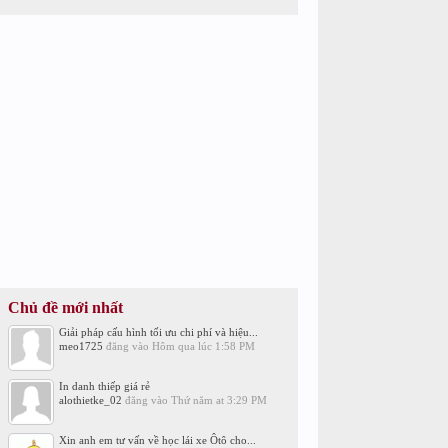
Chủ đề mới nhất
Giải pháp cấu hình tối ưu chi phí và hiệu...
meo1725
đăng vào
Hôm qua lúc 1:58 PM
In danh thiếp giá rẻ
alothietke_02
đăng vào
Thứ năm at 3:29 PM
Xin anh em tư vấn về học lái xe Ôtô cho...