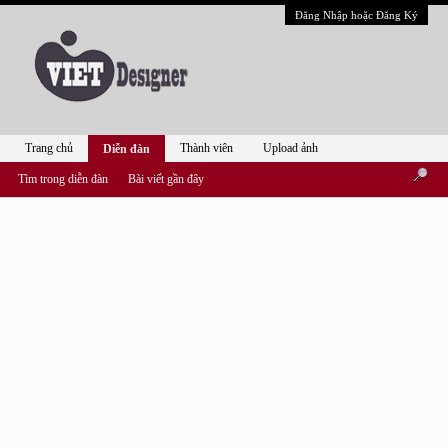
Đăng Nhập hoặc Đăng Ký
Trang chủ
Thành viên
Upload ảnh
Diễn đàn
Tìm trong diễn đàn
Bài viết gần đây