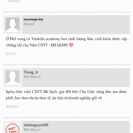
24/10/15
tuyetngo.hy
Banned
Ở Phố vọng có Vnskills academy học chất lượng lắm, cuối khóa được cấp
chứng chỉ của Viện CNTT - ĐH QGHN
3/11/15
Ttung_tt
Mới đăng kí
Itplus bên viện CNTT Đh Quốc gia HN bên Cầu Giấy cũng đào tạo được
phết, học theo dự án thực tế, tài liệu từ doanh nghiệp gửi về
30/11/15
minhnguyen06
Mới đăng kí