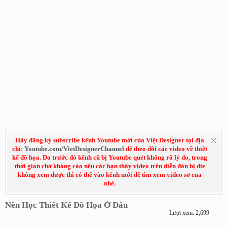
Hãy đăng ký subscribe kênh Youtube mới của Việt Designer tại địa
chỉ:
Youtube.com/VietDesignerChannel
để theo dõi các video về thiết
kế đồ họa. Do trước đó kênh cũ bị Youtube quét không rõ lý do, trong
thời gian chờ kháng cáo nếu các bạn thấy video trên diễn đàn bị die
không xem được thì có thể vào kênh mới để tìm xem video sơ cua
nhé.
Nên Học Thiết Kế Đồ Họa Ở Đâu
Lượt xem: 2,699