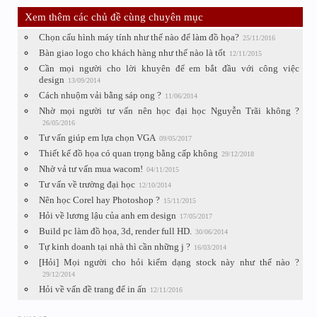
Xem thêm các chủ đề cùng chuyên mục
Chọn cấu hình máy tính như thế nào để làm đồ họa?
25/11/2016
Bàn giao logo cho khách hàng như thế nào là tốt
12/11/2015
Cần mọi người cho lời khuyên để em bắt đầu với công việc
design
13/09/2014
Cách nhuộm vải bằng sáp ong ?
11/06/2014
Nhờ mọi người tư vấn nên học đại học Nguyễn Trãi không ?
26/05/2016
Tư vấn giúp em lựa chọn VGA
09/05/2017
Thiết kế đồ họa có quan trọng bằng cấp không
29/12/2018
Nhờ vả tư vấn mua wacom!
04/11/2015
Tư vấn về trường đại học
12/10/2014
Nên học Corel hay Photoshop ?
15/11/2015
Hỏi về lương lậu của anh em design
17/05/2017
Build pc làm đồ họa, 3d, render full HD.
30/06/2014
Tự kinh doanh tại nhà thì cần những j ?
16/03/2014
[Hỏi] Mọi người cho hỏi kiếm dạng stock này như thế nào ?
29/12/2014
Hỏi về vấn đề trang để in ấn
12/11/2016