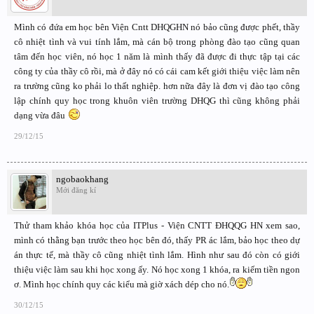
Mình có đứa em học bên Viện Cntt DHQGHN nó bảo cũng được phết, thầy
cô nhiệt tình và vui tính lắm, mà cán bộ trong phòng đào tạo cũng quan
tâm đến học viên, nó học 1 năm là mình thấy đã được đi thực tập tại các
công ty của thầy cô rồi, mà ở đây nó có cái cam kết giới thiệu việc làm nên
ra trường cũng ko phải lo thất nghiệp. hơn nữa đây là đơn vị đào tạo công
lập chính quy học trong khuôn viên trường DHQG thì cũng không phải
dạng vừa đâu
29/12/15
ngobaokhang
Mới đăng kí
Thử tham khảo khóa học của ITPlus - Viện CNTT ĐHQQG HN xem sao,
mình có thằng bạn trước theo học bên đó, thấy PR ác lắm, bảo học theo dự
án thực tế, mà thầy cô cũng nhiệt tình lắm. Hình như sau đó còn có giới
thiệu việc làm sau khi học xong ấy. Nó học xong 1 khóa, ra kiếm tiền ngon
ơ. Mình học chính quy các kiểu mà giờ xách dép cho nó.
30/12/15