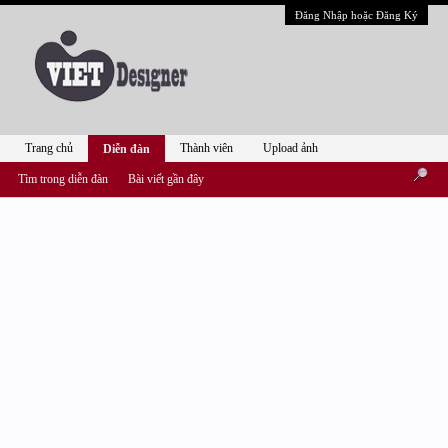
Đăng Nhập hoặc Đăng Ký
Trang chủ
Thành viên
Upload ảnh
Diễn đàn
Tìm trong diễn đàn
Bài viết gần đây