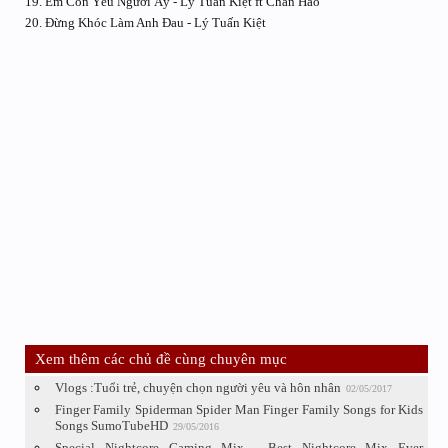
19. Em Còn Yêu Người Ấy - Lý Tuấn Kiệt ft Chấn Hào
20. Đừng Khóc Làm Anh Đau - Lý Tuấn Kiệt
Xem thêm các chủ đề cùng chuyên mục
Vlogs :Tuổi trẻ, chuyện chọn người yêu và hôn nhân
02/05/2017
Finger Family Spiderman Spider Man Finger Family Songs for Kids
Songs SumoTubeHD
29/05/2016
Special Nightcore Gaming Mix - Best Nightcore Mix Ever