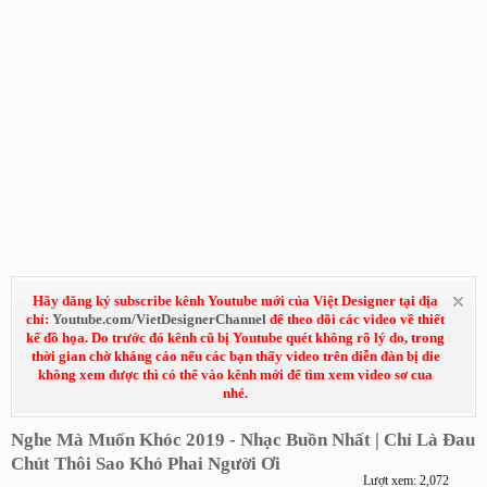
Hãy đăng ký subscribe kênh Youtube mới của Việt Designer tại địa
chỉ:
Youtube.com/VietDesignerChannel
để theo dõi các video về thiết
kế đồ họa. Do trước đó kênh cũ bị Youtube quét không rõ lý do, trong
thời gian chờ kháng cáo nếu các bạn thấy video trên diễn đàn bị die
không xem được thì có thể vào kênh mới để tìm xem video sơ cua
nhé.
Nghe Mà Muốn Khóc 2019 - Nhạc Buồn Nhất | Chỉ Là Đau
Chút Thôi Sao Khó Phai Người Ơi
Lượt xem: 2,072