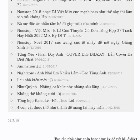
22
02/12/2015
Nonstop 2018 nhạc DJ Việt Mix cực mạnh bass như thế này thì làm
sao mà không lên
22/06/2017
Bà mẹ độc ác nhẫn tâm bỏ đi giọt máu của mình
25/03/2016
Nonstop - Việt Mix - E Là Con Thuyền Cô Đơn Tổng Hợp 37 Track
Hay Nhất 2022 Mix By DJ T
16/11/2022
Nonstop Noel 2017 cực xung cực tê nhảy đê mê ngày Giáng
Sinh
24/12/2016
Từng Yêu - Phan Duy Anh | COVER DIG DIDZAY | Bản Cover Da
Diết Nhất
07/09/2019
Animation 2D
21/03/2017
Nightcore - Anh Nhớ Em Nhiều Lắm - Cao Tùng Anh
12/05/2017
Lau nhà kiểu mới =))
06/07/2014
Như Quỳnh - Những ca khúc nhẹ nhàng sâu lắng!
30/12/2015
Không thể không cười =))
04/04/2015
Tổng hợp Karaoke - Hát Theo Lời
16/02/2016
4 con vật được thờ như thánh để mang lại may mắn
14/02/2016
21/5/19
(Bạn cần phải đăng nhập hoặc đăng ký để viết bài ở đây)