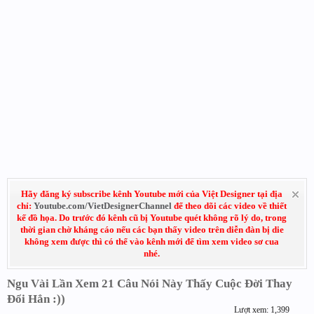
Hãy đăng ký subscribe kênh Youtube mới của Việt Designer tại địa
chỉ:
Youtube.com/VietDesignerChannel
để theo dõi các video về thiết
kế đồ họa. Do trước đó kênh cũ bị Youtube quét không rõ lý do, trong
thời gian chờ kháng cáo nếu các bạn thấy video trên diễn đàn bị die
không xem được thì có thể vào kênh mới để tìm xem video sơ cua
nhé.
Ngu Vài Lần Xem 21 Câu Nói Này Thấy Cuộc Đời Thay
Đổi Hẳn :))
Lượt xem: 1,399