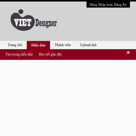
Đăng Nhập hoặc Đăng Ký
Trang chủ
Thành viên
Upload ảnh
Diễn đàn
Tìm trong diễn đàn
Bài viết gần đây