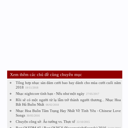
Xem thêm các chủ đề cùng chuyên mục
Tổng hợp nhạc sàn đám cưới bao hay dành cho mùa cưới cuối năm
2018
19/11/2018
Nhạc nightcore tình bạn - Nếu như một ngày
27/05/2017
Rồi sẽ có một người từ lạ lẫm trở thành người thương... Nhạc Hoa
Bất Hủ Buồn Nhất
06/02/2018
Nhạc Hoa Buồn Tâm Trạng Hay Nhất Về Tình Yêu - Chinese Love
Songs
30/05/2016
Chuyện công sở: Ảo tưởng vs. Thực tế
22/10/2015
Best Of EDM #5 | Best Of NCS (NocopyrightSounds) 2016