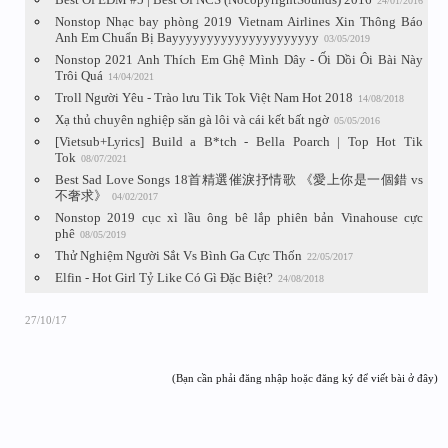
24/01/2016
Nonstop Nhạc bay phòng 2019 Vietnam Airlines Xin Thông Báo
Anh Em Chuẩn Bị Bayyyyyyyyyyyyyyyyyyyyy
03/05/2019
Nonstop 2021 Anh Thích Em Ghệ Mình Dây - Ối Dồi Ôi Bài Này
Trôi Quá
14/04/2021
Troll Người Yêu - Trào lưu Tik Tok Việt Nam Hot 2018
14/08/2018
Xạ thủ chuyên nghiệp săn gà lôi và cái kết bất ngờ
05/05/2016
[Vietsub+Lyrics] Build a B*tch - Bella Poarch | Top Hot Tik
Tok
08/07/2021
Best Sad Love Songs 18首精選催淚抒情歌 《愛上你是一個錯 vs
不奢求》
04/02/2017
Nonstop 2019 cục xì lầu ông bê lắp phiên bản Vinahouse cực
phê
08/05/2019
Thử Nghiệm Người Sắt Vs Bình Ga Cực Thốn
22/05/2017
Elfin - Hot Girl Tỷ Like Có Gì Đặc Biệt?
24/08/2018
27/10/17
(Bạn cần phải đăng nhập hoặc đăng ký để viết bài ở đây)