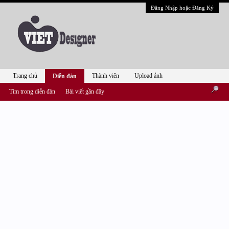
Đăng Nhập hoặc Đăng Ký
Trang chủ
Thành viên
Upload ảnh
Diễn đàn
Tìm trong diễn đàn
Bài viết gần đây