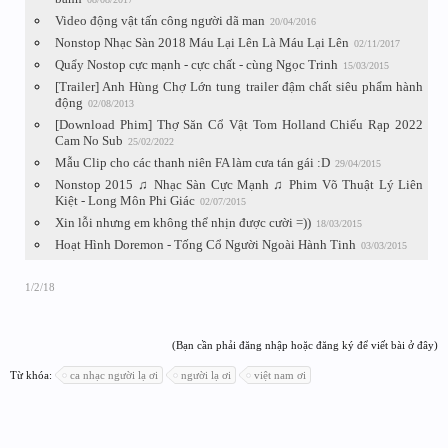
Video động vật tấn công người dã man
20/04/2016
Nonstop Nhạc Sàn 2018 Máu Lại Lên Là Máu Lại Lên
02/11/2017
Quẩy Nostop cực mạnh - cực chất - cùng Ngọc Trinh
15/03/2015
[Trailer] Anh Hùng Chợ Lớn tung trailer đậm chất siêu phẩm hành
động
02/08/2013
[Download Phim] Thợ Săn Cổ Vật Tom Holland Chiếu Rạp 2022
Cam No Sub
25/02/2022
Mẫu Clip cho các thanh niên FA làm cưa tán gái :D
29/04/2015
Nonstop 2015 ♫ Nhạc Sàn Cực Mạnh ♫ Phim Võ Thuật Lý Liên
Kiệt - Long Môn Phi Giác
02/07/2015
Xin lỗi nhưng em không thể nhịn được cười =))
18/03/2015
Hoạt Hình Doremon - Tống Cổ Người Ngoài Hành Tinh
03/03/2015
1/2/18
(Bạn cần phải đăng nhập hoặc đăng ký để viết bài ở đây)
Từ khóa:
ca nhạc người lạ ơi
người lạ ơi
việt nam ơi