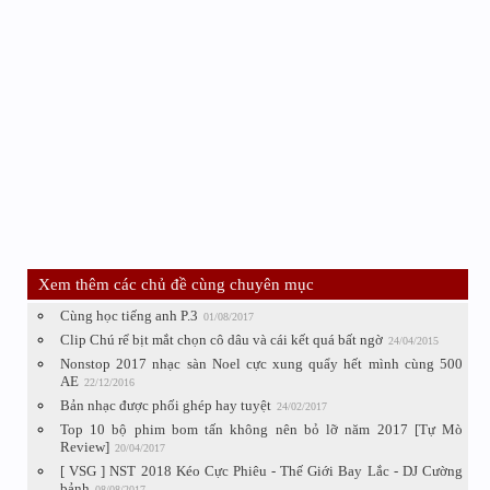
Xem thêm các chủ đề cùng chuyên mục
Cùng học tiếng anh P.3
01/08/2017
Clip Chú rể bịt mắt chọn cô dâu và cái kết quá bất ngờ
24/04/2015
Nonstop 2017 nhạc sàn Noel cực xung quẩy hết mình cùng 500
AE
22/12/2016
Bản nhạc được phối ghép hay tuyệt
24/02/2017
Top 10 bộ phim bom tấn không nên bỏ lỡ năm 2017 [Tự Mò
Review]
20/04/2017
[ VSG ] NST 2018 Kéo Cực Phiêu - Thế Giới Bay Lắc - DJ Cường
bảnh
08/08/2017