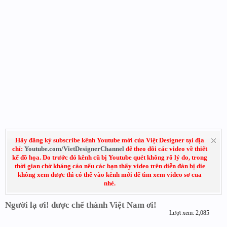
Hãy đăng ký subscribe kênh Youtube mới của Việt Designer tại địa
chỉ:
Youtube.com/VietDesignerChannel
để theo dõi các video về thiết
kế đồ họa. Do trước đó kênh cũ bị Youtube quét không rõ lý do, trong
thời gian chờ kháng cáo nếu các bạn thấy video trên diễn đàn bị die
không xem được thì có thể vào kênh mới để tìm xem video sơ cua
nhé.
Người lạ ơi! được chế thành Việt Nam ơi!
Lượt xem: 2,085