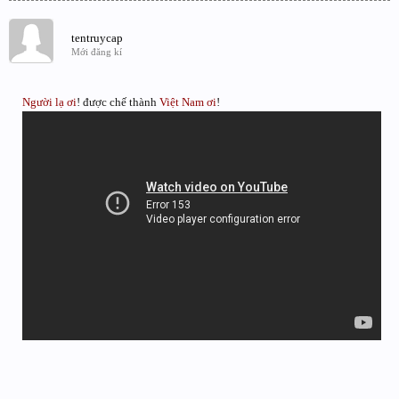
tentruycap
Mới đăng kí
Người lạ ơi
! được chế thành
Việt Nam ơi
!