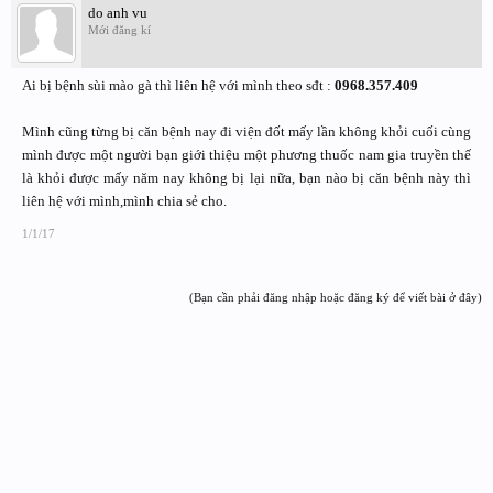
do anh vu
Mới đăng kí
Ai bị bệnh sùi mào gà thì liên hệ với mình theo sđt :
0968.357.409
Mình cũng từng bị căn bệnh nay đi viện đốt mấy lần không khỏi cuối cùng
mình được một người bạn giới thiệu một phương thuốc nam gia truyền thế
là khỏi được mấy năm nay không bị lại nữa, bạn nào bị căn bệnh này thì
liên hệ với mình,mình chia sẻ cho.
1/1/17
(Bạn cần phải đăng nhập hoặc đăng ký để viết bài ở đây)