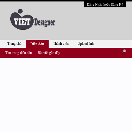
Đăng Nhập hoặc Đăng Ký
Trang chủ
Thành viên
Upload ảnh
Diễn đàn
Tìm trong diễn đàn
Bài viết gần đây