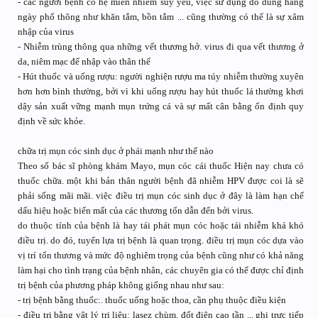
- các người bệnh có hệ miễn nhiễm suy yếu, việc sử dụng đồ dùng hàng
ngày phổ thông như khăn tắm, bồn tắm ... cũng thường có thể là sự xâm
nhập của virus
- Nhiễm trùng thông qua những vết thương hở. virus đi qua vết thương ở
da, niêm mạc để nhập vào thân thể
- Hút thuốc và uống rượu: người nghiện rượu ma túy nhiễm thường xuyên
hơn hơn bình thường, bởi vì khi uống rượu hay hút thuốc lá thường khơi
dậy sản xuất vững mạnh mụn trứng cá và sự mất cân bằng ổn định quy
định về sức khỏe.
chữa trị mụn cóc sinh dục ở phái mạnh như thế nào
Theo số bác sĩ phòng khám Mayo, mụn cóc cái thuốc Hiện nay chưa có
thuốc chữa. một khi bản thân người bệnh đã nhiễm HPV được coi là sẽ
phải sống mãi mãi. việc điều trị mụn cóc sinh dục ở đây là làm hạn chế
dấu hiệu hoặc biến mất của các thương tổn dẫn đến bởi virus.
do thuộc tính của bệnh là hay tái phát mụn cóc hoặc tái nhiễm khá khó
điều trị. do đó, tuyển lựa trị bệnh là quan trọng. điều trị mụn cóc dựa vào
vị trí tổn thương và mức độ nghiêm trọng của bệnh cũng như có khả năng
làm hại cho tình trạng của bệnh nhân, các chuyên gia có thể được chỉ định
trị bệnh của phương pháp không giống nhau như sau:
- trị bệnh bằng thuốc:. thuốc uống hoặc thoa, cần phụ thuộc điều kiện
- điều trị bằng vật lý trị liệu: lasez chùm, đốt điện cao tần ... ghi trực tiếp