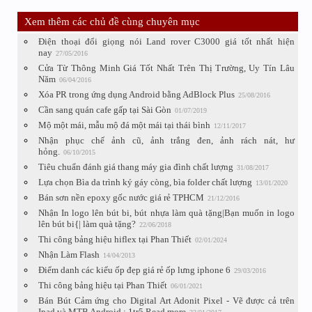
Xem thêm các chủ đề cùng chuyên mục
Điện thoại đổi giọng nói Land rover C3000 giá tốt nhất hiện
nay
27/05/2016
Cửa Từ Thông Minh Giá Tốt Nhất Trên Thị Trường, Uy Tín Lâu
Năm
06/04/2016
Xóa PR trong ứng dụng Android bằng AdBlock Plus
25/08/2016
Cần sang quán cafe gấp tại Sài Gòn
01/07/2019
Mộ một mái, mẫu mộ đá một mái tại thái bình
12/11/2017
Nhận phục chế ảnh cũ, ảnh trắng đen, ảnh rách nát, hư
hỏng.
06/10/2015
Tiêu chuẩn đánh giá thang máy gia đình chất lượng
31/08/2017
Lựa chọn Bìa da trình ký gáy còng, bìa folder chất lượng
13/01/2020
Bán sơn nền epoxy gốc nước giá rẻ TPHCM
21/12/2016
Nhận In logo lên bút bi, bút nhựa làm quà tặng|Bạn muốn in logo
lên bút bi{| làm quà tặng?
22/06/2018
Thi công bảng hiệu hiflex tại Phan Thiết
02/01/2024
Nhận Làm Flash
14/04/2013
Điểm danh các kiểu ốp đẹp giá rẻ ốp lưng iphone 6
29/03/2016
Thi công bảng hiệu tại Phan Thiết
06/01/2021
Bán Bút Cảm ứng cho Digital Art Adonit Pixel - Vẽ được cả trên
Ipad và MTB Android : 1tr5 Read more