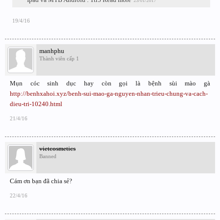
23/01/2017
19/4/16
manhphu
Thành viên cấp 1
Mụn cóc sinh dục hay còn gọi là bệnh sùi mào gà
http://benhxahoi.xyz/benh-sui-mao-ga-nguyen-nhan-trieu-chung-va-cach-
dieu-tri-10240.html
21/4/16
vietcosmetics
Banned
Cám ơn bạn đã chia sẻ?
22/4/16