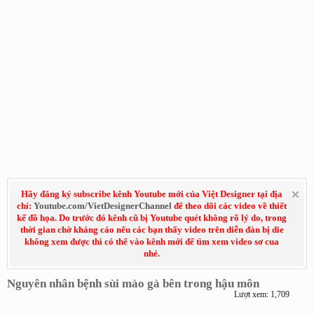
Hãy đăng ký subscribe kênh Youtube mới của Việt Designer tại địa
chỉ:
Youtube.com/VietDesignerChannel
để theo dõi các video về thiết
kế đồ họa. Do trước đó kênh cũ bị Youtube quét không rõ lý do, trong
thời gian chờ kháng cáo nếu các bạn thấy video trên diễn đàn bị die
không xem được thì có thể vào kênh mới để tìm xem video sơ cua
nhé.
Nguyên nhân bệnh sùi mào gà bên trong hậu môn
Lượt xem: 1,709