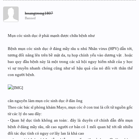
hoangtrong1807
Banned
Mụn cóc sinh dục ở phái mạnh được chữa bệnh như
Bệnh mụn cóc sinh dục ở đáng mầy râu u nhú Nhân virus (HPV) dẫn tới,
tương đối nâng lên trên bề mặt da, tụ họp chính yếu vào dương vật . hoặc
bao quy đầu bệnh này là một trong các xã hội nguy hiểm nhất của y học
vì sự truyền nhanh chóng cũng như số hậu quả của nó đối với thân thể
con người bệnh.
căn nguyên làm mụn cóc sinh dục ở đàn ông
Theo các bác sĩ phòng khám Mayo, mụn cóc ở con trai là cốt tử nguồn gốc
từ các lý do sau đây:
- Quan hệ dục tình không an toàn:. đây là duyên cớ chính dẫn đến mụn
bệnh ở đáng mầy râu, rất cao người cơ bản có 1 mối quan hệ tới rất nhiều
đối tác dục tình có nguy cơ lây lan là khá cao