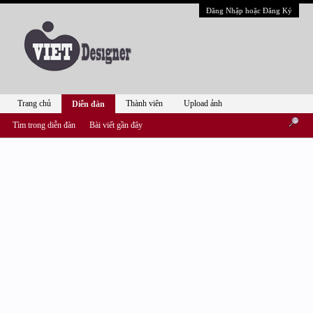
Đăng Nhập hoặc Đăng Ký
Trang chủ
Thành viên
Upload ảnh
Diễn đàn
Tìm trong diễn đàn
Bài viết gần đây