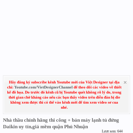
Hãy đăng ký subscribe kênh Youtube mới của Việt Designer tại địa
chỉ:
Youtube.com/VietDesignerChannel
để theo dõi các video về thiết
kế đồ họa. Do trước đó kênh cũ bị Youtube quét không rõ lý do, trong
thời gian chờ kháng cáo nếu các bạn thấy video trên diễn đàn bị die
không xem được thì có thể vào kênh mới để tìm xem video sơ cua
nhé.
Nhà thầu chính hãng thi công + bán máy lạnh tủ đứng
Daikin uy tín,giá mềm quận Phú Nhuận
Lượt xem: 644