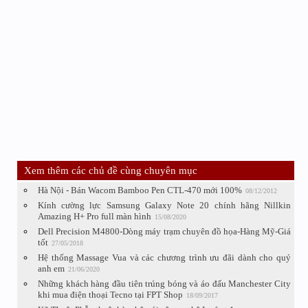
Xem thêm các chủ đề cùng chuyên mục
Hà Nội - Bán Wacom Bamboo Pen CTL-470 mới 100%
08/12/2012
Kính cường lực Samsung Galaxy Note 20 chính hãng Nillkin
Amazing H+ Pro full màn hình
15/08/2020
Dell Precision M4800-Dòng máy trạm chuyên đồ họa-Hàng Mỹ-Giá
tốt
27/05/2018
Hệ thống Massage Vua và các chương trình ưu đãi dành cho quý
anh em
21/06/2020
Những khách hàng đầu tiên trúng bóng và áo đấu Manchester City
khi mua điện thoại Tecno tại FPT Shop
18/09/2017