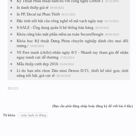
Kỹ Thuật Phẫu thuật hàm hô với công nghệ Lerfort 1
31/12/2015
In danh thiếp giá rẻ
09/03/2022
In PP, Decal tại Phan Thiết
05/11/2021
Đặc tính nổi bật của công nghệ số mã vạch ngày nay
01/12/2015
S-SALE - Ứng dụng quản lí hệ thống bán hàng
29/10/2015
Khóa cứng bảo mật phần mềm an toàn SecureDongle
09/05/2016
Khóa học Kỹ thuật Dựng Phim chuyên nghiệp dành cho mọi đối
tượng./
16/05/2014
Vẽ Free tranh (chibi) nhân ngày 8/3 - Nhanh tay tham gia để nhận
ngay tranh cực dễ thương
17/02/2014
Mẫu thiệp cưới đẹp 2016
25/04/2016
Lí do bạn nên chọn Dàn mini Denon D-T1, thiết kế nhỏ gọn, tính
năng nổi bật, giá cực rẻ
30/10/2018
29/1/21
(Bạn cần phải đăng nhập hoặc đăng ký để viết bài ở đây)
Từ khóa:
máy lạnh tủ đứng