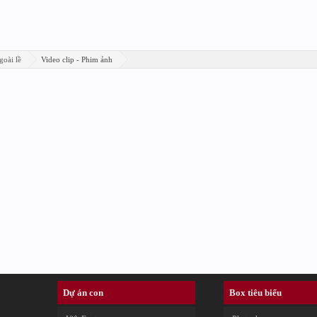
goài lề
Video clip - Phim ảnh
Dự án con
Box tiêu biểu