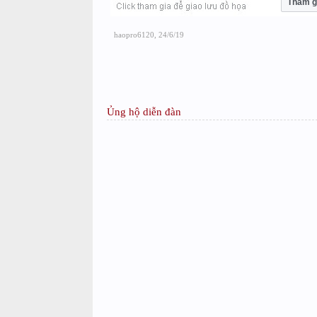
Tham g
haopro6120
,
24/6/19
Ủng hộ diễn đàn