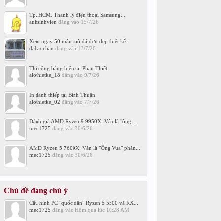
Tp. HCM. Thanh lý điện thoại Samsung...
anhsinhvien
đăng vào
15/7/26
Xem ngay 50 mẫu mộ đá đơn đẹp thiết kế...
dabaochau
đăng vào
13/7/26
Thi công bảng hiệu tại Phan Thiết
alothietke_18
đăng vào
9/7/26
In danh thiếp tại Bình Thuận
alothietke_02
đăng vào
7/7/26
Đánh giá AMD Ryzen 9 9950X: Vẫn là "ông...
meo1725
đăng vào
30/6/26
AMD Ryzen 5 7600X: Vẫn là "Ông Vua" phân...
meo1725
đăng vào
30/6/26
Chủ đề đáng chú ý
Cấu hình PC "quốc dân" Ryzen 5 5500 và RX...
meo1725
đăng vào
Hôm qua lúc 10:28 AM