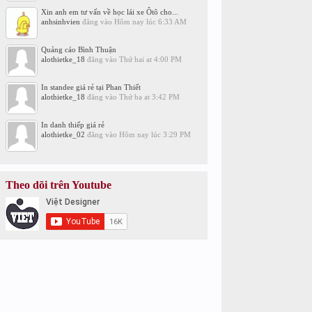
Xin anh em tư vấn về học lái xe Ôtô cho...
anhsinhvien
đăng vào
Hôm nay lúc 6:33 AM
Quảng cáo Bình Thuận
alothietke_18
đăng vào
Thứ hai at 4:00 PM
In standee giá rẻ tại Phan Thiết
alothietke_18
đăng vào
Thứ ba at 3:42 PM
In danh thiếp giá rẻ
alothietke_02
đăng vào
Hôm nay lúc 3:29 PM
Theo dõi trên Youtube