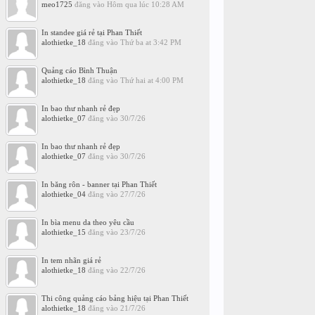
meo1725
đăng vào
Hôm qua lúc 10:28 AM
In standee giá rẻ tại Phan Thiết
alothietke_18
đăng vào
Thứ ba at 3:42 PM
Quảng cáo Bình Thuận
alothietke_18
đăng vào
Thứ hai at 4:00 PM
In bao thư nhanh rẻ đẹp
alothietke_07
đăng vào
30/7/26
In bao thư nhanh rẻ đẹp
alothietke_07
đăng vào
30/7/26
In băng rôn - banner tại Phan Thiết
alothietke_04
đăng vào
27/7/26
In bìa menu da theo yêu cầu
alothietke_15
đăng vào
23/7/26
In tem nhãn giá rẻ
alothietke_18
đăng vào
22/7/26
Thi công quảng cáo bảng hiệu tại Phan Thiết
alothietke_18
đăng vào
21/7/26