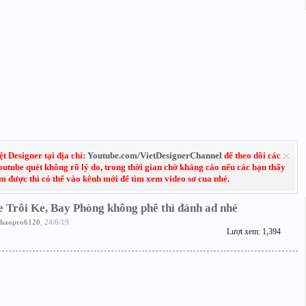
 Designer tại địa chỉ:
Youtube.com/VietDesignerChannel
để theo dõi các
Youtube quét không rõ lý do, trong thời gian chờ kháng cáo nếu các bạn thấy
em được thì có thể vào kênh mới để tìm xem video sơ cua nhé.
 Trôi Ke, Bay Phòng không phê thì đánh ad nhé
haopro6120
,
24/6/19
.
Lượt xem: 1,394