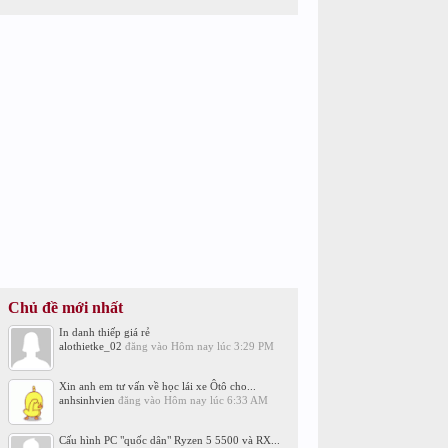
Chủ đề mới nhất
In danh thiếp giá rẻ
alothietke_02
đăng vào
Hôm nay lúc 3:29 PM
Xin anh em tư vấn về học lái xe Ôtô cho...
anhsinhvien
đăng vào
Hôm nay lúc 6:33 AM
Cấu hình PC "quốc dân" Ryzen 5 5500 và RX...