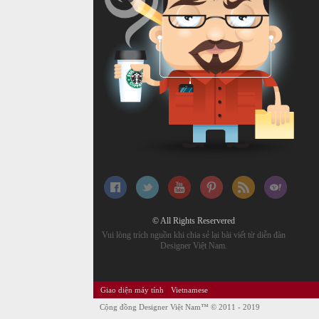
© All Rights Reservered
Vui lòng trích nguồn khi chia sẻ lại bài viết từ diễn đàn
Designer Việt Nam.
Giao diện máy tính
Vietnamese
Cộng đồng Designer Việt Nam™
© 2011 - 2019