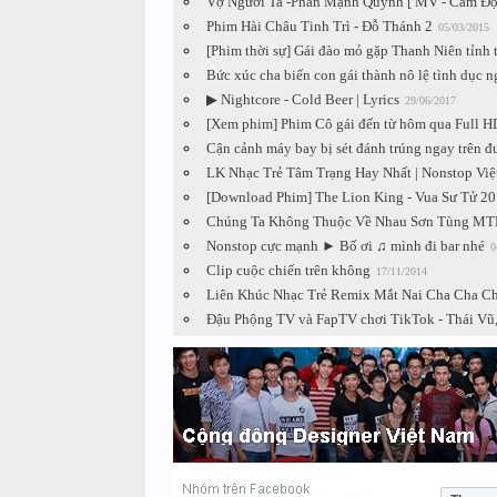
Vợ Người Ta -Phan Mạnh Quỳnh [ MV - Cảm Độ
Phim Hài Châu Tinh Trì - Đỗ Thánh 2
05/03/2015
[Phim thời sự] Gái đào mỏ gặp Thanh Niên tỉnh 
Bức xúc cha biến con gái thành nô lệ tình dục 
▶ Nightcore - Cold Beer | Lyrics
29/06/2017
[Xem phim] Phim Cô gái đến từ hôm qua Full HD
Cận cảnh máy bay bị sét đánh trúng ngay trên 
LK Nhạc Trẻ Tâm Trạng Hay Nhất | Nonstop Việ
[Download Phim] The Lion King - Vua Sư Tử 
Chúng Ta Không Thuộc Về Nhau Sơn Tùng MTP 
Nonstop cực mạnh ► Bố ơi ♫ mình đi bar nhé
0
Clip cuộc chiến trên không
17/11/2014
Liên Khúc Nhạc Trẻ Remix Mắt Nai Cha Cha C
Đậu Phộng TV và FapTV chơi TikTok - Thái Vũ