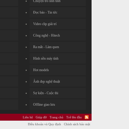
Chuyện trò linh tinh
Đọc báo - Tin tức
Video clip giải trí
Công nghệ - Hitech
Ra mắt - Làm quen
Hình nền máy tính
Hot models
Ảnh đẹp nghệ thuật
Sự kiện - Cuộc thi
Offline giao lưu
Liên hệ
Giúp đỡ
Trang chủ
Trở lên đầu
Điều khoản và Quy định
Chính sách bảo mật