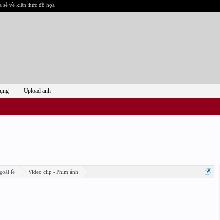
a sẻ về kiến thức đồ họa.
dụng
Upload ảnh
goài lề
Video clip - Phim ảnh