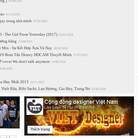
ng ]
10/09/2015
táo
01/12/2013
ngay trong nhà mình
07/01/2016
 - The Girl From Yesterday (2017)
02/01/2018
đường băng
22/08/2015
t Mix - Sự Kết Hợp Xưa Và Nay
30/05/2016
2019 Bom Tấn Disney HDCAM Thuyết Minh
27/07/2019
cover We don't talk anymore
14/08/2016
4/06/2016
ha Hay Nhất 2015
16/11/2015
, Vinh Râu, Ribi Sachi, Lan Hương, Gia Huy, Trang Nơ
02/08/2018
Thích trang