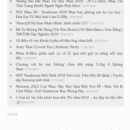
Những Bài Hát Nhạc Trẻ Hay Nhất 2018 - 20 Ca Khúc Nhạc Trẻ
Tâm Trạng Khiến Người Nghe Phải Khóc
14/03/2018
NST Nhạc DJ - Vinahouse 2020 Nhạc bay phòng xào ke cục hay -
Đưa Em Về Nhà Anh Làm Gì Đây
14/09/2019
Three(2016)-Tam Nhân Hành: khởi chiếu 15/7
12/07/2016
Độ Ta Không Độ Nàng (Tài Rùa Remix) Tô Đàm Đàm x Giai Bằng |
TIKTOK Gây Nghiện 2019
14/06/2019
10 điều về cực khoái ở phụ nữ đàn ông chưa biết
16/02/2016
Sorry That I Loved You | Anthony Neely
12/06/2014
Phim X-Men phần mới có vẻ lỗ quá nên giờ ra nông nỗi này
đây
12/06/2016
Choáng với bé trai 'khủng' chào đời nặng 5,1kg ở Quảng
Nam
27/01/2016
NST Vinahouse Mới Nhất 2018 Trèo Lên Trên Rầy Đi Quẩy | Tuyển
tập Nonstop mới nhất
27/12/2017
Nonstop 2022 Con Nhạc Này Hay Quá Mấy Fen Ơi - Max Vol &
Cảm Nhận | Full Vinahouse Bay Phòng Hay
26/10/2021
1 loạt kỷ lục bắn pháo hoa trên TG năm 2014 ... ko đẹp ko lấy tiền
;))
02/01/2014
14/4/16