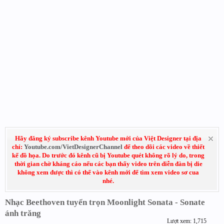
Hãy đăng ký subscribe kênh Youtube mới của Việt Designer tại địa
chỉ:
Youtube.com/VietDesignerChannel
để theo dõi các video về thiết
kế đồ họa. Do trước đó kênh cũ bị Youtube quét không rõ lý do, trong
thời gian chờ kháng cáo nếu các bạn thấy video trên diễn đàn bị die
không xem được thì có thể vào kênh mới để tìm xem video sơ cua
nhé.
Nhạc Beethoven tuyển trọn Moonlight Sonata - Sonate
ánh trăng
Lượt xem: 1,715