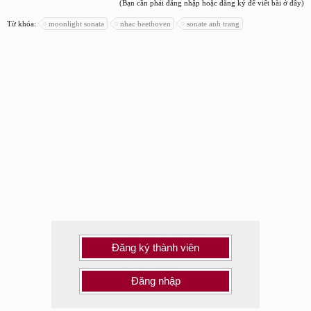
(Bạn cần phải đăng nhập hoặc đăng ký để viết bài ở đây)
Từ khóa:
moonlight sonata
nhac beethoven
sonate anh trang
Đăng ký thành viên
Đăng nhập