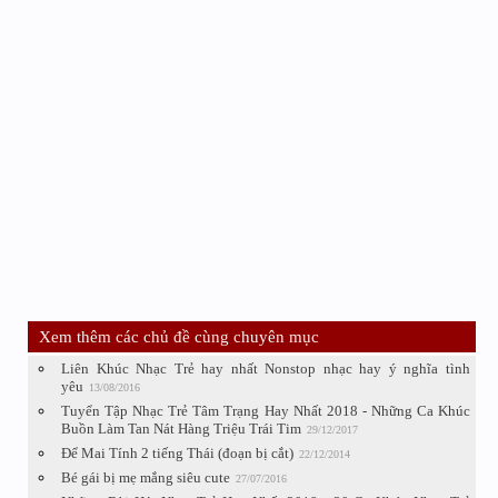
Xem thêm các chủ đề cùng chuyên mục
Liên Khúc Nhạc Trẻ hay nhất Nonstop nhạc hay ý nghĩa tình
yêu
13/08/2016
Tuyển Tập Nhạc Trẻ Tâm Trạng Hay Nhất 2018 - Những Ca Khúc
Buồn Làm Tan Nát Hàng Triệu Trái Tim
29/12/2017
Để Mai Tính 2 tiếng Thái (đoạn bị cắt)
22/12/2014
Bé gái bị mẹ mắng siêu cute
27/07/2016