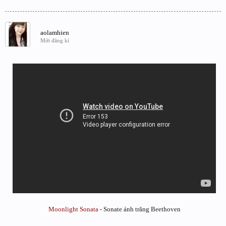
aolamhien
Mới đăng kí
Moonlight Sonata
- Sonate ánh trăng Beethoven​