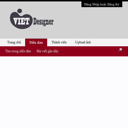
Đăng Nhập hoặc Đăng Ký
Trang chủ
Thành viên
Upload ảnh
Diễn đàn
Tìm trong diễn đàn
Bài viết gần đây